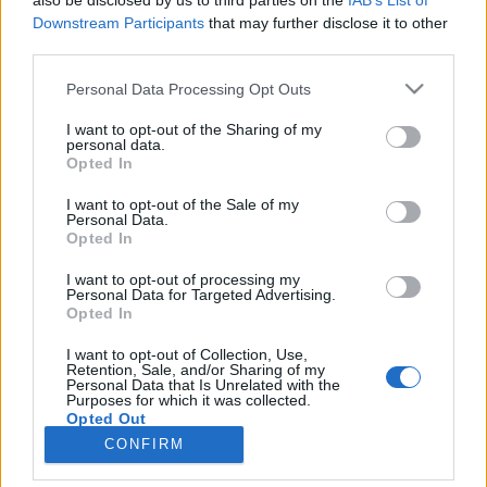
also be disclosed by us to third parties on the
IAB’s List of
Gesprächen teilnehmen oder eigene Themen
Downstream Participants
that may further disclose it to other
starten möchtest, musst Du Dich bitte zunächst im
third parties.
Spiel einloggen. Falls Du noch keinen Spielaccount
besitzt, bitte registriere Dich neu. Wir freuen uns
Personal Data Processing Opt Outs
auf Deinen nächsten Besuch in unserem Forum!
„Zum Spiel“
I want to opt-out of the Sharing of my
personal data.
Opted In
Thema:
Ankündigung
Adventskalender 2019
charlindonnerdose
5 Dezember 2019
I want to opt-out of the Sale of my
Personal Data.
Foren-Grünschnabel
, weiblich
Opted In
Beiträge:
8
Zustimmungen:
4
Punkte für Erfolge:
10
I want to opt-out of processing my
z-Feronia-z
4 Dezember 2019
Personal Data for Targeted Advertising.
Forenhalbgott
, weiblich
Opted In
Beiträge:
1.986
Zustimmungen:
2.186
Punkte für Erfolge:
2.000
I want to opt-out of Collection, Use,
obbi41
4 Dezember 2019
Retention, Sale, and/or Sharing of my
Personal Data that Is Unrelated with the
Nachwuchs-Autor
, männlich
Purposes for which it was collected.
Beiträge:
67
Zustimmungen:
34
Punkte für Erfolge:
70
Opted Out
CONFIRM
mcdoc
4 Dezember 2019
Forenfreak