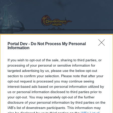
Portal Dev -
Do Not Process My Personal
Information
Kalender
Foren
Letzte Beiträge
If you wish to opt-out of the sale, sharing to third parties, or
processing of your personal or sensitive information for
Foren
Archiv
HQ-Archiv
Ankündigung
Adventskalender 2019
targeted advertising by us, please use the below opt-out
section to confirm your selection. Please note that after your
Mitglieder, denen der Beitrag #5
opt-out request is processed you may continue seeing
gefällt
interest-based ads based on personal information utilized by
us or personal information disclosed to third parties prior to
your opt-out. You may separately opt-out of the further
Liebe(r) Forum-Leser/in,
disclosure of your personal information by third parties on the
IAB’s list of downstream participants. This information may
wenn Du in diesem Forum aktiv an den