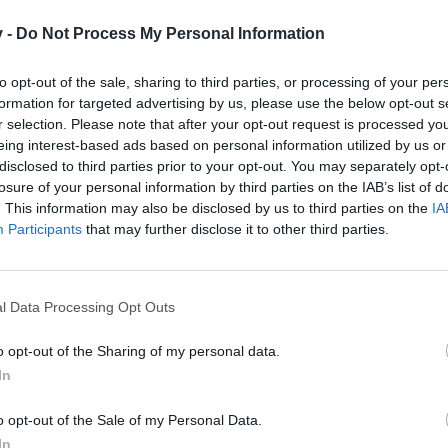
v -
Do Not Process My Personal Information
to opt-out of the sale, sharing to third parties, or processing of your per
formation for targeted advertising by us, please use the below opt-out s
r selection. Please note that after your opt-out request is processed y
eing interest-based ads based on personal information utilized by us or
disclosed to third parties prior to your opt-out. You may separately opt-
e, ist es aktuell nicht möglich den im Newsletter vom 12.03.2016 a
losure of your personal information by third parties on the IAB’s list of
iedschaft zu erwerben.
. This information may also be disclosed by us to third parties on the
IA
Participants
that may further disclose it to other third parties.
l Data Processing Opt Outs
aliges Angebot handeln:
o opt-out of the Sharing of my personal data.
In
iedschaft
o opt-out of the Sale of my Personal Data.
,99 €
In