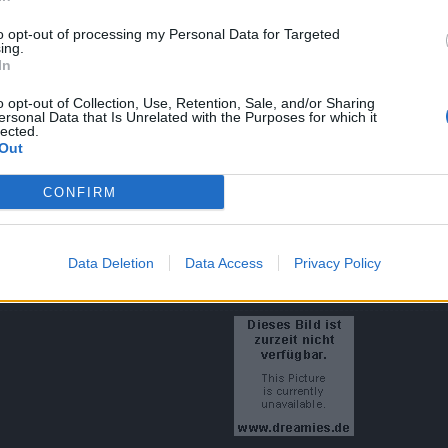
to opt-out of processing my Personal Data for Targeted
ing.
4,99 €
In
o opt-out of Collection, Use, Retention, Sale, and/or Sharing
t liegt daran, dass das Paket ingame nicht ausgelöst wird, somit al
ersonal Data that Is Unrelated with the Purposes for which it
lected.
Out
CONFIRM
erzu haben, wie dieses Angebot ausgelöst werden kann, werden wir si
Data Deletion
Data Access
Privacy Policy