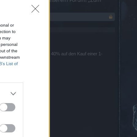
sonal or
ection to
ou may
 personal
out of the
ngesprochenen Rabatt von 40% auf den Kauf einer 1-
 downstream
B’s List of