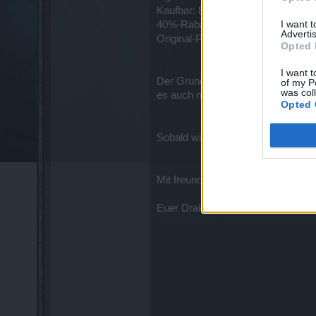
Kaufbar: Einmalig
I want 
40%-Rabatt-Preis: 14,99 €
Advertis
Original-Preis ohne 40%-Rabatt: 2
Opted 
I want t
Der Grund für das fehlende Angebo
of my P
was col
es auch niemand sehen.
Opted 
Sobald wir weitere Neuigkeiten hi
Mit freundlichen Grüßen,
Euer Drakensang Online Team