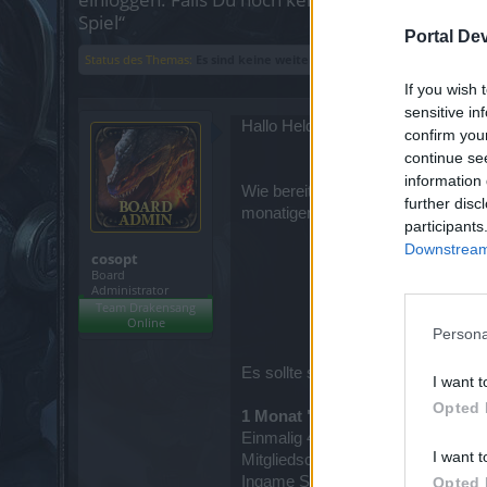
Spiel“
Portal De
Status des Themas:
Es sind keine weiteren Antworten möglich.
If you wish 
sensitive in
Hallo Helden von Dracania,
confirm you
continue se
information 
Wie bereits von euch bemerkt wurd
further disc
monatigen "Premium Deluxe"-Mitgl
participants
Downstream 
cosopt
Board
Administrator
Team Drakensang
Online
Persona
Es sollte sich hierbei um ein einm
I want t
Opted 
1 Monat "Premium Deluxe"-Mitgl
Einmalig 40% Rabatt
I want t
Mitgliedschaft für 14,99 €, statt 24
Ingame Shop: Nein
Opted 