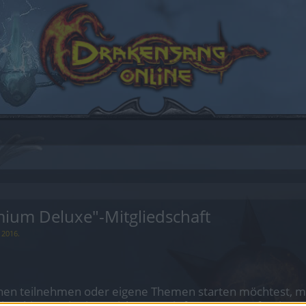
ium Deluxe"-Mitgliedschaft
 2016
.
en teilnehmen oder eigene Themen starten möchtest, mus
sitzt, bitte registriere Dich neu. Wir freuen uns auf Dei