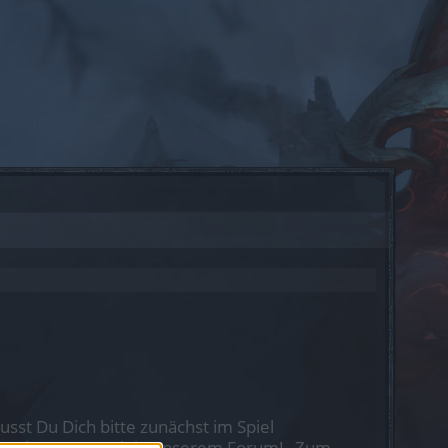
st Du Dich bitte zunächst im Spiel
nen nächsten Besuch in unserem Forum!
„Zum