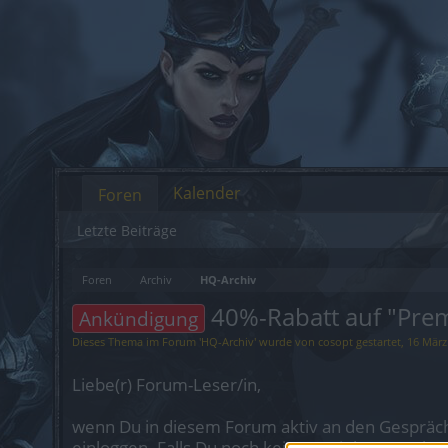
Kalender
Foren
Letzte Beiträge
Foren
Archiv
HQ-Archiv
40%-Rabatt auf "Prem
Ankündigung
Dieses Thema im Forum '
HQ-Archiv
' wurde von
cosopt
gestartet,
16 März
Liebe(r) Forum-Leser/in,
wenn Du in diesem Forum aktiv an den Gespräch
einloggen. Falls Du noch keinen Spielaccount be