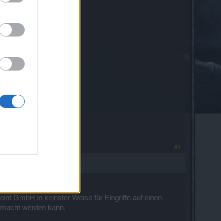
#1
int GmbH in keinster Weise für Eingriffe auf einen
emacht werden kann.