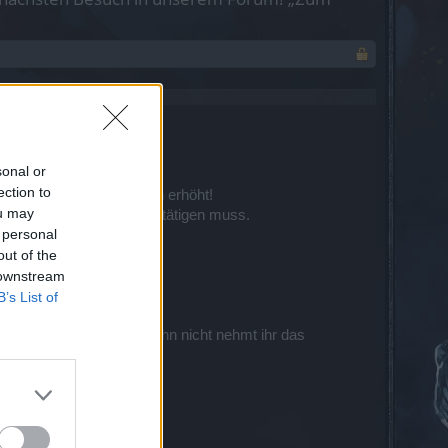
sonal or
ection to
ccountsicherheit deutlich erhöht!
ou may
eränderten Daten erst bestätigen muss.
 personal
out of the
haben sollte.
 downstream
B’s List of
Newsletter. Möchtet ihr ihn nicht nehmt ihr das