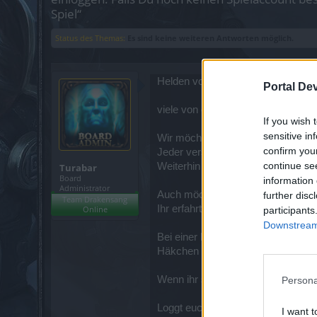
Spiel“
Status des Themas:
Es sind keine weiteren Antworten möglich.
Helden von Dracania,
Portal De
viele von euch kennen die Vorteile 
If you wish 
sensitive in
Wir möchten euch an dieser Stelle 
confirm you
Jeder versuchte Accountklau wird 
continue se
Weiterhin könnt ihr eure Userdate
Turabar
Board
information 
Administrator
Auch möchten wir euch hier auf de
further disc
Team Drakensang
Ihr erfahrt im Newsletter immer d
Online
participants
Downstream 
Bei einer Neuanmeldung setzt ihr d
Häkchen raus.
Wenn ihr schon registriert seid, kö
Persona
Loggt euch ein und geht dann auf 
I want t