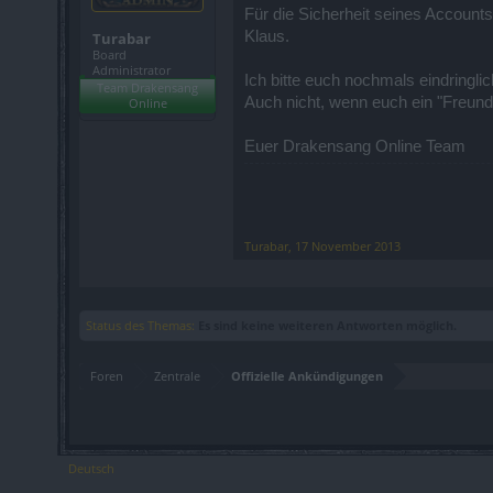
Für die Sicherheit seines Accounts 
Klaus.
Turabar
Board
Administrator
Ich bitte euch nochmals eindring
Team Drakensang
Auch nicht, wenn euch ein "Freund
Online
Euer Drakensang Online Team
Turabar
,
17 November 2013
Status des Themas:
Es sind keine weiteren Antworten möglich.
Foren
Zentrale
Offizielle Ankündigungen
Deutsch