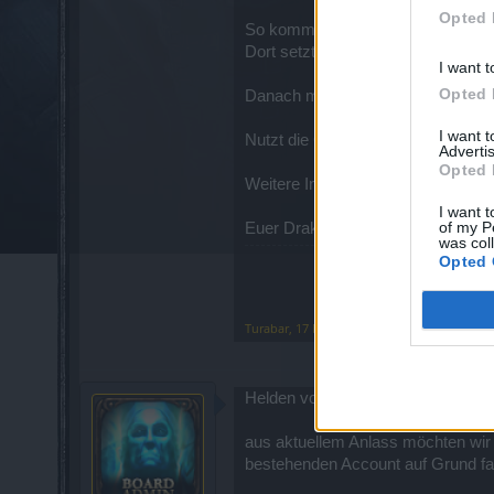
Opted 
So kommt ihr auf die Seite Zugan
Dort setzt ihr ein Häkchen bei Spi
I want t
Opted 
Danach müsst ihr nur noch den Ca
I want 
Nutzt die Chance die hier geboten 
Advertis
Opted 
Weitere Informationen zum Thema 
I want t
of my P
Euer Drakensang Team
was col
Opted 
Turabar
,
17 November 2013
Helden von Dracania,
aus aktuellem Anlass möchten wir 
bestehenden Account auf Grund f