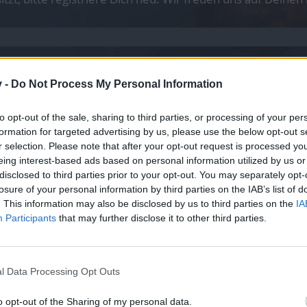
v -
Do Not Process My Personal Information
von bestätigten E-Mail-Adressen, allerdings noch nicht alle.
to opt-out of the sale, sharing to third parties, or processing of your per
formation for targeted advertising by us, please use the below opt-out s
nochmal darauf hinweisen, dass eine bestätigte E-Mail-Adresse die A
r selection. Please note that after your opt-out request is processed y
somit direkt erkannt, da man eine E-Mail erhält in welcher man die v
eing interest-based ads based on personal information utilized by us or
n wie Accountname oder Passwort leicht und schnell ändern.
disclosed to third parties prior to your opt-out. You may separately opt-
n Newsletter hinweisen, den jeder aktive Drakensang-Held abonniert 
losure of your personal information by third parties on the IAB’s list of
as Neueste aus Drakensang Online.
. This information may also be disclosed by us to third parties on the
IA
Participants
that may further disclose it to other third parties.
as Häkchen bei Spielinformationen empfangen. Dann erhaltet ihr den 
nnt ihr es natürlich auch nachträglich ändern!
l Data Processing Opt Outs
Daten ändern.
o opt-out of the Sharing of my personal data.