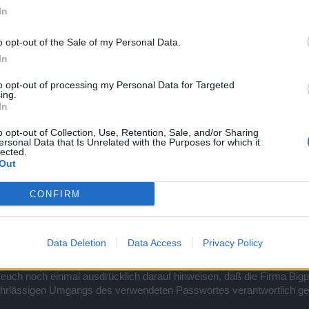
In
gsdaten ändern.
elinformationen empfangen.
o opt-out of the Sale of my Personal Data.
In
ptcha Code eingeben und fertig.
to opt-out of processing my Personal Data for Targeted
wird und beugt Accountklau mit einer bestätigten E-Mail-Adresse vor!
ing.
In
Accountklau findet ihr
hier
!
o opt-out of Collection, Use, Retention, Sale, and/or Sharing
ersonal Data that Is Unrelated with the Purposes for which it
lected.
Out
News
-
Support
-
FAQ
-
Forenregeln
CONFIRM
Data Deletion
Data Access
Privacy Policy
euch noch einmal ausdrücklich darauf hinweisen, daß die Firma Bigpo
ahrlässigen Umgangs des verwendeten Passwortes verantwortlich g