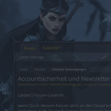
Kalender
Foren
Letzte Beiträge
Foren
Zentrale
Offizielle Ankündigungen
Accountsicherheit und Newsletter
Dieses Thema im Forum '
Offizielle Ankündigungen
' wurde von
Turabar
ge
Liebe(r) Forum-Leser/in,
wenn Du in diesem Forum aktiv an den Gespräch
einloggen. Falls Du noch keinen Spielaccount be