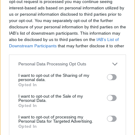
steffenfuerst
,
Susi58
,
mcdoc
und
1 weiteren Person
gefällt dies.
opt-out request is processed you may continue seeing
interest-based ads based on personal information utilized by
us or personal information disclosed to third parties prior to
your opt-out. You may separately opt-out of the further
Myantha
Team Leader
disclosure of your personal information by third parties on the
Team Drakensang Online
IAB’s list of downstream participants. This information may
also be disclosed by us to third parties on the
IAB’s List of
Downstream Participants
that may further disclose it to other
third parties.
Personal Data Processing Opt Outs
I want to opt-out of the Sharing of my
personal data.
Opted In
DOOR1
I want to opt-out of the Sale of my
(50 Infernale Fragmente)
Personal Data.
Opted In
1 Dezember 2022
TheDawn
,
Susi58
,
mcdoc
und
1 weiteren Person
gefällt dies.
I want to opt-out of processing my
Personal Data for Targeted Advertising.
Opted In