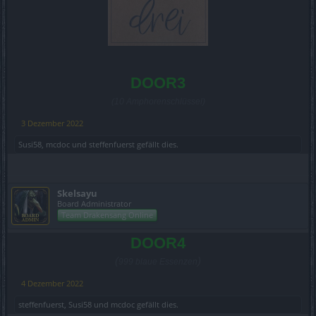
DOOR3
(10 Amphorenschlüssel)
3 Dezember 2022
Susi58
,
mcdoc
und
steffenfuerst
gefällt dies.
Skelsayu
Board Administrator
Team Drakensang Online
DOOR4
(
)
999 blaue Essenzen
4 Dezember 2022
steffenfuerst
,
Susi58
und
mcdoc
gefällt dies.