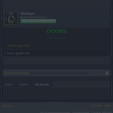
Skelsayu
Board Administrator
Team Drakensang Online
DOOR5
(400 Draken)
5 Dezember 2022
mcdoc
gefällt dies.
Status des Themas:
Es sind keine weiteren Antworten möglich.
Foren
Archiv
HQ-Archiv
Deutsch
Kontakt
Hilfe
Nutzungsbedingungen
Privatsphäre
Cookie Settings