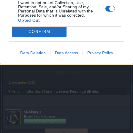
Myantha
I want to opt-out of Collection, Use,
Team Leader
Retention, Sale, and/or Sharing of my
Team Drakensang Online
Personal Data that Is Unrelated with the
Purposes for which it was collected.
Opted Out
CONFIRM
Data Deletion
Data Access
Privacy Policy
DOOR2
(100 Dietriche)
2 Dezember 2022
Mike_Jun
,
mcdoc
,
Susi58
und
1 weiteren Person
gefällt dies.
Skelsayu
Board Administrator
Team Drakensang Online