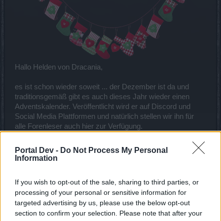
Hallo Helden von Dracania,
es ist schon wieder soweit ... der Dezember ist da und
traditionsgemäß gibt es auch dieses Jahr wieder einen
Adventskalender. Veröffentlicht wird er auf Discord und
Social Media Plattformen und natürlich stellen wir ihn für
alle Forenleser auch hier zur Verfügung.
Viel Spaß damit!
Portal Dev -
Do Not Process My Personal
Information
Euer Drakensang Online Team/ Foren Team
If you wish to opt-out of the sale, sharing to third parties, or
* Alle Codes sind bis Ende Dezember einlösbar
processing of your personal or sensitive information for
Zuletzt bearbeitet:
1 Dezember 2022
targeted advertising by us, please use the below opt-out
30 November 2022
section to confirm your selection. Please note that after your