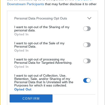
Die Änderung betrifft alle Spieler mit Ausnahme von
Downstream Participants
that may further disclose it to other
Spielern mit Wohnsitz in den USA oder Brasilien, da für sie
third parties.
eine andere Version unserer Allgemeinen
Geschäftsbedingungen gilt. Sie bleiben von den
Personal Data Processing Opt Outs
Änderungen unberührt und werden daher nicht aufgefordert,
den AGB erneut zuzustimmen.
I want to opt-out of the Sharing of my
personal data.
Opted In
Welche Änderungen werden an den AGB vorgenommen?
Eine Änderung bei den Vertragsverlängerungen für
I want to opt-out of the Sale of my
Abonnements.
Personal Data.
Mit den Änderungen wird das deutsche Gesetz über faire
Opted In
Verbrauchervertragsbedingungen" umgesetzt.
Abonnements, die ab dem 1. März 2022 abgeschlossen
I want to opt-out of processing my
Personal Data for Targeted Advertising.
werden, verlängern sich nach Ablauf der Erstlaufzeit
Opted In
automatisch auf unbestimmte Zeit und können mit einer
Frist von einem Monat gekündigt werden (bzw. mit einer
I want to opt-out of Collection, Use,
kürzeren Frist für Abonnements mit kürzerer Erstlaufzeit,
Retention, Sale, and/or Sharing of my
Personal Data that Is Unrelated with the
sofern anwendbar).
Purposes for which it was collected.
Opted Out
Was wird mit meinem bestehenden Abonnement
geschehen?
CONFIRM
Für alle Abonnements, die vor dem 1. März 2022