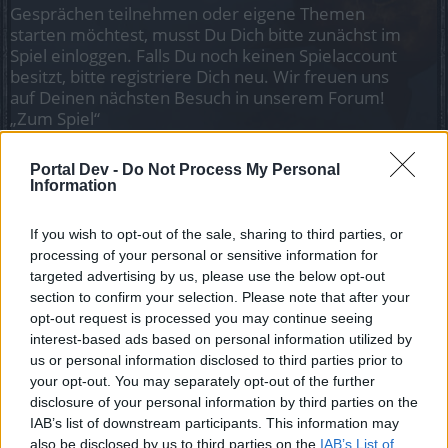
Gesprächen teilnehmen oder eigene Themen
starten möchtest, musst Du Dich bitte zunächst im
Spiel einloggen. Falls Du noch keinen Spielaccount
besitzt, bitte registriere Dich neu. Wir freuen uns
auf Deinen nächsten Besuch in unserem Forum!
„Zum Spiel“
Status des Themas:
Es sind keine weiteren Antworten möglich.
Portal Dev -
Do Not Process My Personal
Information
Myantha
Team Leader
If you wish to opt-out of the sale, sharing to third parties, or
Team Drakensang Online
processing of your personal or sensitive information for
targeted advertising by us, please use the below opt-out
Liebe Spieler,
section to confirm your selection. Please note that after your
opt-out request is processed you may continue seeing
am
28. Februar 2022
wird Bigpoint einige
Änderungen an
interest-based ads based on personal information utilized by
den Allgemeinen Geschäftsbedingungen (AGB)
us or personal information disclosed to third parties prior to
vornehmen.
Im Folgenden erklären wir, welche Änderungen
your opt-out. You may separately opt-out of the further
vorgenommen werden.
disclosure of your personal information by third parties on the
IAB’s list of downstream participants. This information may
Wird diese Änderung alle Spieler betreffen?
also be disclosed by us to third parties on the
IAB’s List of