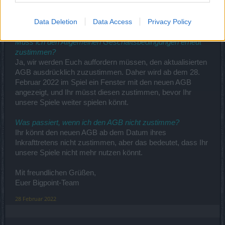
abgeschlossen wurden, ändert sich nichts. Diese Verträge
verlängern sich wie bisher automatisch um die Laufzeit des
Data Deletion
Data Access
Privacy Policy
ursprünglichen Zeitraums.
Muss ich den Allgemeinen Geschäftsbedingungen erneut
zustimmen?
Ja, wir werden Euch auffordern müssen, den aktualisierten
AGB ausdrücklich zuzustimmen. Daher wird ab dem 28.
Februar 2022 im Spiel ein Fenster mit den neuen AGB
angezeigt, und Ihr müsst diesen zustimmen, bevor Ihr
unsere Spiele weiter spielen könnt.
Was passiert, wenn ich den AGB nicht zustimme?
Ihr könnt den neuen AGB ab dem Datum ihres
Inkrafttretens nicht zustimmen, aber das bedeutet, dass Ihr
unsere Spiele nicht mehr nutzen könnt.
Mit freundlichen Grüßen,
Euer Bigpoint-Team
28 Februar 2022