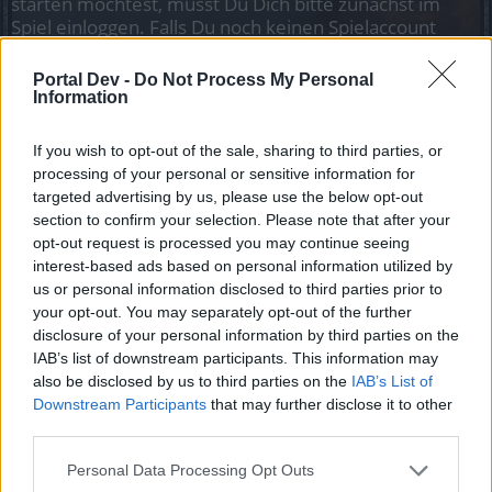
starten möchtest, musst Du Dich bitte zunächst im
Spiel einloggen. Falls Du noch keinen Spielaccount
besitzt, bitte registriere Dich neu. Wir freuen uns
auf Deinen nächsten Besuch in unserem Forum!
Portal Dev -
Do Not Process My Personal
„Zum Spiel“
Information
Status des Themas:
Es sind keine weiteren Antworten möglich.
If you wish to opt-out of the sale, sharing to third parties, or
processing of your personal or sensitive information for
targeted advertising by us, please use the below opt-out
cosopt
Board Administrator
section to confirm your selection. Please note that after your
Team Drakensang Online
opt-out request is processed you may continue seeing
interest-based ads based on personal information utilized by
Hallo Held von Dracania,
us or personal information disclosed to third parties prior to
your opt-out. You may separately opt-out of the further
disclosure of your personal information by third parties on the
Nachdem immer wieder die gleichen Fragen auftauchen,
IAB’s list of downstream participants. This information may
möchten wir Dir hier eine kleine Hilfestellung geben wie Du
also be disclosed by us to third parties on the
IAB’s List of
Dich
vorstellen kannst.
Downstream Participants
that may further disclose it to other
Natürlich kannst Du auch gerne in den
Gildenvorstellungen
third parties.
schnuppern, um Dir vorab einen Überblick zu verschaffen
und womöglich schon eine gute Gilde zu finden.
Personal Data Processing Opt Outs