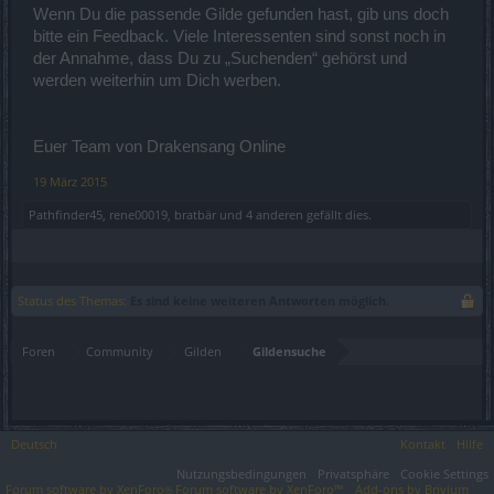
Wenn Du die passende Gilde gefunden hast, gib uns doch
bitte ein Feedback. Viele Interessenten sind sonst noch in
der Annahme, dass Du zu „Suchenden“ gehörst und
werden weiterhin um Dich werben.
Euer Team von Drakensang Online
19 März 2015
Pathfinder45
,
rene00019
,
bratbär
und
4 anderen
gefällt dies.
Status des Themas:
Es sind keine weiteren Antworten möglich.
Foren
Community
Gilden
Gildensuche
Deutsch
Kontakt
Hilfe
Nutzungsbedingungen
Privatsphäre
Cookie Settings
Forum software by XenForo
Forum software by XenForo™
Add-ons by Brivium
®