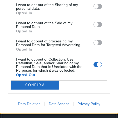
Hier nun die wichtigsten Angaben, die Deine Vorstellung
I want to opt-out of the Sharing of my
beinhalten sollte:
personal data.
Opted In
- Überschrift Angabe des Servers zB. *Suche Gilde auf
I want to opt-out of the Sale of my
Personal Data.
Heredur*
Opted In
- Server?
- Ingame-Name?
I want to opt-out of processing my
- Gespielte Klasse?
Personal Data for Targeted Advertising.
- Level?
Opted In
- Alter?
- Onlinezeiten (morgens, mittags, abends)?
I want to opt-out of Collection, Use,
Retention, Sale, and/or Sharing of my
- Orientierung auf das PVP und/oder PVE?
Personal Data that Is Unrelated with the
- TS3 bzw. Skype vorhanden?
Purposes for which it was collected.
- Was erwartest Du von einer Gilde?
Opted Out
- Bist du bereits in den Zwischenwelten unterwegs? Welche
kannst du betreten?
CONFIRM
Halte diese Angaben ein und Du wirst schneller von einer
Data Deletion
Data Access
Privacy Policy
passenden Gilde angeschrieben
.