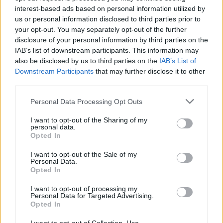
interest-based ads based on personal information utilized by
wenn Du in diesem Forum aktiv an den
us or personal information disclosed to third parties prior to
Gesprächen teilnehmen oder eigene Themen
your opt-out. You may separately opt-out of the further
starten möchtest, musst Du Dich bitte zunächst im
disclosure of your personal information by third parties on the
Spiel einloggen. Falls Du noch keinen Spielaccount
IAB’s list of downstream participants. This information may
besitzt, bitte registriere Dich neu. Wir freuen uns
also be disclosed by us to third parties on the
IAB’s List of
auf Deinen nächsten Besuch in unserem Forum!
Downstream Participants
that may further disclose it to other
„Zum Spiel“
third parties.
Personal Data Processing Opt Outs
Undercover21
Junior Experte
I want to opt-out of the Sharing of my
personal data.
Hi, habe bis jetzt noch nix darüber gelesen, aber ist es nur
Opted In
mir aufgefallen, das Raketenflug beim Zwerg weder im PvE
I want to opt-out of the Sale of my
noch im PvP bei Stun nicht funktioniert? Es nerft total!!!!!
Personal Data.
Opted In
10 Dezember 2020
I want to opt-out of processing my
Personal Data for Targeted Advertising.
katbac
Opted In
S-Moderator
Team Drakensang Online