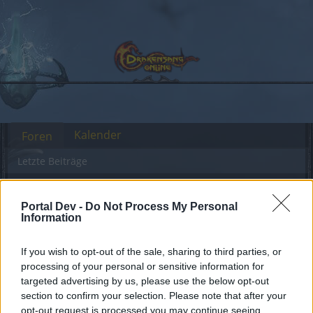
Kalender
Foren
Letzte Beiträge
Foren
Community
Allgemeines Forum
Portal Dev -
Do Not Process My Personal
Befreiung aus Stun z. B. per
Information
Bug
Raketenflug, Sprung, Teleport
If you wish to opt-out of the sale, sharing to third parties, or
funktioniert nicht
processing of your personal or sensitive information for
targeted advertising by us, please use the below opt-out
section to confirm your selection. Please note that after your
Liebe(r) Forum-Leser/in,
opt-out request is processed you may continue seeing