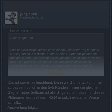
JungleBob
Nachwuchs-Autor
Zitat von cosopt:
↑
Hallo JungleBob,
Bitte berücksichtige, dass Kills an einem Spieler pro Tag nur bis zu
5 [Kills] zählen, d.h. wenn Du oder Deine Gruppenmitglieder ein-
und denselben Spieler mehr als 5x umhauen, dann zählt es nach 5
Kills nicht weiter und dementsprechend gibt es auch keinen
Fortschritt in der PVP-Quest. Das ist übrigens schon immer so
gewesen und soll das Exploiten dahingehend etwas unterbinden.
Click to expand...
Das ist soweit einleuchtend. Dann werd ich in Zukunft mal
Mit freundlichen Grüßen,
aufpassen, ob ich in den 5v5 Runden immer die gleichen
Cosopt
Gegner habe. Seltsam ist allerdings schon, dass mir dieses
Phänomen erst seit dem R214 in solch eklatanter Weise
auffällt...
Auswertung folgt...