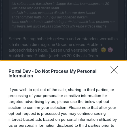
ich selber hatte das schon in flagge das das team insgesamt 20
kills hatte also das ganze team
und ich in meine pvp quest die ich kurz vor dem kampf
angenommen hatte nur 3 gut geschrieben bekam
kann noch andere beispiele bringen ^^ hab damit kein problem nur
mit beweisen wirds etwas schlecht da ich keine videos mache
Seinen Beitrag habe ich gelesen und verstanden, woraufhin
ich ihn auch die mögliche Ursache dieses Problem
aufgeschrieben habe. "Lesen und verstehen hilft".
Ausbleibende Punkte (auch bei 20 Kills als Team
insgesamt) können ebenfalls daher rühren, dass man die
Spieler bereits zuvor in einem anderen Match besiegt hatte
Portal Dev -
Do Not Process My Personal
oder das Tode ggf. durch Umstände zutragen kamen wie
Information
der Tod durch den eigenen Minion, welcher per
Gedankenkontrolle übernommen wurde, usw. Gerade weil
If you wish to opt-out of the sale, sharing to third parties, or
der User von der "40 Quest" sprach, war er aber auch
schon weiter fortgeschritten, was dafür spricht, dass er die
processing of your personal or sensitive information for
Spieler aller Wahrscheinlichkeit nach schon zu häufig
targeted advertising by us, please use the below opt-out
besiegt hatte an dem Tag. (Von Problemen beim
section to confirm your selection. Please note that after your
"Tageswechsel" gehen wir mal nicht aus, dafür ist der
opt-out request is processed you may continue seeing
Beitrag zu spät gewesen.)
interest-based ads based on personal information utilized by
us or personal information disclosed to third parties prior to