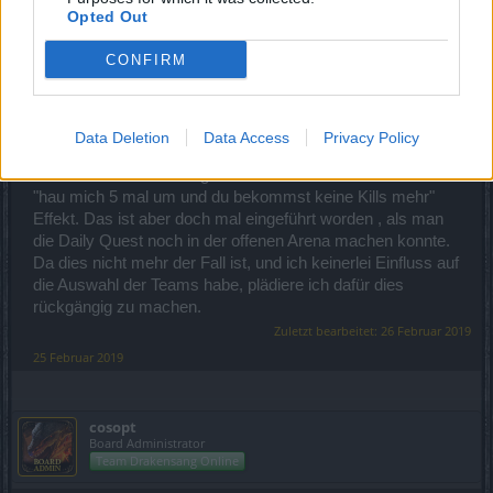
Opted Out
24 Februar 2019
CONFIRM
JungleBob
Nachwuchs-Autor
Data Deletion
Data Access
Privacy Policy
Habe heute mal darauf geachtet. Es ist wohl wirklich der
"hau mich 5 mal um und du bekommst keine Kills mehr"
Effekt. Das ist aber doch mal eingeführt worden , als man
die Daily Quest noch in der offenen Arena machen konnte.
Da dies nicht mehr der Fall ist, und ich keinerlei Einfluss auf
die Auswahl der Teams habe, plädiere ich dafür dies
rückgängig zu machen.
Zuletzt bearbeitet:
26 Februar 2019
25 Februar 2019
cosopt
Board Administrator
Team Drakensang Online