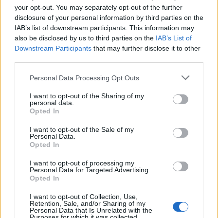
Also nicht gleich auf die Mods einhauen, auch wenn Dir das
your opt-out. You may separately opt-out of the further
Spaß macht.
Wir fragen i.d.R. nicht ohne Grund.
disclosure of your personal information by third parties on the
IAB’s list of downstream participants. This information may
also be disclosed by us to third parties on the
IAB’s List of
Mit freundlichen Grüßen,
Downstream Participants
that may further disclose it to other
Cosopt
third parties.
24 Februar 2019
Personal Data Processing Opt Outs
PugvonStardock
gefällt dies.
I want to opt-out of the Sharing of my
personal data.
Opted In
-Tourette-
Colonel des Forums
I want to opt-out of the Sale of my
Personal Data.
Opted In
@cosopt
eingehauen nicht auch wenns spass macht
nee im ernst wenn ich auf euch eindresche siehts anders
I want to opt-out of processing my
aus weisste ja
Personal Data for Targeted Advertising.
aber trotzdem bleibt das dng verbugt man kommt on oh
Opted In
klee geht arena kloppt sich und fortschritt steht
I want to opt-out of Collection, Use,
und nee nix interpretieren reinlesen weglesen dazulesen
Retention, Sale, and/or Sharing of my
usw^^
Personal Data that Is Unrelated with the
genau so on klee uest annehmen und kloppen
Purposes for which it was collected.