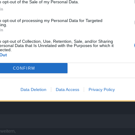
o opt-out of the Sale of my Personal Data.
hen (Feuer-Debuff).
????????????????????????????????????????????????????????
In
to opt-out of processing my Personal Data for Targeted
ken, danke.
ing.
In
o opt-out of Collection, Use, Retention, Sale, and/or Sharing
ersonal Data that Is Unrelated with the Purposes for which it
lected.
Out
CONFIRM
 Mal für den Magier ... ja, richtig, Magier.
zentrierter Feuerstrahl" sein, richtet aber physischen Schaden an ? Al
Data Deletion
Data Access
Privacy Policy
weitern,