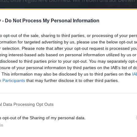
v -
Do Not Process My Personal Information
to opt-out of the sale, sharing to third parties, or processing of your per
n vor langer Zeit angesprochen und das nicht nur 1x, aber gern mal
formation for targeted advertising by us, please use the below opt-out s
en Gegner
r selection. Please note that after your opt-out request is processed y
N
3x Verbrennen zu. (Mehrzahl)
imäre Ziel
den Verbrennen Debuff.
eing interest-based ads based on personal information utilized by us or
disclosed to third parties prior to your opt-out. You may separately opt-
t aber keinen Gift-Debuff aus.
losure of your personal information by third parties on the IAB’s list of
. This information may also be disclosed by us to third parties on the
IA
en, löst aber keinen Gift-Debuff aus.
Participants
that may further disclose it to other third parties.
 fleißig vor sich hin.
is ergänzt werden.
l Data Processing Opt Outs
leich hinzufügen, WARUM darf nur der Magier mit der entspre
o opt-out of the Sharing of my personal data.
In
chneise und Falle (Gift-Debuff).
gkugel und das automatische Geschütz (Feuer-Debuff).