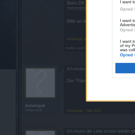
I want t
Beim DK betrifft es Zorn des Drac
????????????????????????????
Opted 
I want 
Bitte an das Entwicklerteam schic
Advertis
Opted 
KolaKojak
,
4 Mai 2022
I want t
of my P
mcdoc
und
Sh1tmaster
gefällt dies.
was col
Opted 
Ich muss die Liste erweitern, dieses
Der "Flammenstoß" soll ja ein "Kon
KolaKojak
Foren-Graf
KolaKojak
,
7 Mai 2022
Ich muss die Liste schon wieder er