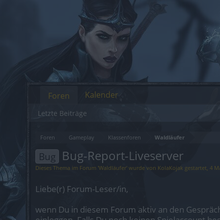
Kalender
Foren
Letzte Beiträge
Foren
Gameplay
Klassenforen
Waldläufer
Bug-Report-Liveserver
Bug
Dieses Thema im Forum '
Waldläufer
' wurde von
KolaKojak
gestartet,
4 M
Liebe(r) Forum-Leser/in,
wenn Du in diesem Forum aktiv an den Gespräch
einloggen. Falls Du noch keinen Spielaccount be