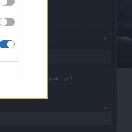
??
#1
so eine "Vernichtung" oder wie jetzt ?
#2