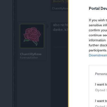
Blume79
,
18 Januar 2025
ChantillyRose
und
jordywinchester
Portal De
gefällt di
If you wish 
also nicht Questgegenstände, sond
sensitive in
danke, ich versuche das gleich mal
confirm you
continue se
information 
further disc
participants
ChantillyRose
Downstream 
Forenaufseher
Persona
I want t
Opted 
I want t
Opted 