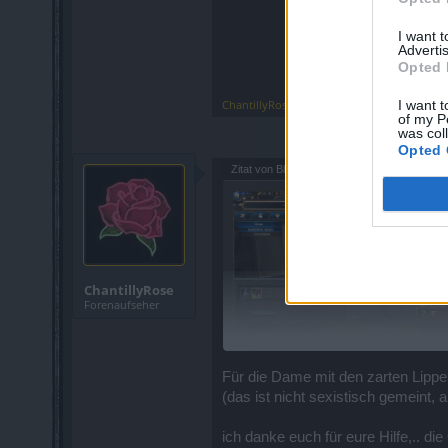
I want 
Advertis
Opted 
ChantillyRose
,
18 Januar 2025
I want t
of my P
was col
Opted 
Zitat von Blume79:
↑
ChantillyRose
Forenaufseher
Für die Dame mit den zarten Lippen
(das ist nicht sexistisch gemeint,
ich danke euch für eure Hilfe,.. di