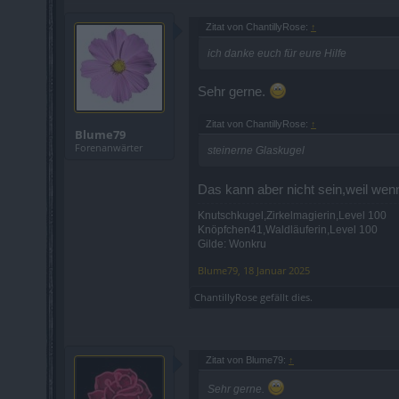
Zitat von ChantillyRose:
↑
ich danke euch für eure Hilfe
Sehr gerne.
Zitat von ChantillyRose:
↑
Blume79
Forenanwärter
steinerne Glaskugel
Das kann aber nicht sein,weil wen
Knutschkugel,Zirkelmagierin,Level 100
Knöpfchen41,Waldläuferin,Level 100
Gilde: Wonkru
Blume79
,
18 Januar 2025
ChantillyRose
gefällt dies.
Zitat von Blume79:
↑
Sehr gerne.