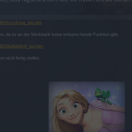
/8803/vzx4sing_jpg.htm
len, da es an der Werkbank keine entsprechende Funktion gibt.
d/8803/6p6dd9n9_jpg.htm
 nicht fertig stellen.