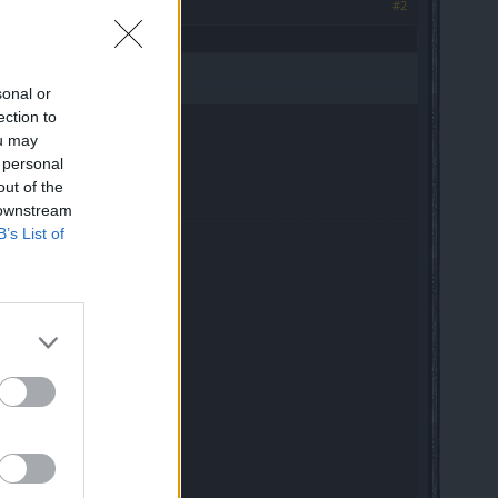
#2
sonal or
ection to
ou may
 personal
out of the
 downstream
B’s List of
nen,
pringt,