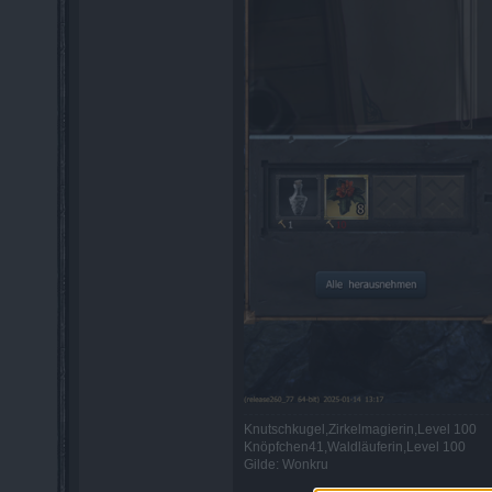
Knutschkugel,Zirkelmagierin,Level 100
Knöpfchen41,Waldläuferin,Level 100
Gilde: Wonkru