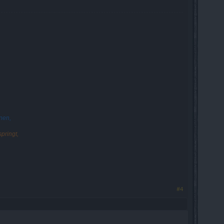
nen,
pringt,
#4