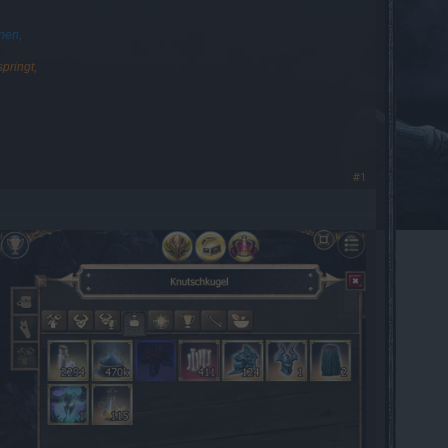
nen,
pringt,
#1