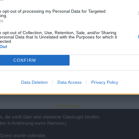
bedarf schon eines hohen Maßes an Ignoranz. ♡
to opt-out of processing my Personal Data for Targeted
ing.
In
o opt-out of Collection, Use, Retention, Sale, and/or Sharing
ersonal Data that Is Unrelated with the Purposes for which it
lected.
Out
CONFIRM
Data Deletion
Data Access
Privacy Policy
Click to expand...
, die sanft über eine steinerne Glaskugel streifen
 aber in Anlehnung eures Namens),
e Quest wurde vollendet.