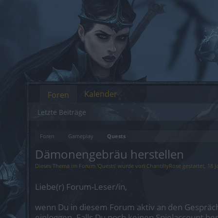
Kalender
Foren
Letzte Beiträge
Foren
Gameplay
Quests
Dämonengebräu herstellen
Dieses Thema im Forum '
Quests
' wurde von
ChantillyRose
gestartet,
18 J
Liebe(r) Forum-Leser/in,
wenn Du in diesem Forum aktiv an den Gespräch
einloggen. Falls Du noch keinen Spielaccount be