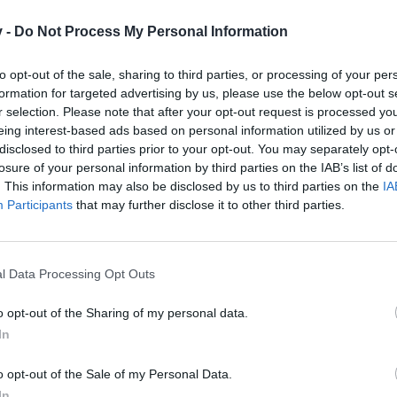
v -
es.
Do Not Process My Personal Information
to opt-out of the sale, sharing to third parties, or processing of your per
ern deinem Hinweis folgen,...
formation for targeted advertising by us, please use the below opt-out s
,... ich melde mich hier wieder
r selection. Please note that after your opt-out request is processed y
eing interest-based ads based on personal information utilized by us or
disclosed to third parties prior to your opt-out. You may separately opt-
losure of your personal information by third parties on the IAB’s list of
. This information may also be disclosed by us to third parties on the
IA
Participants
that may further disclose it to other third parties.
l Data Processing Opt Outs
o opt-out of the Sharing of my personal data.
In
~Konstruktives Feedback?...Wozu? Interessiert hier doch kei
o opt-out of the Sale of my Personal Data.
nur *Sternchen*Vergabe ist wichtig.~
*Die Realität zu verleugnen, auch wenn sie einen geradezu ans
In