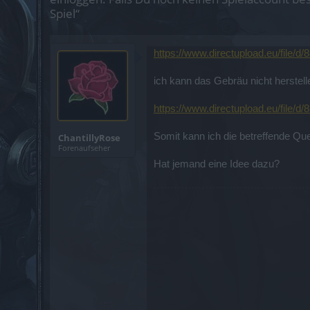
Spiel“
https://www.directupload.eu/file/d
ich kann das Gebräu nicht herstel
https://www.directupload.eu/file/
Somit kann ich die betreffende Quest
ChantillyRose
Forenaufseher
Hat jemand eine Idee dazu?