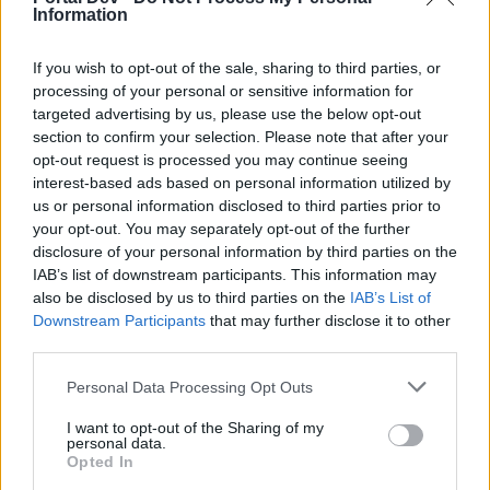
Information
wenn Du in diesem Forum aktiv an den
Gesprächen teilnehmen oder eigene Themen
starten möchtest, musst Du Dich bitte zunächst im
If you wish to opt-out of the sale, sharing to third parties, or
Spiel einloggen. Falls Du noch keinen Spielaccount
processing of your personal or sensitive information for
besitzt, bitte registriere Dich neu. Wir freuen uns
targeted advertising by us, please use the below opt-out
auf Deinen nächsten Besuch in unserem Forum!
section to confirm your selection. Please note that after your
„Zum Spiel“
opt-out request is processed you may continue seeing
interest-based ads based on personal information utilized by
us or personal information disclosed to third parties prior to
tig2007
your opt-out. You may separately opt-out of the further
Laufenlerner
disclosure of your personal information by third parties on the
IAB’s list of downstream participants. This information may
also be disclosed by us to third parties on the
Liebes Forum
IAB’s List of
Downstream Participants
that may further disclose it to other
Ich habe mal eine Frage zum Modifikatorendsystem beim
third parties.
DK. Ich habe in einigen Youtube-Filmen gesehen, dass sich
bei Fernkämpfer-Klassen die Schadens-Level teilweise
Personal Data Processing Opt Outs
zweimal nach oben stacken bei Attack-Speeds über 5.0.
I want to opt-out of the Sharing of my
Damit erreichen dies 600k und mehr Schaden. Meinen DK
personal data.
bekomme ich maximal auf die 100% mehr
Opted In
Schadenausbeute durch die entfesselte Wut, also eine