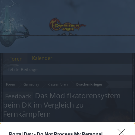
Kalender
Foren
Letzte Beiträge
Foren
Gameplay
Klassenforen
Drachenkrieger
Das Modifikatorensystem
Feedback
beim DK im Vergleich zu
Fernkämpfern
Liebe(r) Forum-Leser/in,
Portal Dev -
Do Not Process My Personal