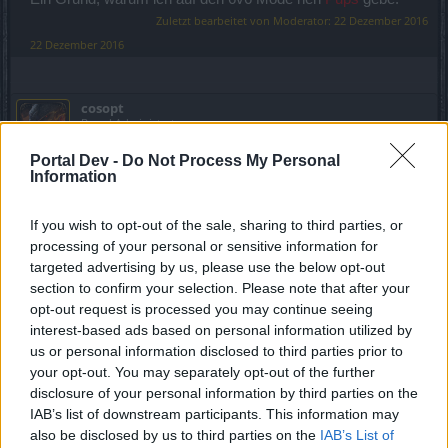
Zuletzt bearbeitet von Moderator:
22 Dezember 2016
22 Dezember 2016
cosopt
Board Administrator
Team Drakensang Online
Portal Dev -
Do Not Process My Personal
Hallo
semen470,
Information
If you wish to opt-out of the sale, sharing to third parties, or
Der Beitrag wurde etwas geändert.
processing of your personal or sensitive information for
targeted advertising by us, please use the below opt-out
section to confirm your selection. Please note that after your
Mit freundlichen Grüßen,
opt-out request is processed you may continue seeing
Cosopt
interest-based ads based on personal information utilized by
22 Dezember 2016
us or personal information disclosed to third parties prior to
your opt-out. You may separately opt-out of the further
Fly-37
gefällt dies.
disclosure of your personal information by third parties on the
IAB’s list of downstream participants. This information may
also be disclosed by us to third parties on the
IAB’s List of
LongusPrimus