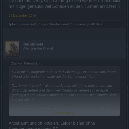
ich dann auf Dmg, Crit, Critdmg skillen wenn ein 1handbuild
mit Kugel genauso viel Schaden an den Türmen anrichtet ?!
21 Dezember 2016
Ophélia
,
semen470
,
PugvonStardock
und
2 anderen
gefällt dies.
Gaudino44
Allwissendes Orakel
Zitat von Kaleun09:
↑
Hallo mir ist aufgefallen dass im 6vs6 es egal ist ob man mit 2hand,
1hand oder garkeiner waffe auf die Türme einschlägt.
Das kann nicht sein. Wenn ein Spieler sich dazu entscheidet auf
2Hand zu gehen und damit viel Defensive verliert soll er auch
gefälligst mehr schaden machen als ein fulldefensiver Spieler. Was
soll der Mist ?!
Die Explosion der Sphäre macht 750 Schaden. Warum soll ich
Click to expand...
dann auf Dmg, Crit, Critdmg skillen wenn ein 1handbuild mit Kugel
genauso viel Schaden an den Türmen anrichtet ?!
Altbekannt und oft kritisiert. Leider bisher ohne
Konsequenzen seitens BP.