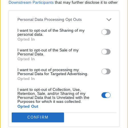
Downstream Participants
that may further disclose it to other
Forenmogul
third parties.
Cosopt Pups is zu wenig nenns wenigstens
***
das
Personal Data Processing Opt Outs
beschreibts noch am besten
Zuletzt bearbeitet von Moderator:
22 Dezember 2016
I want to opt-out of the Sharing of my
personal data.
22 Dezember 2016
Opted In
PugvonStardock
gefällt dies.
I want to opt-out of the Sale of my
Personal Data.
Opted In
cosopt
Board Administrator
I want to opt-out of processing my
Personal Data for Targeted Advertising.
Team Drakensang Online
Opted In
Hallo
LongusPrimus,
I want to opt-out of Collection, Use,
Retention, Sale, and/or Sharing of my
Personal Data that Is Unrelated with the
Dein Beitrag wurde ebenfalls an einer Stelle editiert. Auch
Purposes for which it was collected.
Opted Out
Dein Wortvorschlag ist regelwidrig gewesen.
CONFIRM
Mit freundlichen Grüßen,