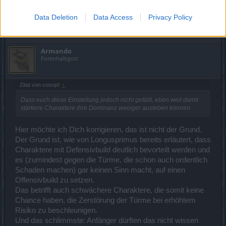
Cosopt
Data Deletion
Data Access
Privacy Policy
22 Dezember 2016
Armando
Forenhalbgott
Zitat von cosopt:
↑
Dass euch diese Einstellung jedoch nicht gefällt, eben weil damit
stärkere Charaktere ihre Dominanz weniger ausleben können
Hier möchte ich Dich korrigieren, das ist nicht der Grund.
Der Grund ist, wie von Longusprimus bereits erläutert, dass
Charaktere mit Defensivbuild deutlich bevorteilt werden und
es (zumindest gegen die Türme, die schon auch ordentlich
Schaden machen) gar keinen Sinn macht, auf einen
Offensivbuild zu setzen.
Das betrifft auch schwächere Charaktere, die somit keine
Chance haben, die Zerstörung der Türme bei erhöhtem
Risiko zu beschleunigen.
Und das schlimmste: Anfänger dürften das nicht wissen