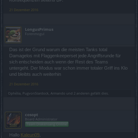
21 Dezember 2016
LongusPrimus
Forenmogul
Das ist der Grund warum die meisten Tanks total
Damagelos mit Flaggenkeeperset jede Angriffsrunde für
sich entscheiden auch wenn der Rest des Teams
untergeht. Der Modus war schon immer totaler Griff ins Klo
und bleibts auch weiterhin
21 Dezember 2016
Ophélia
,
PugvonStardock
,
Armando
und
2 anderen
gefällt dies.
cosopt
Board Administrator
Team Drakensang Online
Hallo
Kaleun09
,