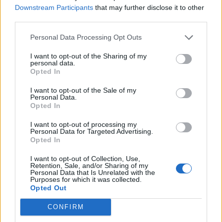
Downstream Participants
that may further disclose it to other
Moderatorinnen trotzdem verdient, weil stellt Euch mal vor
es würde hier keiner aufräumen.
third parties.
Chaos und Anarchie und noch weniger verständliche
Personal Data Processing Opt Outs
Informationen.
I want to opt-out of the Sharing of my
personal data.
Bunte Grüße von Bulli
Opted In
10 Dezember 2018
I want to opt-out of the Sale of my
Personal Data.
Opted In
Rhyplay
Forenanwärter
I want to opt-out of processing my
Personal Data for Targeted Advertising.
Opted In
Mod sein ist kein Zuckerschlecken.
Ich war selbst Mod in einem Forum ( allerdings zu einem
I want to opt-out of Collection, Use,
Retention, Sale, and/or Sharing of my
ganz anderen Thema) - ist es größer so wie hier, hat man
Personal Data that Is Unrelated with the
eine Menge
Purposes for which it was collected.
Arbeit.
Opted Out
Verschieben, zusammenführen der Posts, Putzaktionen
und vor allem Fragen beantworten.
CONFIRM
Das alles in der Freizeit und zum spielen kommt man dann