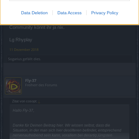
auch nicht.
Ihr macht das schon ganz gut und das nicht jeder ganz
Data Deletion
Data Access
Privacy Policy
zufrieden ist lässt sich kaum vermeiden.
Für den mangelhaften Austausch zwischen Betreiber und
Community könnt ihr ja nix.
Lg Rhyplay
11 Dezember 2018
Sogarius
gefällt dies.
Fly-37
Freiherr des Forums
Zitat von cosopt:
↑
Hallo Fly-37,
Danke für Deinen Beitrag hier. Wir wissen selbst, dass die
Situation, in der man sich hier desöfteren befindet, entsprechend
nervenaufreibend sein kann, vorallem bei derartig jüngsten