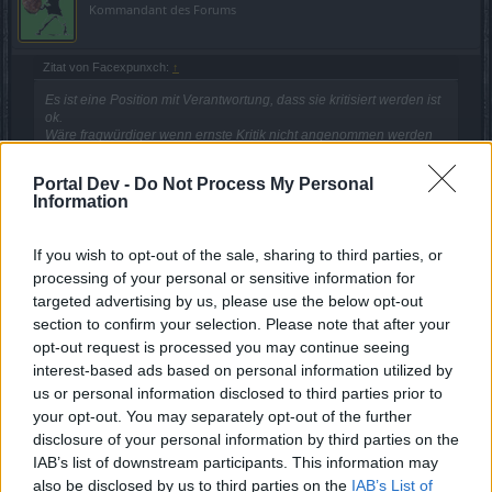
Kommandant des Forums
Zitat von Facexpunxch:
↑
Es ist eine Position mit Verantwortung, dass sie kritisiert werden ist
ok.
Wäre fragwürdiger wenn ernste Kritik nicht angenommen werden
würde.
Portal Dev -
Do Not Process My Personal
Information
Das hast Du aber sehr schön geschrieben. mach weiter so!
If you wish to opt-out of the sale, sharing to third parties, or
Zum Thema:
processing of your personal or sensitive information for
targeted advertising by us, please use the below opt-out
Ja, es ist ein schwieriges Unterfangen es allen Recht
section to confirm your selection. Please note that after your
machen zu wollen. Dem Betreiber und den Forumnutzern.
opt-out request is processed you may continue seeing
Jeder hat andere Interessen und Möglichkeiten. Die Einen
interest-based ads based on personal information utilized by
könnten hier viel Wissenswertes veröffentlichen, machen
us or personal information disclosed to third parties prior to
es aber nicht und die Anderen wollen sich austauschen und
your opt-out. You may separately opt-out of the further
auch mal meckern und übers Ziel hinaus schießen, dürfen
disclosure of your personal information by third parties on the
es aber nicht. Sehr schwierig.
IAB’s list of downstream participants. This information may
also be disclosed by us to third parties on the
IAB’s List of
Meinen Respekt haben die Moderatoren und