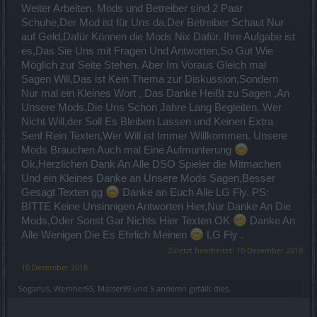
Weiter Arbeiten. Mods und Betreiber sind 2 Paar
Schuhe,Der Mod ist für Uns da,Der Betreiber Schaut Nur
auf Geld,Dafür Können die Mods Nix Dafür. Ihre Aufgabe ist
es,Das Sie Uns mit Fragen Und Antworten,So Gut Wie
Möglich zur Seite Stehen. Aber Im Voraus Gleich mal
Sagen Will,Das ist Kein Thema zur Diskussion,Sondern
Nur mal ein Kleines Wort , Das Danke Heißt zu Sagen ,An
Unsere Mods,Die Uns Schon Jahre Lang Begleiten. Wer
Nicht Will,der Soll Es Bleiben Lassen und Keinen Extra
Senf Rein Texten,Wer Will ist Immer Willkommen. Unsere
Mods Brauchen Auch mal Eine Aufmunterung
Ok,Herzlichen Dank An Alle DSO Spieler die Mitmachen
Und ein Kleines Danke an Unsere Mods Sagen,Besser
Gesagt Texten gg
Danke an Euch Alle LG Fly. PS:
BITTE Keine Unsinnigen Antworten Hier,Nur Danke An Die
Mods,Oder Sonst Gar Nichts Hier Texten OK
Danke An
Alle Wenigen Die Es Ehrlich Meinen
LG Fly .
Zuletzt bearbeitet:
10 Dezember 2018
10 Dezember 2018
Sogarius
,
Wernher65
,
Matser99
und
5 anderen
gefällt dies.