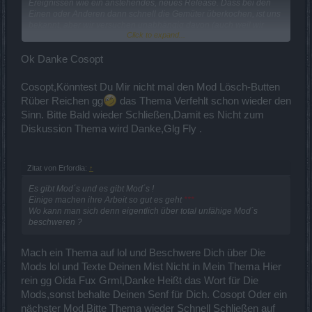
Ereignissen wie ein anstehendes, neues Release. Dass bei den
Einen oder Anderen dann schnell die Gemüter überkochen, ist uns
bekannt, aber wir versuchen unabhängig davon (auch weil wir
Click to expand...
ebenfalls als Spieler davon betroffen sind) Informationen
frühstmöglich heranzuholen bzw. Feedback auch entsprechend der
Stimmung im Forum weiterzuleiten. Leider haben wir keinen
Ok Danke Cosopt
Einfluss, inwieweit etwaige Vorschläge immer umgesetzt werden
können, aber wir versuchen dahingehend stets im Sinne der
Cosopt,Könntest Du Mir nicht mal den Mod Lösch-Butten
Community das Meinungsbild ebenfalls mitzuliefern.
Rüber Reichen gg
das Thema Verfehlt schon wieder den
Sinn. Bitte Bald wieder Schließen,Damit es Nicht zum
Im Thread hier wurde übrigens der Spam-Beitrag entfernt. Da sich
ein Beitrag von Dir inhaltlich darauf bezog, es aber keinen Sinn
Diskussion Thema wird Danke,Glg Fly .
machte ihn einzeln stehen zu lassen (da der Spammer nun
gesperrt ist), haben wir den Beitrag entsprechend auch entfernt.
Dann ist auch weniger Offtopic hier.
Zitat von Erfordia:
↑
Es gibt Mod´s und es gibt Mod´s !
Mit freundlichen Grüßen,
Einige machen ihre Arbeit so gut es geht
***
Cosopt
Wo kann man sich denn eigentlich über total unfähige Mod´s
beschweren ?
Mach ein Thema auf lol und Beschwere Dich über Die
Mods lol und Texte Deinen Mist Nicht in Mein Thema Hier
rein gg Oida Fux Grml,Danke Heißt das Wort für Die
Mods,sonst behalte Deinen Senf für Dich. Cosopt Oder ein
nächster Mod,Bitte Thema wieder Schnell Schließen auf