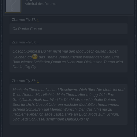
Admiral des Forums
Zitat von Fly-37:
↑
Ok Danke Cosopt
Zitat von Fly-37:
↑
Cosopt,Könntest Du Mir nicht mal den Mod Lösch-Butten Rüber
Reichen gg
das Thema Verfehlt schon wieder den Sinn. Bitte
Bald wieder Schließen,Damit es Nicht zum Diskussion Thema wird
Danke,Glg Fly .
Zitat von Fly-37:
↑
Mach ein Thema auf lol und Beschwere Dich über Die Mods lol und
Texte Deinen Mist Nicht in Mein Thema Hier rein gg Oida Fux
Grml,Danke Heißt das Wort für Die Mods,sonst behalte Deinen
Senf für Dich. Cosopt Oder ein nächster Mod,Bitte Thema wieder
Schnell Schließen auf Meinen Wunsch. Den das führt nur zu
Probleme,Aber Ich sage Laut,Danke an Euch Mods zum Schluß.
Und Jetzt Schlüssel schwingen Danke,Glg Fly .