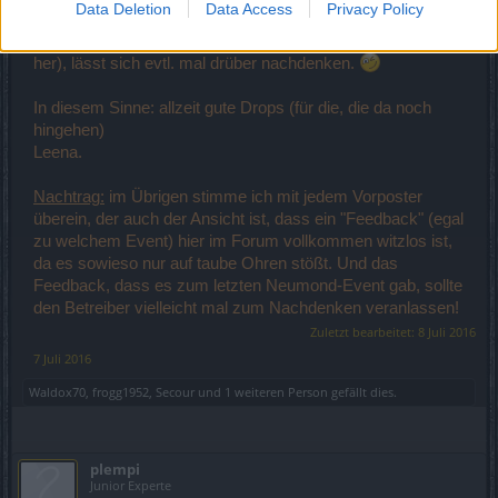
Data Deletion
Data Access
Privacy Policy
denn: sooooo dolle sieht der Wolf nu' auch nicht aus. Wenn
der mal hübscher/stattlicher wird (nicht so "rattig" vom Kopf
her), lässt sich evtl. mal drüber nachdenken.
In diesem Sinne: allzeit gute Drops (für die, die da noch
hingehen)
Leena.
Nachtrag:
im Übrigen stimme ich mit jedem Vorposter
überein, der auch der Ansicht ist, dass ein "Feedback" (egal
zu welchem Event) hier im Forum vollkommen witzlos ist,
da es sowieso nur auf taube Ohren stößt. Und das
Feedback, dass es zum letzten Neumond-Event gab, sollte
den Betreiber vielleicht mal zum Nachdenken veranlassen!
Zuletzt bearbeitet:
8 Juli 2016
7 Juli 2016
Waldox70
,
frogg1952
,
Secour
und
1 weiteren Person
gefällt dies.
plempi
Junior Experte