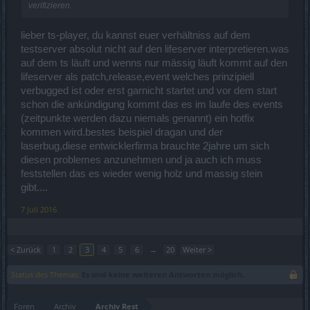
verifizieren.
lieber ts-player, du kannst euer verhältniss auf dem
testserver absolut nicht auf den lifeserver interpretieren.was
auf dem ts läuft und wenns nur mässig läuft kommt auf den
lifeserver als patch,release,event welches prinzipiell
verbugged ist oder erst garnicht startet und vor dem start
schon die ankündigung kommt das es im laufe des events
(zeitpunkte werden dazu niemals genannt) ein hotfix
kommen wird.bestes beispiel dragan und der
laserbug,diese entwicklerfirma brauchte 2jahre um sich
diesen problemes anzunehmen und ja auch ich muss
feststellen das es wieder wenig holz und massig stein
gibt....
7 Juli 2016
< Zurück
1
2
3
4
5
6
→
20
Weiter >
Status des Themas:
Es sind keine weiteren Antworten möglich.
Foren
Archiv
Archiv Rest