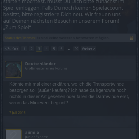
starten möchtest, musst Du Dich bitte zunächst im
Spiel einloggen. Falls Du noch keinen Spielaccount
besitzt, bitte registriere Dich neu. Wir freuen uns
auf Deinen nächsten Besuch in unserem Forum!
„Zum Spiel“
Status des Themas:
Es sind keine weiteren Antworten möglich.
< Zurück
1
2
3
4
5
6
→
20
Weiter >
Deutschländer
Großmeister eines Forums
Könnte mir mal einer erklären, wo ich die Transportwinde
besorgen soll (außer kaufen)? Ich habe da irgendwie noch
nichts in dieser Art gesehen oder fallen die Darmwinde erst,
wenn das Minievent beginnt?
7 Juli 2016
aiimiia
Junior Experte