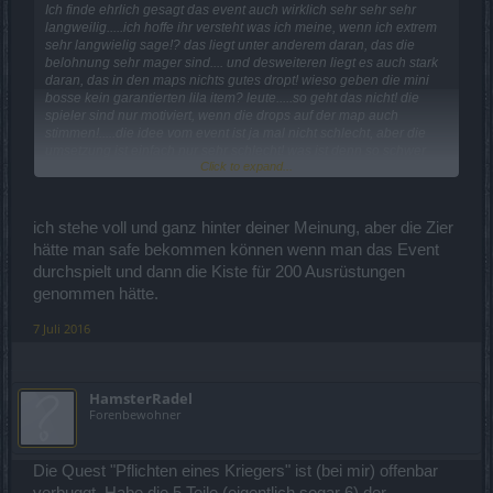
Ich finde ehrlich gesagt das event auch wirklich sehr sehr sehr
langweilig.....ich hoffe ihr versteht was ich meine, wenn ich extrem
sehr langwielig sage!? das liegt unter anderem daran, das die
belohnung sehr mager sind.... und desweiteren liegt es auch stark
daran, das in den maps nichts gutes dropt! wieso geben die mini
bosse kein garantierten lila item? leute.....so geht das nicht! die
spieler sind nur motiviert, wenn die drops auf der map auch
stimmen!.....die idee vom event ist ja mal nicht schlecht, aber die
umsetzung ist einfach nur sehr schlecht! was ist denn so schwer
Click to expand...
daran, das event sehr schmackhaft zu machen? das
verteidigungsset sollen wir wann bitteschön zusammen
bekommen? ich als "treuer" payer und sehr starker spieler, habe
vom letzen mal nicht mal die waffenzier zusammen bekommen!!!!
ich stehe voll und ganz hinter deiner Meinung, aber die Zier
sehr sehr traurig oder!?....was ist jetzt daran so schwer, wenn man
hätte man safe bekommen können wenn man das Event
das verteidigungs event so ähnlich wie dragan event gestalltet?
durchspielt und dann die Kiste für 200 Ausrüstungen
sieht doch mal endlich zu, das man das verteidigungsset komplett
an einem event erspielen kann! knallt einen großen neuen
genommen hätte.
endboss da rein! macht die events zu einem dauerhaften farm-
zone, wo die drops wie in zwischenwelten ist!....macht daraus mal
7 Juli 2016
eine schöne story! fangt mal an , richtig auf dem tishc zu knallen
und macht das event mal richtig shcmackhaft verdammt nochmal!!!
HamsterRadel
Forenbewohner
Die Quest "Pflichten eines Kriegers" ist (bei mir) offenbar
verbuggt. Habe die 5 Teile (eigentlich sogar 6) der