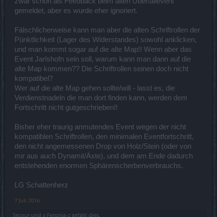
zwar schon als Feedback beim alten Überfallevent
gemeldet, aber es wurde eher ignoriert.
Fälschlicherweise kann man aber die alten Schriftrollen der
Pünktlichkeit (Lager des Widerstandes) sowohl anklicken,
und man kommt sogar auf die alte Map!! Wenn aber das
Event Jarlshofn sein soll, warum kann man dann auf die
alte Map kommen?? Die Schriftrollen seinen doch nicht
kompatibel?
Wer auf die alte Map gehen sollte/will - lasst es, die
Verdienstnadeln die man dort finden kann, werden dem
Fortschritt nicht gutgeschrieben!!
Bisher eher traurig anmutendes Event wegen der nicht
kompatiblen Schriftrollen, den minimalen Eventfortschritt,
den nicht angemessenen Drop von Holz/Stein (oder von
mir aus auch Dynamit/Äxte), und dem am Ende dadurch
entstehenden enormen Sphärenscherbenverbrauchs.
LG Schattenherz
7 Juli 2016
Secour
und
z-Feronia-z
gefällt dies.