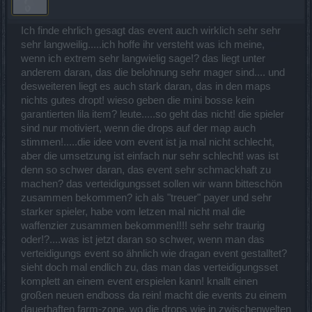
Ich finde ehrlich gesagt das event auch wirklich sehr sehr
sehr langweilig.....ich hoffe ihr versteht was ich meine,
wenn ich extrem sehr langwielig sage!? das liegt unter
anderem daran, das die belohnung sehr mager sind.... und
desweiteren liegt es auch stark daran, das in den maps
nichts gutes dropt! wieso geben die mini bosse kein
garantierten lila item? leute.....so geht das nicht! die spieler
sind nur motiviert, wenn die drops auf der map auch
stimmen!.....die idee vom event ist ja mal nicht schlecht,
aber die umsetzung ist einfach nur sehr schlecht! was ist
denn so schwer daran, das event sehr schmackhaft zu
machen? das verteidigungsset sollen wir wann bitteschön
zusammen bekommen? ich als "treuer" payer und sehr
starker spieler, habe vom letzen mal nicht mal die
waffenzier zusammen bekommen!!!! sehr sehr traurig
oder!?....was ist jetzt daran so schwer, wenn man das
verteidigungs event so ähnlich wie dragan event gestalltet?
sieht doch mal endlich zu, das man das verteidigungsset
komplett an einem event erspielen kann! knallt einen
großen neuen endboss da rein! macht die events zu einem
dauerhaften farm-zone, wo die drops wie in zwischenwelten