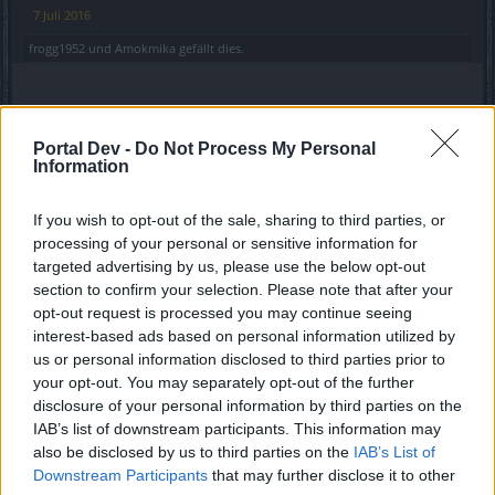
7 Juli 2016
frogg1952
und
Amokmika
gefällt dies.
oxomat
Aktiver Autor
Portal Dev -
Do Not Process My Personal
Information
Zitat von BaronBubbu:
↑
If you wish to opt-out of the sale, sharing to third parties, or
Danke sehr für deine Hilfe die Karte habe ich auch nur ist an den
processing of your personal or sensitive information for
besagten Punkten bei mir nichts zu finden ..
targeted advertising by us, please use the below opt-out
section to confirm your selection. Please note that after your
Die sind immer an einer anderen Stelle. Damit Du Dich doof
opt-out request is processed you may continue seeing
und dusselig suchst.
interest-based ads based on personal information utilized by
7 Juli 2016
us or personal information disclosed to third parties prior to
your opt-out. You may separately opt-out of the further
disclosure of your personal information by third parties on the
Aureoleena
IAB’s list of downstream participants. This information may
Foren-Herzog
also be disclosed by us to third parties on the
IAB’s List of
Downstream Participants
that may further disclose it to other