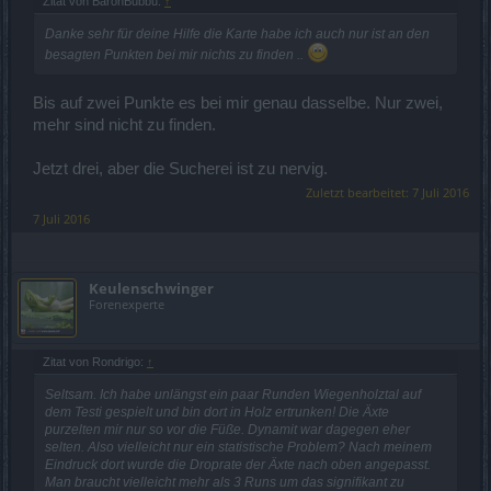
Zitat von BaronBubbu:
↑
Danke sehr für deine Hilfe die Karte habe ich auch nur ist an den
besagten Punkten bei mir nichts zu finden ..
Bis auf zwei Punkte es bei mir genau dasselbe. Nur zwei,
mehr sind nicht zu finden.
Jetzt drei, aber die Sucherei ist zu nervig.
Zuletzt bearbeitet:
7 Juli 2016
7 Juli 2016
Keulenschwinger
Forenexperte
Zitat von Rondrigo:
↑
Seltsam. Ich habe unlängst ein paar Runden Wiegenholztal auf
dem Testi gespielt und bin dort in Holz ertrunken! Die Äxte
purzelten mir nur so vor die Füße. Dynamit war dagegen eher
selten. Also vielleicht nur ein statistische Problem? Nach meinem
Eindruck dort wurde die Droprate der Äxte nach oben angepasst.
Man braucht vielleicht mehr als 3 Runs um das signifikant zu