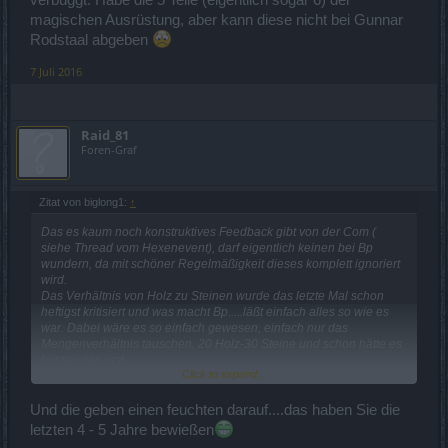
magischen Ausrüstung, aber kann diese nicht bei Gunnar
Rodstaal abgeben
7 Juli 2016
Raid_81
Foren-Graf
Zitat von biglong1:
↑
Das es kaum noch konstruktives Feedback gibt von der Com (
siehe Thread vom Hexenevent), darf eigentlich keinen bei Bp
wundern, da mit schöner Regelmäßigkeit dieses komplett ignoriert
wird.
Das Verhältnis von Holz zu Steinen wurde das letzte Mal schon
heftigst kritisiert und was macht Bp.....läßt einfach alles so wie es
war. Dabei wäre es so einfach gewesen, einfach nur das
Mengenverhältnis tauschen, 20 Holz-30 Steine und schon hätte es
besser gepasst.
Click to expand...
Warum zum Teufel soll man sich dann die Mühe machen Feedback
abzugeben, wenn Bp da einen feuchten drauf gibt???
Und die geben einen feuchten darauf....das haben Sie die
letzten 4 - 5 Jahre bewießen