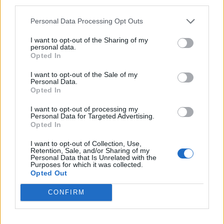
third parties.
Und wieder sind es die "Myrdosch"-Mob-se, die man zu
90% als Gegner hat, was schon nach dem letzten Event
Personal Data Processing Opt Outs
kritisiert wurde, da sie eigentlich überhaupt nicht in diese
Map "passen". Es war vermutlich zu viel Arbeit, andere
I want to opt-out of the Sharing of my
Gegner zu basteln, um das Event etwas ansprechender zu
personal data.
gestalten. Mangelnde Kreativität tut wahrscheinlich noch ein
Opted In
übriges dazu.
Zudem wurden die "Mobse" auch stärker gemacht
I want to opt-out of the Sale of my
Personal Data.
(empfinde ich so) und nun gibt's auch noch "respawnende
Opted In
Skelettis", was beim letzten Event noch nicht der Fall war:
wenn man Flächen gesäubert hatte, ist da nichts neues
I want to opt-out of processing my
nachgewachsen.
Personal Data for Targeted Advertising.
Opted In
Die 5 Scherben Eintritt find ich noch nicht mal schlimm,
aber dass ich mir jetzt ein Vergrößerungsglas neben den
I want to opt-out of Collection, Use,
Retention, Sale, and/or Sharing of my
Monitor legen muss, weil ich den Eventfortschritt anders
Personal Data that Is Unrelated with the
kaum erkennen kann, ist dann doch schon etwas .... dürftig
Purposes for which it was collected.
Zusatz:
nach 3 Runs hab ich ganze 18/3600 Fortschritt
Opted Out
erreicht, meine Motivation steigt ins Unermessliche
CONFIRM
Fazit
bis jetzt (nach 3 Runs): wenn ich einen ganz großen
Anfall von Masochismus bekomme, besuch' ich das Event
vielleicht nochmal, und das Mini ist mir eigentlich auch egal,