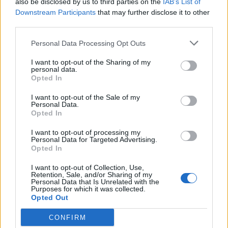
also be disclosed by us to third parties on the
IAB’s List of
Downstream Participants
that may further disclose it to other
Werdet Ihr eine Liste mit den gesperrten Nutzern
third parties.
veröffentlichen?
Uns ist bewusst, dass bei manchen Spielen derartige
Personal Data Processing Opt Outs
Listen veröffentlicht werden. Das Entwicklerteam ist sich
jedoch einig, dass bei uns niemand an den "öffentlichen
I want to opt-out of the Sharing of my
Pranger" gestellt werden soll. Zudem geht es hierbei auch
personal data.
um eine Datenschutz-Frage.
Opted In
Wie wahrscheinlich ist es, dass nach der Bot-Bannwelle
I want to opt-out of the Sale of my
Personal Data.
weiterhin Bot-Nutzer im Spiel sind?
Opted In
Wir haben unsere Bot-Erkennung verbessert und getestet,
um möglichst viele Bot-Nutzer zu treffen. Vermutlich wisst
I want to opt-out of processing my
Ihr jedoch, dass es sich bei dieser Situation um eine Art
Personal Data for Targeted Advertising.
Katz-und-Maus-Spiel handelt. Womöglich kodieren die Bot-
Opted In
Schöpfer ihre Bots so um, dass wir gezwungen sind,
unsere Bot-Erkennung erneut zu aktualisieren.
I want to opt-out of Collection, Use,
Retention, Sale, and/or Sharing of my
Personal Data that Is Unrelated with the
Was passiert, wenn ein Spieler vor ein bis zwei Jahren
Purposes for which it was collected.
einen Bot genutzt hat? Wird dieser Spieler ebenfalls
Opted Out
gesperrt?
Wir haben einen bestimmten Zeitrahmen festgelegt, der
CONFIRM
unserer Ansicht nach dafür sorgt, dass alle aktiven Bot-