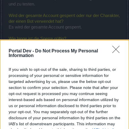
und zu testen.
Wird der gesamte Account gesperrt oder nur der Charakter,
der einen Bot verwendet hat?
Es wird der gesamte Account gesperrt.
Wie lange ist die Sperre gültig?
Bot-Nutzer werden dauerhaft gesperrt.
Portal Dev -
Do Not Process My Personal
Information
Werden gesperrte Bot-Nutzer weiterhin auf den Listen im
Spiel angezeigt, wie zum Beispiel auf den Ranglisten?
Gesperrte Bot-Nutzer werden aus den Ranglisten entfernt
If you wish to opt-out of the sale, sharing to third parties, or
(dies gilt für PvP und PvE).
processing of your personal or sensitive information for
targeted advertising by us, please use the below opt-out
Werden zahlende Nutzer ebenfalls gesperrt?
section to confirm your selection. Please note that after your
Selbstverständlich werden sie ebenfalls gesperrt. Zwischen
opt-out request is processed you may continue seeing
zahlenden und nicht-zahlenden Bot-Nutzern treffen wir
interest-based ads based on personal information utilized by
keinen Unterschied.
us or personal information disclosed to third parties prior to
your opt-out. You may separately opt-out of the further
Können gesperrte Nutzer Geld zahlen, damit ihre
disclosure of your personal information by third parties on the
dauerhafte Sperre aufgehoben wird?
IAB’s list of downstream participants. This information may
Auf gar keinen Fall!