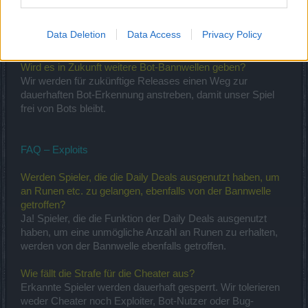
Nutzer erwischt werden. Bitte bedenkt, dass genauere
Details den Bot-Schöpfern dabei helfen könnten, ihre Bots
Data Deletion
Data Access
Privacy Policy
umzukodieren, um unserer Erkennung zu entgehen.
Wird es in Zukunft weitere Bot-Bannwellen geben?
Wir werden für zukünftige Releases einen Weg zur
dauerhaften Bot-Erkennung anstreben, damit unser Spiel
frei von Bots bleibt.
FAQ – Exploits
Werden Spieler, die die Daily Deals ausgenutzt haben, um
an Runen etc. zu gelangen, ebenfalls von der Bannwelle
getroffen?
Ja! Spieler, die die Funktion der Daily Deals ausgenutzt
haben, um eine unmögliche Anzahl an Runen zu erhalten,
werden von der Bannwelle ebenfalls getroffen.
Wie fällt die Strafe für die Cheater aus?
Erkannte Spieler werden dauerhaft gesperrt. Wir tolerieren
weder Cheater noch Exploiter, Bot-Nutzer oder Bug-