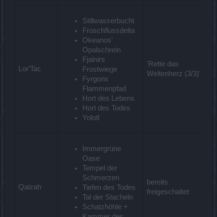
Stillwasserbucht
Froschflussdelta
Okeanos'
Opalschrein
Fjalnirs
'Rette das
Lor'Tac
Frostwiege
Weltenherz (3/3)'
Fyrgons
Flammenpfad
Hort des Lebens
Hort des Todes
Yolotl
Immergrüne
Oase
Tempel der
Schmerzen
bereits
Qaizah
Tiefen des Todes
freigeschaltet
Tal der Stacheln
Schatzhöhle +
Kammer des