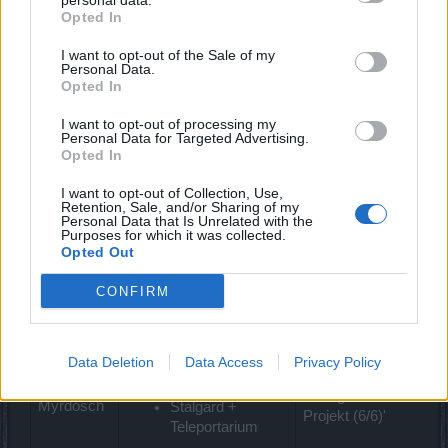
personal data.
Dampfmechanikus
Geheimer
Opted In
---> Wahrer der
Informationshort)
Mechanik
I want to opt-out of the Sale of my
Personal Data.
Opted In
Eisenberge
'Sigrismarrs
Nordlande
Ewige Wacht +
I want to opt-out of processing my
Fessel (5/5)'
Personal Data for Targeted Advertising.
Hjalgrimur
Opted In
I want to opt-out of Collection, Use,
Vulkan Suvius
Retention, Sale, and/or Sharing of my
Personal Data that Is Unrelated with the
Tempelbezirk +
Purposes for which it was collected.
Gefallenes
Opted Out
'Der ewige Kampf
Atlantis
Heiligtum
(2/2)'
Abgrund der Zeit
CONFIRM
+ Atlantis über
den Wassern
Data Deletion
Data Access
Privacy Policy
Funkelberge
'Das geheime
Myrdosch
Stalgard +
Projekt (6/6)'
Teleportarium