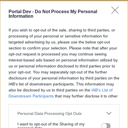
Portal Dev -
Do Not Process My Personal
Information
Ewiger Hain
Seelenkerker +
Laboratorium der
If you wish to opt-out of the sale, sharing to third parties, or
'Ehrgeiz und
Lügen + Khalys'
processing of your personal or sensitive information for
Duria
Verzweiflung (7/7)'
Elysium
targeted advertising by us, please use the below opt-out
Kavernen von
section to confirm your selection. Please note that after your
Loxley
opt-out request is processed you may continue seeing
Sherfolk
interest-based ads based on personal information utilized by
Stonekeep
us or personal information disclosed to third parties prior to
your opt-out. You may separately opt-out of the further
'
disclosure of your personal information by third parties on the
Festung
Waldläufer --->
IAB’s list of downstream participants. This information may
Teganswall +
Wahrer des
also be disclosed by us to third parties on the
IAB’s List of
Tegansruh
Gleichgewichts
Downstream Participants
that may further disclose it to other
Drachenkavernen
Drachenkrieger ---
third parties.
+ Verborgenes
> Wahrer der Kraft
Teganswall
Heiligtum +
Zirkelmagier --->
Personal Data Processing Opt Outs
Tegans
Wahrer des
Schwurhalle
Wissens
I want to opt-out of the Sharing of my
FGI (Füchslich-