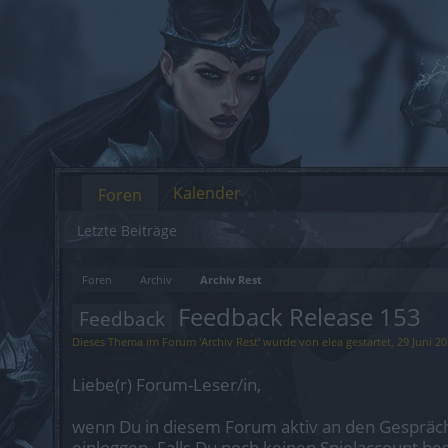
Kalender
Foren
Letzte Beiträge
Foren
Archiv
Archiv Rest
Feedback Release 153
Feedback
Dieses Thema im Forum '
Archiv Rest
' wurde von
elea
gestartet,
29 Juni 2
Liebe(r) Forum-Leser/in,
wenn Du in diesem Forum aktiv an den Gespräch
einloggen. Falls Du noch keinen Spielaccount be