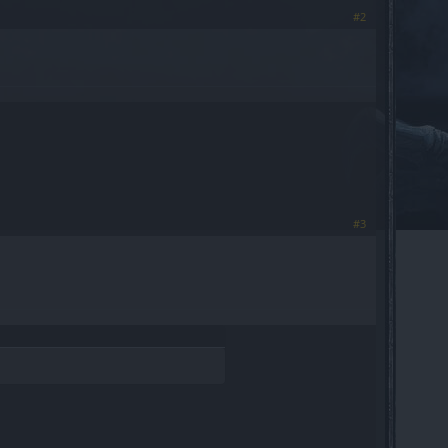
#2
#3