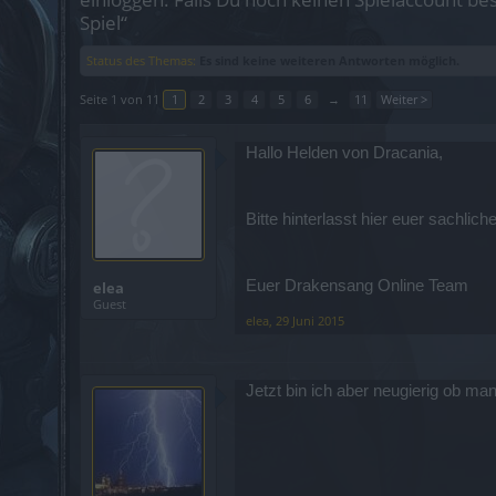
Spiel“
Status des Themas:
Es sind keine weiteren Antworten möglich.
Seite 1 von 11
1
2
3
4
5
6
→
11
Weiter >
Hallo Helden von Dracania,
Bitte hinterlasst hier euer sachl
Euer Drakensang Online Team
elea
Guest
elea
,
29 Juni 2015
Jetzt bin ich aber neugierig ob m