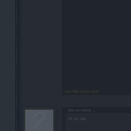
ente1985
,
29 Juni 2015
Zitat von xEthnic:
↑
20.-31. Juli