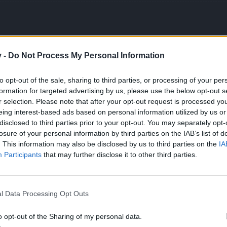
v -
Do Not Process My Personal Information
to opt-out of the sale, sharing to third parties, or processing of your per
formation for targeted advertising by us, please use the below opt-out s
t (bisher 80 Andermant)" tolle preisänderung xD
r selection. Please note that after your opt-out request is processed y
e vergessen z.B. dass man nun auch Rückruf mit einem Hotkey verwenden kann un
eing interest-based ads based on personal information utilized by us or
disclosed to third parties prior to your opt-out. You may separately opt-
elease
losure of your personal information by third parties on the IAB’s list of
. This information may also be disclosed by us to third parties on the
IA
bbat erkennbar,ich finde es nicht schlecht das Release auch mit dem R
Participants
that may further disclose it to other third parties.
elt wird bin ich ganz froh.
lich die Ankündigung für Vollmond?Der Kalendarisch diese Woche ist
macht habt,wäre nett.
l Data Processing Opt Outs
o opt-out of the Sharing of my personal data.