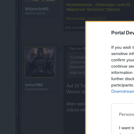
Nichtmeinname - Zirkelmagier Level 50
BIGsmile902
Mitglied bei "dieSucher" (Werian)
Aktiver Autor
BIGsmile902
,
29 Juni 2015
jkill
und
xEthnic
gefällt dies.
Portal De
If you wish 
Zitat von BIGsmile902:
↑
sensitive in
"1 Universeller Heiltrank: 79 Anderman
confirm you
Und es wurden auch sonst einige Ding
continue se
Erkenntnis" im Shop verfügbar ist.
information 
Aber es klingt nach einem normalen R
further disc
ente1985
participants
Auf 10 Tränke ist aber schon ein ra
Forenaufseher
Downstream 
Wenns ohne großen Hantier aufgespi
Aber was anderes wo bleibt eigent
Juli,so wie ihr es letzten Monat ge
Persona
I want t