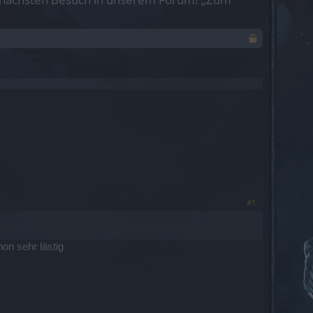
#1
hon sehr lästig