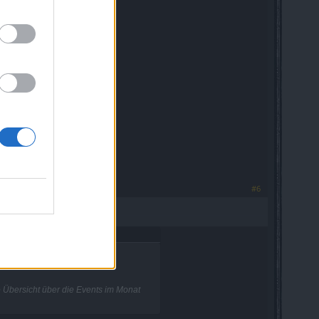
#6
llig.
 Übersicht über die Events im Monat