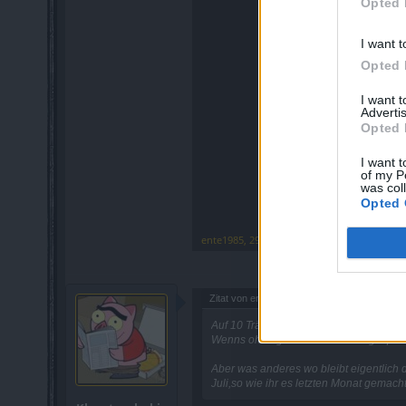
Opted 
I want t
Opted 
I want 
Advertis
Opted 
I want t
of my P
was col
Opted 
ente1985
,
29 Juni 2015
Zitat von ente1985:
↑
Auf 10 Tränke ist aber schon ein rabbat 
Wenns ohne großen Hantier aufgespielt 
Aber was anderes wo bleibt eigentlich
Juli,so wie ihr es letzten Monat gemacht