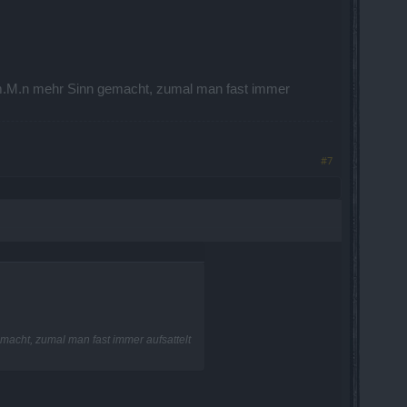
te m.M.n mehr Sinn gemacht, zumal man fast immer
#7
emacht, zumal man fast immer aufsattelt