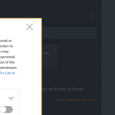
#5
sonal or
ection to
ou may
d dass der Gegenstand "Foliant der
 personal
out of the
 downstream
B’s List of
eittier war überflällig.
.Auch so eine Übersicht über die Events im Monat
Zuletzt bearbeitet:
29 Juni 2015