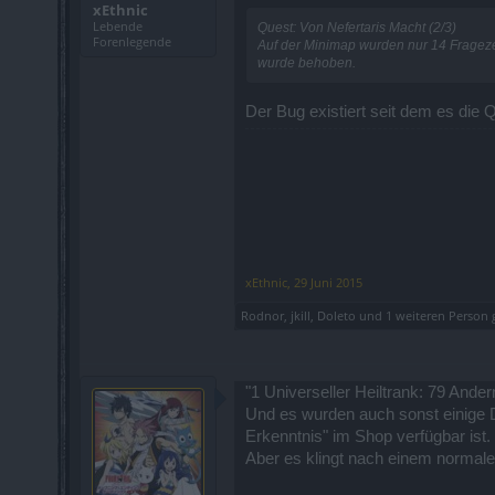
xEthnic
Lebende
Quest: Von Nefertaris Macht (2/3)
Forenlegende
Auf der Minimap wurden nur 14 Frageze
wurde behoben.
Der Bug existiert seit dem es die 
xEthnic
,
29 Juni 2015
Rodnor
,
jkill
,
Doleto
und
1 weiteren Person
g
"1 Universeller Heiltrank: 79 Ande
Und es wurden auch sonst einige 
Erkenntnis" im Shop verfügbar ist.
Aber es klingt nach einem normal