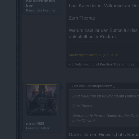
Klaustrophobi
ker
Laut Kalender ist Vollmond am Do
Kaiser des Forums
Zum Thema:
Warum habt ihr den Button für das
aufsattelt beim Rückruf.
Klaustrophobiker
,
29 Juni 2015
jkill
,
Velshroon
und
Rayden79
gefällt dies.
Zitat von Klaustrophobiker:
↑
Laut Kalender ist Vollmond am Donners
Zum Thema:
Warum habt ihr den Button für das Reitt
beim Rückruf.
ente1985
Forenaufseher
Danke für den Hinweis,habs Korrie