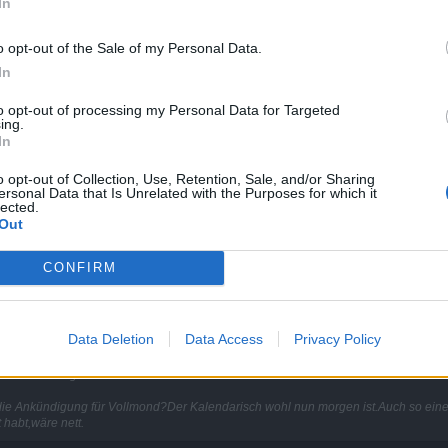
In
o opt-out of the Sale of my Personal Data.
In
to opt-out of processing my Personal Data for Targeted
ing.
In
o opt-out of Collection, Use, Retention, Sale, and/or Sharing
ersonal Data that Is Unrelated with the Purposes for which it
Gildenvorstellung
lected.
Todesrabe85 Drachenkrieger(Marshall)(Mentor Nub
)
Out
Youtube
CONFIRM
Data Deletion
Data Access
Privacy Policy
erkennbar,ich finde es nicht schlecht das Release auch mit dem Reittier war überflä
wird bin ich ganz froh.
 die Ankündigung für Vollmond?Der Kalendarisch wohl nun morgen ist.Auch so eine
 habt,wäre nett.