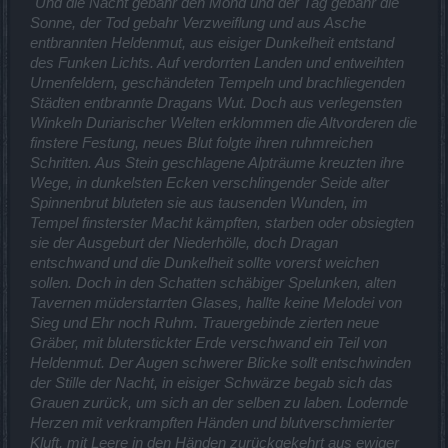
"
Und die Nacht gebahr den Mond und der Tag gebahr die
Sonne, der Tod gebahr Verzweiflung und aus Asche
entbrannten Heldenmut, aus eisiger Dunkelheit entstand
des Funken Lichts. Auf verdorrten Landen und entweihten
Urnenfeldern, geschändeten Tempeln und brachliegenden
Städten entbrannte Dragans Wut. Doch aus verlegensten
Winkeln Duriarischer Welten erklommen die Altvorderen die
finstere Festung, neues Blut folgte ihren ruhmreichen
Schritten. Aus Stein geschlagene Alpträume kreuzten ihre
Wege, in dunkelsten Ecken verschlingender Seide alter
Spinnenbrut bluteten sie aus tausenden Wunden, im
Tempel finsterster Macht kämpften, starben oder obsiegten
sie der Ausgeburt der Niederhölle, doch Dragan
entschwand und die Dunkelheit sollte vorerst weichen
sollen. Doch in den Schatten schäbiger Spelunken, alten
Tavernen müderstarrten Glases, hallte keine Melodei von
Sieg und Ehr noch Ruhm. Trauergebinde zierten neue
Gräber, mit bluterstickter Erde verschwand ein Teil von
Heldenmut. Der Augen schwerer Blicke sollt entschwinden
der Stille der Nacht, in eisiger Schwärze begab sich das
Grauen zurück, um sich an der selben zu laben. Lodernde
Herzen mit verkrampften Händen und blutverschmierter
Kluft, mit Leere in den Händen zurückgekehrt aus ewiger