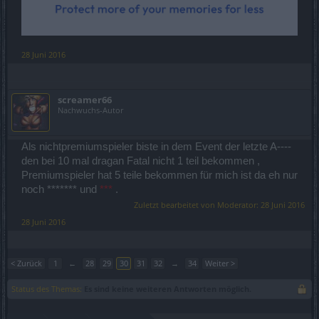
28 Juni 2016
screamer66
Nachwuchs-Autor
Als nichtpremiumspieler biste in dem Event der letzte A----
den bei 10 mal dragan Fatal nicht 1 teil bekommen ,
Premiumspieler hat 5 teile bekommen für mich ist da eh nur
noch ******* und
***
.
Zuletzt bearbeitet von Moderator:
28 Juni 2016
28 Juni 2016
< Zurück
1
←
28
29
30
31
32
→
34
Weiter >
Status des Themas:
Es sind keine weiteren Antworten möglich.