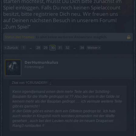
starten möchtest, musst Du Dich bitte zunächst im
Spiel einloggen. Falls Du noch keinen Spielaccount
besitzt, bitte registriere Dich neu. Wir freuen uns
auf Deinen nächsten Besuch in unserem Forum!
„Zum Spiel“
Status des Themas:
Es sind keine weiteren Antworten möglich.
< Zurück
1
←
28
29
30
31
32
→
34
Weiter >
DerHumunkulus
Forenmogul
Zitat von †CRUSADER†:
↑
Kenn irgendjemand einen dem mehr Teile als der Schilling-
Baupaln für die Waffe gedroppt ist ?? Also bei uns in der Gilde ist
keinem mehr als der Bauplan gedropt ..... ich vermute weitere Teile
gibt es garnicht !
In der Gilde gibt es einen dem ein Giftstein gedropt ist . Ich hab
auch weder in Kingshill noch sonstwo jemanden mit der Waffe
gesehen , auch bei den Leuten nicht die im neuen Draganset
Rang3 rumlaufen !!