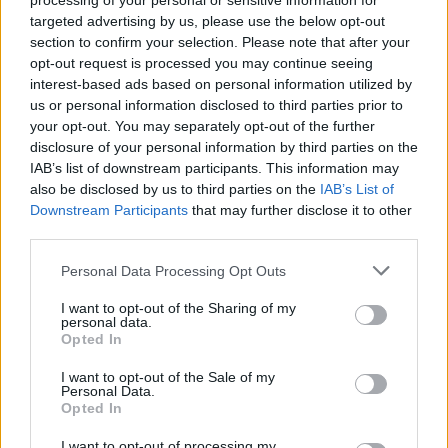
processing of your personal or sensitive information for
Habe auch nur den lächerlichen Bauplan. Einen Blitzstein hab ich
targeted advertising by us, please use the below opt-out
in der Mine bekommen.
section to confirm your selection. Please note that after your
Die Waffenteile sind anscheinend so geheim, daß man die uns
garnicht zeigen darf.
opt-out request is processed you may continue seeing
Für mich ist die Sache mit der Waffe völlig übereilt eingestellt. UND
interest-based ads based on personal information utilized by
- nicht fertig programmiert !
us or personal information disclosed to third parties prior to
your opt-out. You may separately opt-out of the further
Nachdem, was ich hier so lese (dass noch keiner
disclosure of your personal information by third parties on the
Waffenteile/ die Waffe selbst erbeutet hat), drängelt sich
IAB’s list of downstream participants. This information may
mir der Verdacht auf: wenn das Event zukünftig öfter
also be disclosed by us to third parties on the
IAB’s List of
kommen soll, dann wäre es auch möglich, dass: in
Downstream Participants
that may further disclose it to other
Event 1 (Juni 2016) bekommt man die Anleitung, Event
third parties.
2 (Monat?/ 2016) bekommt man Teil 1, etc. So kann
jeder sein Inventar zumüllen (über Wochen), Essenzen
Personal Data Processing Opt Outs
und Perlen verballern ohne Ende (von der Zeit red ich
erst gar nicht, usw....) Ehrliche Meinung?... Trau ich
I want to opt-out of the Sharing of my
dem "GroßenPunkt" zu, ohne Frage!
personal data.
Opted In
Nebulas, und damit verbundene
I want to opt-out of the Sale of my
Rausflüge/Perlenverluste unterstreichen das ja auch
Personal Data.
noch,... findet komischerweise auch nie einer die
Opted In
Lösung dazu...
Und ich möcht' wirklich nicht wieder den "Salm" der
I want to opt-out of processing my