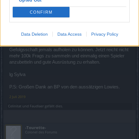
Opted Out
CONFIRM
Release 220 liefert die nächste Belohnung für Spieler, die
nicht in die Zwischenwelt kommen. Kein Kauf von Items
gegen Fragmente mehr bei den Bossen in der
Zwischenwelt. Die ganzen Belohnungen für die
Data Deletion
Data Access
Privacy Policy
Großwildjagd sind für uns Lowies für den Hintern, so toll sie
sind. Niemals ne Chance gegen die Op-Spieler und deren
Gefolgsschaft jemals aufholen zu können. Jetzt reicht nicht
mehr 100k Frags zu sammeln und einmalig einen Spieler
anzubetteln und gute Ausrüstung zu erhalten.
lg Sylva
P.S: Großen Dank an BP von den aussätzigen Lowies.
2 Juli 2019
Celinitat
und
Faudlaer
gefällt dies.
-Tourette-
Colonel des Forums