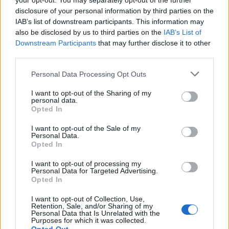
your opt-out. You may separately opt-out of the further
roxynolem
disclosure of your personal information by third parties on the
Nachwuchs-Autor
IAB’s list of downstream participants. This information may
also be disclosed by us to third parties on the
IAB’s List of
So endlich großwildjagd erledigt, und gut belohnt.
Downstream Participants
that may further disclose it to other
third parties.
Anmerkung zu:
Personal Data Processing Opt Outs
I want to opt-out of the Sharing of my
stimmt nicht wenn man sich etwas anstrengt schafft man da auch
personal data.
locker mehr. wobei der fortschritt da schon echt hart an der grenze
Opted In
ist ich habe pvp nur im helenischen gemacht und nur 500k
fortschritt erwirtschaftet. man muss sich halt die modi aussuchen wo
man was reissen kann. das ist duell flagge und festung rest kannst
I want to opt-out of the Sale of my
knicken. wobei ich nur duelle und flagge gemacht habe
Personal Data.
Opted In
Wenigstens einer der es schafft. Zwar net mit 500k in 2
I want to opt-out of processing my
Wochen Hellische Spiele. Geht sich rechnerisch nicht aus.
Personal Data for Targeted Advertising.
Wirst auch da nicht fertig, wenn deine so mieß geblieben
Opted In
wäre. Aber egal, bist halt ein guter Spieler, wahrscheinlich
55 mit guter 1hd-Ausrüstung und musst nicht 30 Minuten
I want to opt-out of Collection, Use,
Retention, Sale, and/or Sharing of my
auf ein Gruppenspiel warten. Für mich gibts in ner Stunde
Personal Data that Is Unrelated with the
so 1000 Fortschritt und müsste 60 Stunden pro Tag spielen
Purposes for which it was collected.
um das Event zu schaffen.