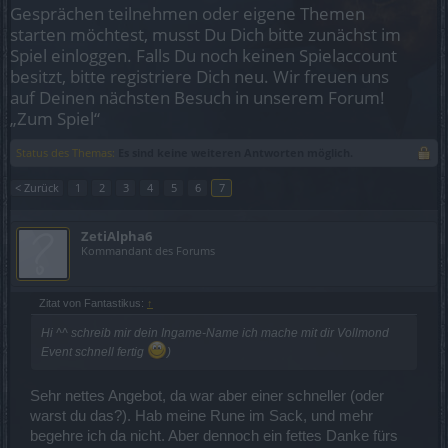
Gesprächen teilnehmen oder eigene Themen
starten möchtest, musst Du Dich bitte zunächst im
Spiel einloggen. Falls Du noch keinen Spielaccount
besitzt, bitte registriere Dich neu. Wir freuen uns
auf Deinen nächsten Besuch in unserem Forum!
„Zum Spiel“
Status des Themas:
Es sind keine weiteren Antworten möglich.
< Zurück
1
2
3
4
5
6
7
ZetiAlpha6
Kommandant des Forums
Zitat von Fantastikus:
↑
Hi ^^ schreib mir dein Ingame-Name ich mache mit dir Vollmond
Event schnell fertig
)
Sehr nettes Angebot, da war aber einer schneller (oder
warst du das?). Hab meine Rune im Sack, und mehr
begehre ich da nicht. Aber dennoch ein fettes Danke fürs