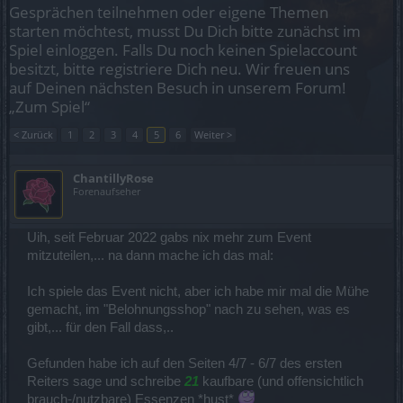
Gesprächen teilnehmen oder eigene Themen
starten möchtest, musst Du Dich bitte zunächst im
Spiel einloggen. Falls Du noch keinen Spielaccount
besitzt, bitte registriere Dich neu. Wir freuen uns
auf Deinen nächsten Besuch in unserem Forum!
„Zum Spiel“
< Zurück
1
2
3
4
5
6
Weiter >
ChantillyRose
Forenaufseher
Uih, seit Februar 2022 gabs nix mehr zum Event
mitzuteilen,... na dann mache ich das mal:
Ich spiele das Event nicht, aber ich habe mir mal die Mühe
gemacht, im "Belohnungsshop" nach zu sehen, was es
gibt,... für den Fall dass,..
Gefunden habe ich auf den Seiten 4/7 - 6/7 des ersten
Reiters sage und schreibe
21
kaufbare (und offensichtlich
brauch-/nutzbare) Essenzen *hust*