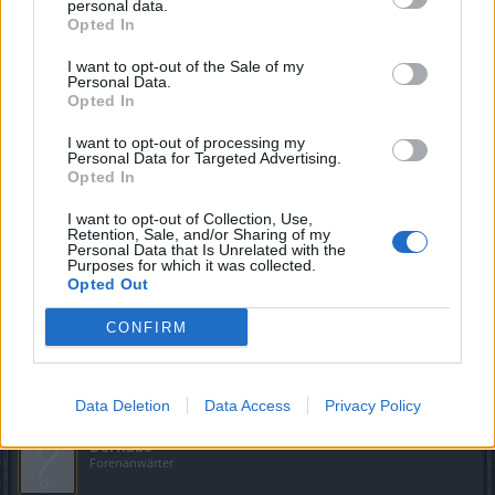
personal data.
Opted In
I want to opt-out of the Sale of my
satanicwitch
Personal Data.
Forenkommissar
Opted In
I want to opt-out of processing my
Zitat von Axtkampf:
↑
Personal Data for Targeted Advertising.
Opted In
Hallo,
Kleiner Verbesserungsvorschlag. Bitte macht das Karmot in Grimas
I want to opt-out of Collection, Use,
Shop als einen Posten kaufbar. 1mal 2000 Karmot für 3000 Draken
Retention, Sale, and/or Sharing of my
Personal Data that Is Unrelated with the
statt der bescheuerten Klickerei von 200mal a 10 Karmot.
Purposes for which it was collected.
Opted Out
Oder so wie mit den Teleportzugängen. also in diesem
Sinne dann zb 100 Karmot für XY Draken. (ja ich bin grad
CONFIRM
zu faul zum umrechnen
)
28 März 2023
Data Deletion
Data Access
Privacy Policy
DerRabe
Forenanwärter