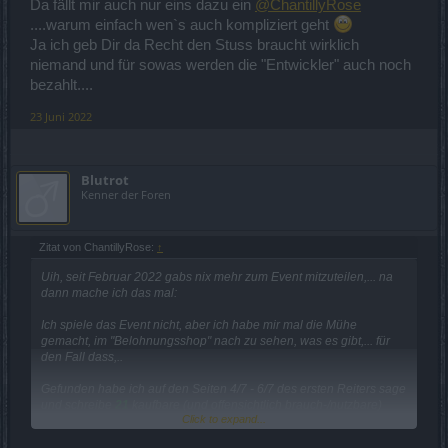
Da fällt mir auch nur eins dazu ein
@ChantillyRose
....warum einfach wen`s auch kompliziert geht
Ja ich geb Dir da Recht den Stuss braucht wirklich
niemand und für sowas werden die "Entwickler" auch noch
bezahlt....
23 Juni 2022
Blutrot
Kenner der Foren
Zitat von ChantillyRose:
↑
Uih, seit Februar 2022 gabs nix mehr zum Event mitzuteilen,... na
dann mache ich das mal:
Ich spiele das Event nicht, aber ich habe mir mal die Mühe
gemacht, im "Belohnungsshop" nach zu sehen, was es gibt,... für
den Fall dass,..
Gefunden habe ich auf den Seiten 4/7 - 6/7 des ersten Reiters sage
und schreibe
21
kaufbare (und offensichtlich brauch-/nutzbare)
Click to expand...
Essenzen *hust*