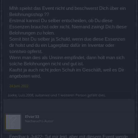
Echt jetzt?
Der Betreiber ist unfähig, das Schließfach, das Inventar und den
Mhh spielst das Event nicht und beschwerst Dich über ein
"Spezial-Beutel" zu erweitern und erschafft dann
21
Essenzen für
1
Belohnungsshop ??
Event?
Erstmal kannst Du selber entscheiden, ob Du diese
Essenzen brauchst oder nicht. Niemand zwingt Dich diese
Komisch, ich kann mich erinnern, das mehr als genug nachgefragt
wurde, zur Erweiterung des Spezial-Beutels, ebenso einen Essenz-
Belohnungen zu holen.
Beutel zu erschaffen, bzw. diesen ganzen Unsinn überhaupt zu
Somit bist Du selber ja Schuld, wenn due diese Essenzen
unterlassen.
dir holst und du ein Lagerplatz dafür im Inventar oder
sonstwo opferst.
Was war denn falsch an nur (den ersten) 5 Essenzen, ... bekam
Wenn man dies als Unsinn empfindet, dann holt man sich
man den Hals nicht voll genug?
solche Belohnungen nicht und gut ist.
Kaufst ja auch nicht jeden Schuh im Geschäft, weil es Dir
angeboten wird.
24 Juni 2022
Joeke
,
Luis.2008
,
sultanixe
und
1 weiteren Person
gefällt dies.
Elvar33
Nachwuchs-Autor
Feedback Juli22: Tut mir leid, aber mit diesem Event werde