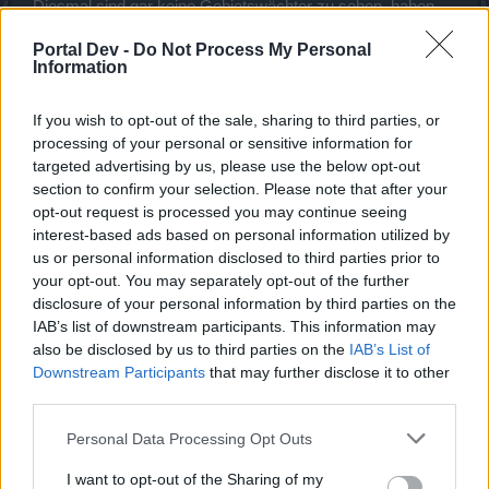
Diesmal sind gar keine Gebietswächter zu sehen, haben
die Programmierer keine Tinte mehr auf dem Füller oder
Portal Dev -
Do Not Process My Personal
warum sind die Mobs so farblos?
Information
Edit: nach dem Rollback der Tagesaufgabe sind auch die
Gebietswächter wieder sichtbar.
If you wish to opt-out of the sale, sharing to third parties, or
Zuletzt bearbeitet:
19 Januar 2023
processing of your personal or sensitive information for
targeted advertising by us, please use the below opt-out
19 Januar 2023
section to confirm your selection. Please note that after your
opt-out request is processed you may continue seeing
Axtkampf
interest-based ads based on personal information utilized by
Kenner der Foren
us or personal information disclosed to third parties prior to
your opt-out. You may separately opt-out of the further
disclosure of your personal information by third parties on the
Hallo,
IAB’s list of downstream participants. This information may
also be disclosed by us to third parties on the
IAB’s List of
Kleiner Verbesserungsvorschlag. Bitte macht das Karmot
Downstream Participants
that may further disclose it to other
in Grimas Shop als einen Posten kaufbar. 1mal 2000
Karmot für 3000 Draken statt der bescheuerten Klickerei
third parties.
von 200mal a 10 Karmot.
Personal Data Processing Opt Outs
28 März 2023
I want to opt-out of the Sharing of my
satanicwitch
und
mcdoc
gefällt dies.