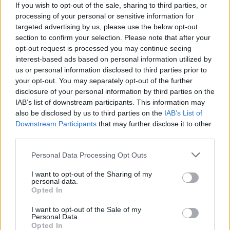
Edelsteinbeutel erspielen konnte. Auch die übrigen
If you wish to opt-out of the sale, sharing to third parties, or
Belohnungen waren völlig angemessen.
processing of your personal or sensitive information for
targeted advertising by us, please use the below opt-out
Leider ist es mir auch diesmal nicht gelungen, ein
section to confirm your selection. Please note that after your
vollständiges Set zu erspielen, obwohl ich sämtliche
opt-out request is processed you may continue seeing
Sphärenscherben in meinem Besitz aufgebraucht habe.
interest-based ads based on personal information utilized by
Ärgerlich.
us or personal information disclosed to third parties prior to
your opt-out. You may separately opt-out of the further
Trotzdem insgesamt ein schönes Event. Immer wieder
disclosure of your personal information by third parties on the
gerne!
IAB’s list of downstream participants. This information may
17 Juli 2015
also be disclosed by us to third parties on the
IAB’s List of
Downstream Participants
that may further disclose it to other
znoog
gefällt dies.
third parties.
Personal Data Processing Opt Outs
paul21061969
Lebende Forenlegende
I want to opt-out of the Sharing of my
personal data.
Opted In
Zitat von Cargo64:
↑
I want to opt-out of the Sale of my
Paule, Paule ,Paule!! Was soll denn das alles? Bist der Superman
Personal Data.
und gut ist. Warte doch auf die neue Welt! Dieses Event hast doch
Opted In
scheinbar zigmal durch, oder?!! Deine Rüstung , Waffen hast doch