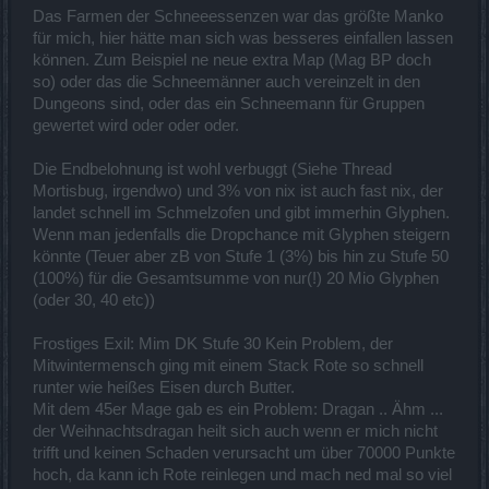
Das Farmen der Schneeessenzen war das größte Manko
für mich, hier hätte man sich was besseres einfallen lassen
können. Zum Beispiel ne neue extra Map (Mag BP doch
so) oder das die Schneemänner auch vereinzelt in den
Dungeons sind, oder das ein Schneemann für Gruppen
gewertet wird oder oder oder.
Die Endbelohnung ist wohl verbuggt (Siehe Thread
Mortisbug, irgendwo) und 3% von nix ist auch fast nix, der
landet schnell im Schmelzofen und gibt immerhin Glyphen.
Wenn man jedenfalls die Dropchance mit Glyphen steigern
könnte (Teuer aber zB von Stufe 1 (3%) bis hin zu Stufe 50
(100%) für die Gesamtsumme von nur(!) 20 Mio Glyphen
(oder 30, 40 etc))
Frostiges Exil: Mim DK Stufe 30 Kein Problem, der
Mitwintermensch ging mit einem Stack Rote so schnell
runter wie heißes Eisen durch Butter.
Mit dem 45er Mage gab es ein Problem: Dragan .. Ähm ...
der Weihnachtsdragan heilt sich auch wenn er mich nicht
trifft und keinen Schaden verursacht um über 70000 Punkte
hoch, da kann ich Rote reinlegen und mach ned mal so viel