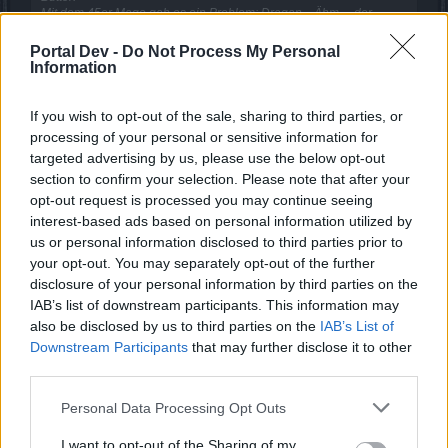
Mit dem 45er Mage gab es ein Problem: Dragan .. Ähm ... der
Weihnachtsdragan heilt sich auch wenn er mich nicht trifft und
keinen Schaden verursacht um über 70000 Punkte hoch, da kann
Portal Dev -
Do Not Process My Personal
ich Rote reinlegen und mach ned mal so viel Schaden in der Zeit
Information
zwischen den Angriffen, selbst mit Buffs und Buch und Essis mach
ich Maximal 50k (Stehenbleiben und dem Heilungshieb
Click to expand...
ausweichen). Würde das mit meinem Dk auch gerne können^^
If you wish to opt-out of the sale, sharing to third parties, or
nichts treffen (Wenn doch nur 500 Schaden machen) und mich
processing of your personal or sensitive information for
Du bist Mage, du kannst den Mitwintermann legen, wenn
dann um 70k Leben aufheilen
Mortis würde kotzen
targeted advertising by us, please use the below opt-out
du stehen bleibst, ist das deine Schuld. DKs haben da
section to confirm your selection. Please note that after your
eigentlich keine Chance (kp ob Daywaker den legen kann
opt-out request is processed you may continue seeing
... ).
interest-based ads based on personal information utilized by
Ich habe den gelegt ohne Andermant oder Heiltränke zu
us or personal information disclosed to third parties prior to
benutzen und unter einem Stack Rot verbraucht - schneit
dir eine Scheibe davon ab
.
your opt-out. You may separately opt-out of the further
disclosure of your personal information by third parties on the
MfG Feyangol
IAB’s list of downstream participants. This information may
also be disclosed by us to third parties on the
IAB’s List of
25 Dezember 2013
Downstream Participants
that may further disclose it to other
third parties.
daywaker2
Personal Data Processing Opt Outs
Forenfreak
I want to opt-out of the Sharing of my