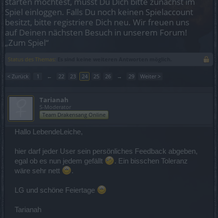
starten möchtest, musst Du Dich bitte zunächst im
Spiel einloggen. Falls Du noch keinen Spielaccount
besitzt, bitte registriere Dich neu. Wir freuen uns
auf Deinen nächsten Besuch in unserem Forum!
„Zum Spiel“
Status des Themas:
Es sind keine weiteren Antworten möglich.
< Zurück
1
←
22
23
24
25
26
→
29
Weiter >
Tarianah
S-Moderator
Team Drakensang Online
Hallo LebendeLeiche,
hier darf jeder User sein persönliches Feedback abgeben,
egal ob es nun jedem gefällt
. Ein bisschen Toleranz
wäre sehr nett
.
LG und schöne Feiertage
Tarianah