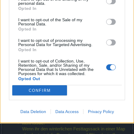
personal data.
Also ich tanke beide locker...Drehst dich ein paar mal..läufst
Opted In
ab und zu heilen. Und gut ist. Dauert etwa 5min. Aber Rot
habe ich genommen , dass gebe ich zu
I want to opt-out of the Sale of my
Personal Data.
25 Dezember 2013
Opted In
I want to opt-out of processing my
Personal Data for Targeted Advertising.
Tarianah
S-Moderator
Opted In
Team Drakensang Online
I want to opt-out of Collection, Use,
Liebe Helden von Dracania,
Retention, Sale, and/or Sharing of my
Personal Data that Is Unrelated with the
Purposes for which it was collected.
bitte beachtet noch einmal die Hinweise zu den "Known
Opted Out
Issues" vom
23.12.2013
:
CONFIRM
"Achtung! Known Issues:
Dampfmechanikus' Talent:
0% item drop wenn das Talent, "goldene Nase" nicht
Data Deletion
Data Access
Privacy Policy
ausgewählt ist.
Item Issue:
Wenn ihr den winterlichen Festtagssack in einer Map