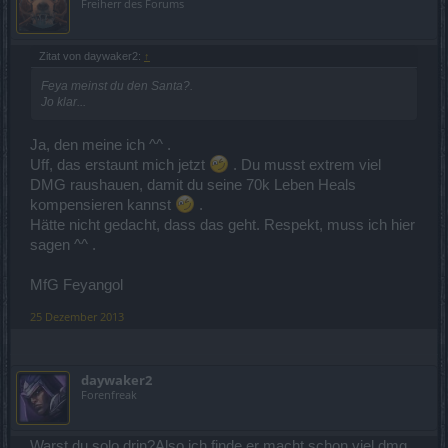
Freiherr des Forums
Zitat von daywaker2:
↑
Feya meinst du den Santa?.
Jo klar...
Ja, den meine ich ^^ .
Uff, das erstaunt mich jetzt
. Du musst extrem viel
DMG raushauen, damit du seine 70k Leben Heals
kompensieren kannst
.
Hätte nicht gedacht, dass das geht. Respekt, muss ich hier
sagen ^^ .
MfG Feyangol
25 Dezember 2013
daywaker2
Forenfreak
Warst du solo drin?Also ich finde er macht schon viel dmg.