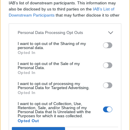
IAB’s list of downstream participants. This information may
also be disclosed by us to third parties on the
IAB’s List of
Lynise
Downstream Participants
that may further disclose it to other
Moderator
third parties.
Team Drakensang Online
Personal Data Processing Opt Outs
Hallo
*Frosch*,
I want to opt-out of the Sharing of my
nein, es liegt nicht an deinem PC, dass der Countdown
personal data.
nicht startet. Dieser wurde leider lt. aktuelle Mitteilung um
Opted In
ca. 30 Minuten nach hinten verschoben, also muss jeden
moment los gehen
.
I want to opt-out of the Sale of my
Personal Data.
Opted In
Hat aber dann auch den positiven Nebeneffekt, dass ihr
noch weniger Neumondevent verpasst
.
I want to opt-out of processing my
Personal Data for Targeted Advertising.
LG
Opted In
Lynise
I want to opt-out of Collection, Use,
15 Oktober 2015
Retention, Sale, and/or Sharing of my
Personal Data that Is Unrelated with the
Purposes for which it was collected.
Opted Out
Shadowplay_DS
Admiral des Forums