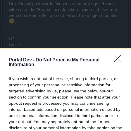
Dein Doppelpost wurde übrigens zusammengeschoben -
bitte nutze die "Bearbeitungsfunktion" beim nächsten mal,
wenn du deinem Beitrag noch etwas hinzufügen möchtest
.
LG
Lynise
Zuletzt bearbeitet:
17 Oktober 2015
15 Oktober 2015
Portal Dev -
Do Not Process My Personal
Information
Waldschaum
gefällt dies.
If you wish to opt-out of the sale, sharing to third parties, or
processing of your personal or sensitive information for
*Frosch*
targeted advertising by us, please use the below opt-out
Lebende Forenlegende
section to confirm your selection. Please note that after your
opt-out request is processed you may continue seeing
Hat sich ja sowieso erledigt - zumindest bei mir startet der
interest-based ads based on personal information utilized by
Countdown nicht.
us or personal information disclosed to third parties prior to
(liegt aber vermutlich an meinem Rechner)
your opt-out. You may separately opt-out of the further
15 Oktober 2015
disclosure of your personal information by third parties on the