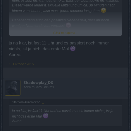
nein, es liegt nicht an deinem PC, dass der Countdown nicht startet.
Dieser wurde leider lt. aktuelle Mitteilung um ca. 30 Minuten nach
hinten verschoben, also muss jeden moment los gehen
.
Hat aber dann auch den positiven Nebeneffekt, dass ihr noch
weniger Neumondevent verpasst
.
Click to expand...
LG
Lynise
ja na klar, ist fast 11 Uhr und es passiert noch immer
nichts, ist ja nicht das erste Mal
Aureo.
15 Oktober 2015
Shadowplay_DS
Admiral des Forums
Zitat von Aureoleena:
↑
ja na klar, ist fast 11 Uhr und es passiert noch immer nichts, ist ja
nicht das erste Mal
Aureo.