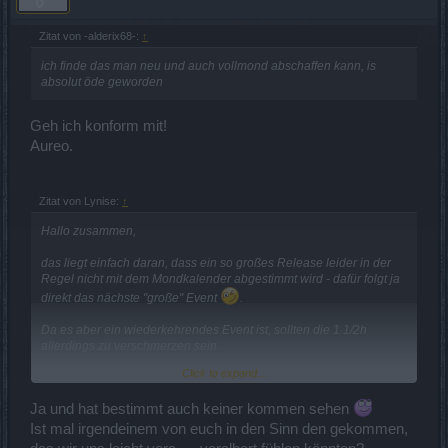
Zitat von -alderix68-:
↑
ich finde das man neu und auch vollmond abschaffen kann, is
absolut öde geworden
Geh ich konform mit!
Aureo.
Zitat von Lynise:
↑
Hallo zusammen,
das liegt einfach daran, dass ein so großes Release leider in der
Regel nicht mit dem Mondkalender abgestimmt wird - dafür folgt ja
direkt das nächste "große" Event
.
Da es aber ein wiederkehrendes Event ist, sollten die 1 1/2h
allerdings zu verschmerzen sein.
Click to expand...
Vielen Dank für Euer Verständnis!
Ja und hat bestimmt auch keiner kommen sehen
Viele Grüße,
Ist mal irgendeinem von euch in den Sinn den gekommen,
Lynise