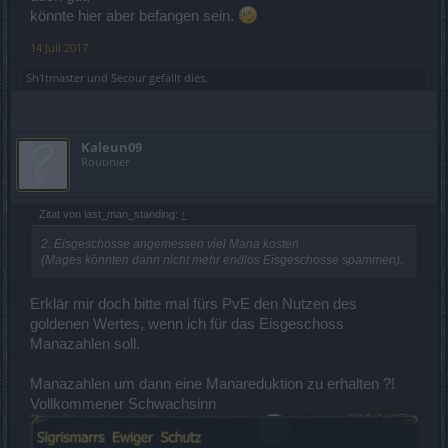
3fache hitbox haben? Oder mit eisgeschoss das man sinlos durch
könnte hier aber befangen sein.
die gegend ballert. Und wenn das q8 set beim mage schon nicht
eingeschränkt wird kann man doch sicher ein set für waldis
14 Juli 2017
machen wo man auch 3 jagtpfeile zur zeit schießt oder?
Sh1tmaster
und
Secour
gefällt dies.
Kaleun09
Routinier
Zitat von last_man_standing:
↑
2. Eisgeschosse angemessen viel Mana kosten
(Mages könnten dann nicht mehr endlos Eisgeschosse spammen).
Erklär mir doch bitte mal fürs PvE den Nutzen des
goldenen Wertes, wenn ich für das Eisgeschoss
Manazahlen soll.
Manazahlen um dann eine Manareduktion zu erhalten ?!
Vollkommener Schwachsinn