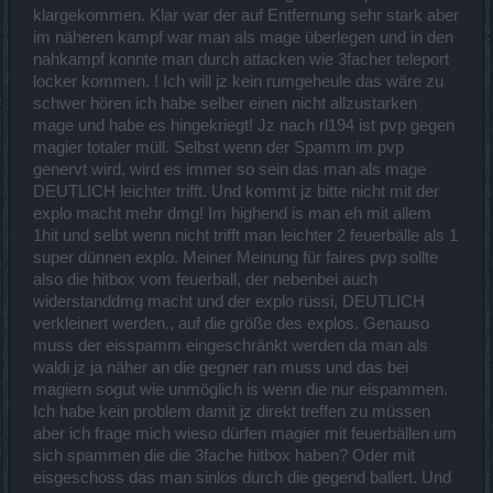
klargekommen. Klar war der auf Entfernung sehr stark aber
im näheren kampf war man als mage überlegen und in den
nahkampf konnte man durch attacken wie 3facher teleport
locker kommen. ! Ich will jz kein rumgeheule das wäre zu
schwer hören ich habe selber einen nicht allzustarken
mage und habe es hingekriegt! Jz nach rl194 ist pvp gegen
magier totaler müll. Selbst wenn der Spamm im pvp
genervt wird, wird es immer so sein das man als mage
DEUTLICH leichter trifft. Und kommt jz bitte nicht mit der
explo macht mehr dmg! Im highend is man eh mit allem
1hit und selbt wenn nicht trifft man leichter 2 feuerbälle als 1
super dünnen explo. Meiner Meinung für faires pvp sollte
also die hitbox vom feuerball, der nebenbei auch
widerstanddmg macht und der explo rüssi, DEUTLICH
verkleinert werden., auf die größe des explos. Genauso
muss der eisspamm eingeschränkt werden da man als
waldi jz ja näher an die gegner ran muss und das bei
magiern sogut wie unmöglich is wenn die nur eispammen.
Ich habe kein problem damit jz direkt treffen zu müssen
aber ich frage mich wieso dürfen magier mit feuerbällen um
sich spammen die die 3fache hitbox haben? Oder mit
eisgeschoss das man sinlos durch die gegend ballert. Und