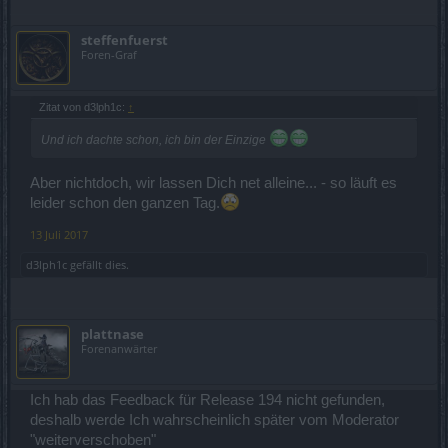
steffenfuerst
Foren-Graf
Zitat von d3lph1c:
↑
Und ich dachte schon, ich bin der Einzige
Aber nichtdoch, wir lassen Dich net alleine... - so läuft es
leider schon den ganzen Tag.
13 Juli 2017
d3lph1c
gefällt dies.
plattnase
Forenanwärter
Ich hab das Feedback für Release 194 nicht gefunden,
deshalb werde Ich wahrscheinlich später vom Moderator
"weiterverschoben"