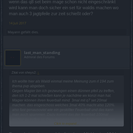
wenn das q8 set beim mage schon nicht eingeschränkt
wird kann man doch sicher ein set für waldis machen wo
man auch 3 jagtpfeile zur zeit schießt oder?
14 Juli 2017
Mayann
gefällt dies.
last_man_standing
Admiral des Forums
Zitat von sheys2:
↑
Ich wollte hier als Waldi einmal meine Meinung zum rl 194 zum
thema pvp abgeben.
Gegen Magier bin ich gezwungen einen dünnen pfeil zu treffen,
den ich 1-2 mal schießen kann je nachdme wv konzi man hat.
Magier können ihren feuerball mind. 3mal mit q7 set 20mal
machen. das eisgeschoss welches 3mal 40% macht also 120%.
also fast genausoviel wie ein geskillter Feuerball und das kann
man auch spammen. Dazu kommt das der feuerball 100mal
leichter zu treffen ist. Dazu kommen stuns wie frostwind die man
Click to expand...
garnicht verfehlen kann. Dann mit hohem speed wird man vom
feuer oder eis spammenden mage auch getroffen wenn man sich