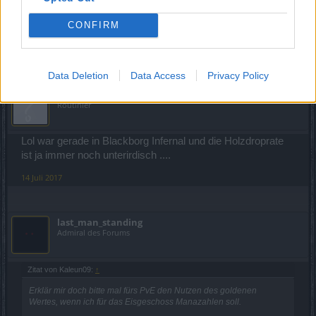
immer noch die Materieteilchen obwohl ich die abgegeben
CONFIRM
habe ????????
14 Juli 2017
Data Deletion
Data Access
Privacy Policy
Kaleun09
Routinier
Lol war gerade in Blackborg Infernal und die Holzdroprate
ist ja immer noch unterirdisch ....
14 Juli 2017
last_man_standing
Admiral des Forums
Zitat von Kaleun09:
↑
Erklär mir doch bitte mal fürs PvE den Nutzen des goldenen
Wertes, wenn ich für das Eisgeschoss Manazahlen soll.