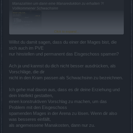
Manazahlen um dann eine Manareduktion zu erhalten ?!
Vollkommener Schwachsinn
Click to expand...
Willst du damit sagen, dass du einer der Mages bist, die
sich auch im PVE
nur hinstellen und permanent das Eisgeschoss spamen?
Ach ja und kannst du dich nicht besser ausdrücken, als
Das Vollstreckerset wurde nicht überarbeitet. Trotzdem war jemand
Vorschläge, die dir
zu fleißig und hat den Tooltip mit dem Veredlern rein gebaut.
nicht in den Kram passen als Schwachsinn zu bezeichnen.
Funktioniert natürlich nicht ^^
Ich gehe mal davon aus, dass es dir deine Erziehung und
dein Intellekt gestatten,
einen konstruktiven Vorschlag zu machen, um das
Problem mit den Eisgeschoss
spamenden Mages in der Arena zu lösen. Wenn dir also
was besseres einfällt,
als angemessene Manakosten, dann nur zu.