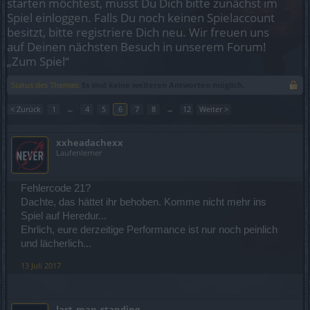
starten möchtest, musst Du Dich bitte zunächst im
Spiel einloggen. Falls Du noch keinen Spielaccount
besitzt, bitte registriere Dich neu. Wir freuen uns
auf Deinen nächsten Besuch in unserem Forum!
„Zum Spiel“
Status des Themas:
Es sind keine weiteren Antworten möglich.
< Zurück
1
←
4
5
6
7
8
→
12
Weiter >
xxheadachexx
Laufenlerner
Fehlercode 21?
Dachte, das hättet ihr behoben. Komme nicht mehr ins
Spiel auf Heredur...
Ehrlich, eure derzeitige Performance ist nur noch peinlich
und lächerlich...
13 Juli 2017
last_man_standing