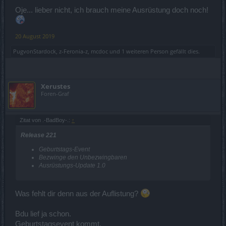
Oje... lieber nicht, ich brauch meine Ausrüstung doch noch!
20 August 2019
PugvonStardock
,
z-Feronia-z
,
mcdoc
und
1 weiteren Person
gefällt dies.
Xerustes
Foren-Graf
Zitat von .-BadBoy-.:
↑
Release 221
Geburtstags-Event
Bezwinge den Unbezwingbaren
Ausrüstungs-Update 1.0
Was fehlt dir denn aus der Auflistung?
Bdu lief ja schon.
Geburtstagsevent kommt.