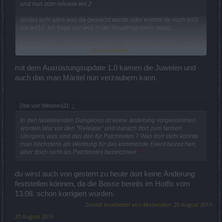
und nun zum release teil 2.
ist das echt alles was da gemacht wurde oder kommt da noch teil3
bis teil10. Ich frage nur weil in der Roadmap mehr stand....
https://board-de.drakensang.com/threads/roadmap-releases-219-
Click to expand...
bis-223-und-folgende.72191/
Release 221
mit dem Ausrüstungsupdate 1.0 kamen die Juwelen und
auch das man Mäntel nun verzaubern kann.
Geburtstags-Event
Bezwinge den Unbezwingbaren
Ausrüstungs-Update 1.0
Zitat von Winston111:
↑
In den skalierenden Dungeons ist keine änderung vorgenommen
worden.War vor den "Release" und danach dort zum farmen.
Übrigens was sind das den für Patchnotes ? Was dort steht könnte
man höchstens als Werbung für das kommende Event bezeichen,
aber doch nicht als Patchnotes bezeichnen.
***
du wirst auch von gestern zu heute dort keine Änderung
feststellen können, da die Bosse bereits im Hotfix vom
13.08. schon korrigiert wurden.
Zuletzt bearbeitet von Moderator:
20 August 2019
20 August 2019