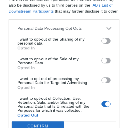
also be disclosed by us to third parties on the
IAB’s List of
Das trifft so nicht zu. In der Ankündigung heißt es...
Downstream Participants
that may further disclose it to other
third parties.
Zitat von Myantha:
↑
Das die Bosse der skalierenden Dungeons schwieriger wurden war nicht
Personal Data Processing Opt Outs
beabsichtigt und wir werden dies mit der nächsten Version, spätestens mit
Release 221 [Teil 2] korrigieren.
I want to opt-out of the Sharing of my
personal data.
Wie dir einige Spieler bereits erläuterten sind die Bosse in den
Opted In
skalierenden Dungeons nicht mit denen aus Events oder den
I want to opt-out of the Sale of my
Zwischenwelten gleichzusetzen.
Personal Data.
Opted In
Viele Grüße,
katbac
I want to opt-out of processing my
Personal Data for Targeted Advertising.
Opted In
20 August 2019
I want to opt-out of Collection, Use,
Retention, Sale, and/or Sharing of my
Personal Data that Is Unrelated with the
Purposes for which it was collected.
Winston111
Opted Out
Nachwuchs-Autor
CONFIRM