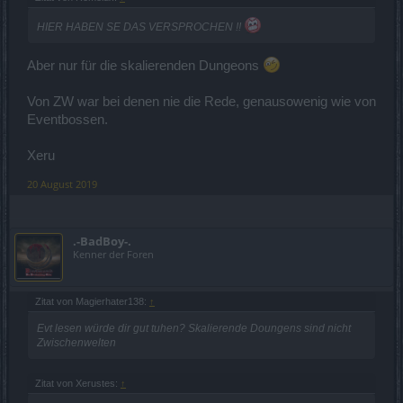
HIER HABEN SE DAS VERSPROCHEN !!
Aber nur für die skalierenden Dungeons
Von ZW war bei denen nie die Rede, genausowenig wie von
Eventbossen.
Xeru
20 August 2019
.-BadBoy-.
Kenner der Foren
Zitat von Magierhater138:
↑
Evt lesen würde dir gut tuhen? Skalierende Doungens sind nicht
Zwischenwelten
Zitat von Xerustes:
↑