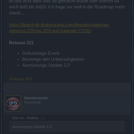
ist das echt alles was da gemacht wurde oder kommt da
noch teil3 bis teil10. Ich frage nur weil in der Roadmap mehr
stand....
https://board-de.drakensang.com/threads/roadmap-
releases-219-bis-223-und-folgende.72191/
Release 221
Geburtstags-Event
Bezwinge den Unbezwingbaren
Ausrüstungs-Update 1.0
20 August 2019
Konstructor
Forenfreak
Zitat von .-BadBoy-.:
↑
Ausrüstungs-Update 1.0