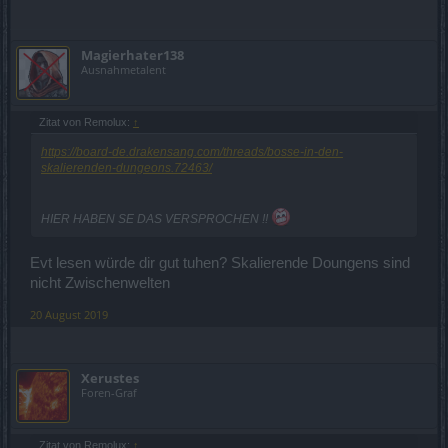
Magierhater138
Ausnahmetalent
Zitat von Remolux:
↑
https://board-de.drakensang.com/threads/bosse-in-den-
skalierenden-dungeons.72463/
HIER HABEN SE DAS VERSPROCHEN !!
Evt lesen würde dir gut tuhen? Skalierende Doungens sind
nicht Zwischenwelten
20 August 2019
Xerustes
Foren-Graf
Zitat von Remolux:
↑