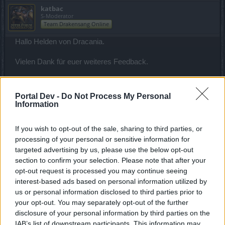
katbac
S-Moderator
Team Drakensang Online
Hallo Helden von Dracania.
Vielen Dank für euer weiteres Feedback.
Um direkt zur drängendsten Frage zu kommen:
Portal Dev -
Do Not Process My Personal
Zitat von .-BadBoy-.:
↑
Information
und haben sie es gemacht oder nicht.
If you wish to opt-out of the sale, sharing to third parties, or
Sie haben. Die Bosse in den skalierenden Dungeons sind
processing of your personal or sensitive information for
wieder einfacher zu besiegen.
targeted advertising by us, please use the below opt-out
section to confirm your selection. Please note that after your
@
Remolux
opt-out request is processed you may continue seeing
interest-based ads based on personal information utilized by
Zitat von Remolux:
↑
us or personal information disclosed to third parties prior to
Macht die ZW-Bosse mal wieder schlagbar Ihr habt es versprochen
your opt-out. You may separately opt-out of the further
mit dem Teil 2 wird das wieder korrigiert nur steht nix davon in der
disclosure of your personal information by third parties on the
Ankündigung !!
IAB’s list of downstream participants. This information may