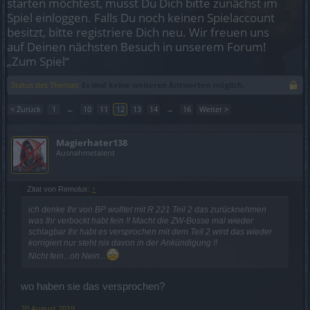
starten möchtest, musst Du Dich bitte zunächst im
Spiel einloggen. Falls Du noch keinen Spielaccount
besitzt, bitte registriere Dich neu. Wir freuen uns
auf Deinen nächsten Besuch in unserem Forum!
„Zum Spiel“
Status des Themas:
Es sind keine weiteren Antworten möglich.
< Zurück
1
←
10
11
12
13
14
→
16
Weiter >
Magierhater138
Ausnahmetalent
Zitat von Remolux:
↑
ich denke Ihr von BP wolltet mit R 221 Teil 2 das zurücknehmen
was Ihr verbockt habt fein !! Macht die ZW-Bosse mal wieder
schlagbar Ihr habt es versprochen mit dem Teil 2 wird das wieder
korrigiert nur steht nix davon in der Ankündigung !!
Nicht fein...oh Nein...
wo haben sie das versprochen?
20 August 2019