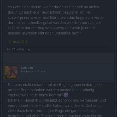
es geht nicht darum wo ihr drann seit ihr seit an vieles
Wir wurden darüber informiert, das ein Skript lief..um zu sehen..ob
es diesmal funktioniert hat..die Frage.
drann tut auch euer möglichstet bezweifel ich net
Nun ist relevant..ob jemand etwas gutgeschrieben bekommen hat.
ich will ja nur wieder mal klar stelen das bugs zum vorteil
Wir sprechen hier nicht von 10 Spielern.. da sind schon einige
der spieler schneller gefixt werden wie die zum nachteil
Nullen mehr dran....
is ja nicht nur der bug vom zwerg der wahr ja nur als
Deswegen wollen wir das mit euch so schnell wie möglich..und so
unbürokratisch wie möglich über die Bühne bringen und leiten das
beispiel gewesen gibt noch unzählige mehr
gleich aus dem Forum weiter....damit so schnell wie möglich eine
15 Januar 2015
neue Lösung gesucht wird.
Fly-37
gefällt dies.
Mein Lieber Paul.. vielleicht solltest du dich dann mal öfter im
suuum
Zwergenbereich tummeln.. um zu sehen.. das wir da an einigen
Nachwuchs-Autor
Sachen dran sind.
Also erst lesen.... dann dagegen hauen.. nur so als Tip am Rande.
Kann es nicht einfach mal ein Bugfix geben in dem jede
LG
menge Bugs behoben werden anstatt dass ständig
Salsania
irgendetwas neue hinzu kommt?
Ich mein Kingshill wurde jetzt schon x mal verbessert und
verschönert neue Händler haben wir in letzter Zeit auch
viele dazu bekommen aber Bugs die ganz eindeutig
bestehen und viele Spieler stören brauchen ewig bis sie