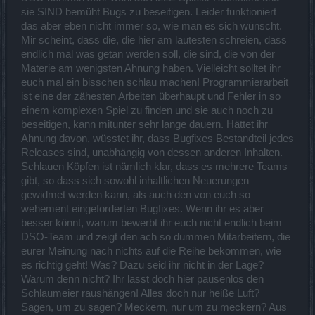
sie SIND bemüht Bugs zu beseitigen. Leider funktioniert
das aber eben nicht immer so, wie man es sich wünscht.
Mir scheint, dass die, die hier am lautesten schreien, dass
endlich mal was getan werden soll, die sind, die von der
Materie am wenigsten Ahnung haben. Vielleicht solltet ihr
euch mal ein bisschen schlau machen! Programmierarbeit
ist eine der zähesten Arbeiten überhaupt und Fehler in so
einem komplexen Spiel zu finden und sie auch noch zu
beseitigen, kann mitunter sehr lange dauern. Hättet ihr
Ahnung davon, wüsstet ihr, dass Bugfixes Bestandteil jedes
Releases sind, unabhängig von dessen anderen Inhalten.
Schlauen Köpfen ist nämlich klar, dass es mehrere Teams
gibt, so dass sich sowohl inhaltlichen Neuerungen
gewidmet werden kann, als auch den von euch so
wehement eingeforderten Bugfixes. Wenn ihr es aber
besser könnt, warum bewerbt ihr euch nicht endlich beim
DSO-Team und zeigt den ach so dummen Mitarbeitern, die
eurer Meinung nach nichts auf die Reihe bekommen, wie
es richtig geht! Was? Dazu seid ihr nicht in der Lage?
Warum denn nicht? Ihr lasst doch hier pausenlos den
Schlaumeier raushängen! Alles doch nur heiße Luft?
Sagen, um zu sagen? Meckern, nur um zu meckern? Aus