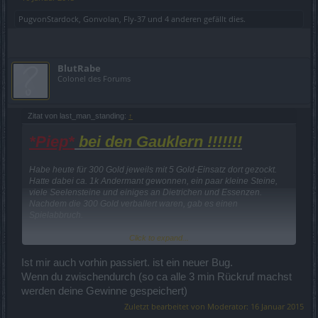
PugvonStardock
,
Gonvolan
,
Fly-37
und
4 anderen
gefällt dies.
BlutRabe
Colonel des Forums
Zitat von last_man_standing:
↑
*Piep*
bei den Gauklern !!!!!!!
Habe heute für 300 Gold jeweils mit 5 Gold-Einsatz dort gezockt.
Hatte dabei ca. 1k Andermant gewonnen, ein paar kleine Steine,
viele Seelensteine und einiges an Dietrichen und Essenzen.
Nachdem die 300 Gold verballert waren, gab es einen
Spielabbruch.
Ich musste mich neu einloggen und danach waren die 300 Gold
Click to expand...
wieder
auf meinem Konto, allerdings alle Gewinne weck.
Ist mir auch vorhin passiert. ist ein neuer Bug.
Wenn du zwischendurch (so ca alle 3 min Rückruf machst
O.k. hab ich eben nochmal für die 300 Gold gezockt.
werden deine Gewinne gespeichert)
Dieses mal waren es ca. 800 Andermants, einges an kleinen
Steinen,
Zuletzt bearbeitet von Moderator:
16 Januar 2015
viele Dietriche, Essenzen und ein "Goldenes Kleeblatt".