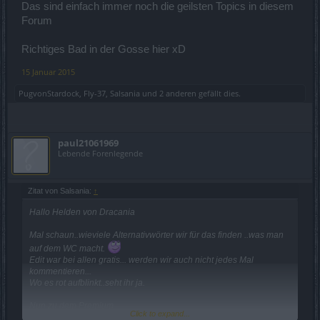
Das sind einfach immer noch die geilsten Topics in diesem
Forum
Richtiges Bad in der Gosse hier xD
15 Januar 2015
PugvonStardock
,
Fly-37
,
Salsania
und
2 anderen
gefällt dies.
paul21061969
Lebende Forenlegende
Zitat von Salsania:
↑
Hallo Helden von Dracania
Mal schaun..wieviele Alternativwörter wir für das finden ..was man
auf dem WC macht.
Edit war bei allen gratis... werden wir auch nicht jedes Mal
kommentieren...
Wo es rot aufblinkt..seht ihr ja.
Nun zu dem Premium...
Click to expand...