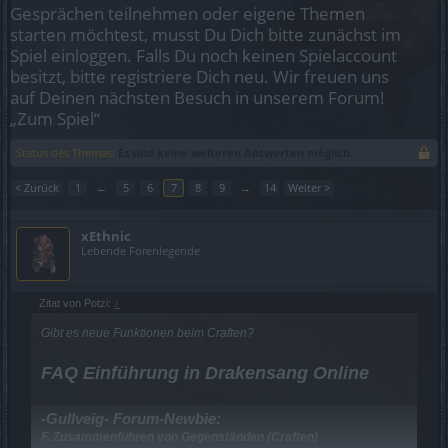
Gesprächen teilnehmen oder eigene Themen
starten möchtest, musst Du Dich bitte zunächst im
Spiel einloggen. Falls Du noch keinen Spielaccount
besitzt, bitte registriere Dich neu. Wir freuen uns
auf Deinen nächsten Besuch in unserem Forum!
„Zum Spiel“
Status des Themas:
Es sind keine weiteren Antworten möglich.
< Zurück
1
←
5
6
7
8
9
→
14
Weiter >
xEthnic
Lebende Forenlegende
Zitat von Potzi:
↑
Gibt es neue Funktionen beim Craften?
FAQ Einführung in Drakensang Online
-Gullveig-
Forum-Newbie
:
F. Zusammenführen von Gegenständen (Craften)