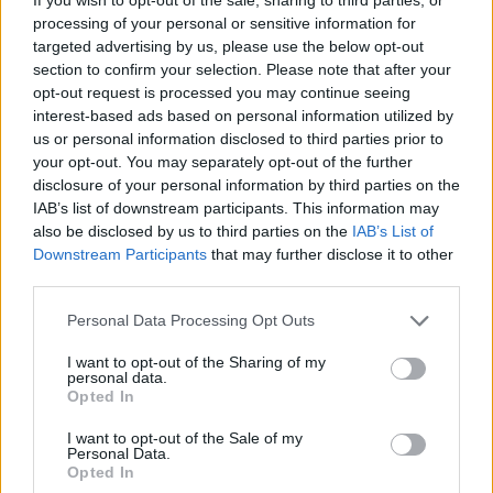
Negativänderungen für den DK. Damit nicht gleich wieder ein
processing of your personal or sensitive information for
riesiges Geschrei kommt, wir armen armen DK´s jammern ja wohl
nur, ich spiele alle Klassen und kann mir daher sicher schon ein
targeted advertising by us, please use the below opt-out
Urteil bilden. Finde diese Entwicklung nur eher traurig. Mal
section to confirm your selection. Please note that after your
abgesehen davon ist es mir wurscht ob mein DK im Stadtgebiet mit
opt-out request is processed you may continue seeing
dem Allerwertesten hin und her schaukelt.
interest-based ads based on personal information utilized by
us or personal information disclosed to third parties prior to
your opt-out. You may separately opt-out of the further
So seh ich das auch es wird immer schlimmer !
disclosure of your personal information by third parties on the
15 Januar 2015
IAB’s list of downstream participants. This information may
also be disclosed by us to third parties on the
IAB’s List of
Fly-37
gefällt dies.
Downstream Participants
that may further disclose it to other
third parties.
ente1985
Personal Data Processing Opt Outs
Forenaufseher
I want to opt-out of the Sharing of my
personal data.
Wat sind das denn für seltsame Plopp geräusche die mein
Opted In
Bogen nun macht?
I want to opt-out of the Sale of my
16 Januar 2015
Personal Data.
Opted In
Fly-37
gefällt dies.