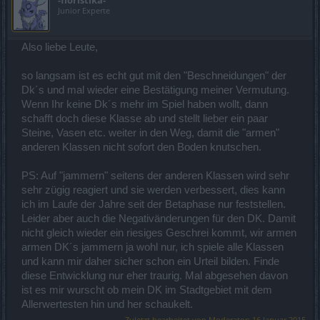
-floristika-
Junior Experte
Also liebe Leute,
so langsam ist es echt gut mit den "Beschneidungen" der
Dk´s und mal wieder eine Bestätigung meiner Vermutung.
Wenn Ihr keine Dk´s mehr im Spiel haben wollt, dann
schafft doch diese Klasse ab und stellt lieber ein paar
Steine, Vasen etc. weiter in den Weg, damit die "armen"
anderen Klassen nicht sofort den Boden knutschen.
PS: Auf "jammern" seitens der anderen Klassen wird sehr
sehr zügig reagiert und sie werden verbessert, dies kann
ich im Laufe der Jahre seit der Betaphase nur feststellen.
Leider aber auch die Negativänderungen für den DK. Damit
nicht gleich wieder ein riesiges Geschrei kommt, wir armen
armen DK´s jammern ja wohl nur, ich spiele alle Klassen
und kann mir daher sicher schon ein Urteil bilden. Finde
diese Entwicklung nur eher traurig. Mal abgesehen davon
ist es mir wurscht ob mein DK im Stadtgebiet mit dem
Allerwertesten hin und her schaukelt.
Zuletzt bearbeitet von Moderator:
16 Januar 2015