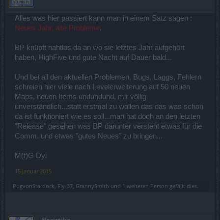
Alles was hier passiert kann man in einem Satz sagen :
Neues Jahr, alte Probleme
.
BP knüpft nahtlos da an wo sie letztes Jahr aufgehört
haben, HighFive und gute Nacht auf Dauer bald...
Und bei all den aktuellen Problemen, Bugs, Laggs, Fehlern
schreien hier viele nach Levelerweiterung auf 50 neuen
Maps, neuen Items undundund, mir völlig
unverständlich...statt erstmal zu wollen das das was schon
da ist funktioniert wie es soll...man hat doch an den letzten
"Release" gesehen was BP darunter versteht etwas für die
Comm. und etwas "gutes Neues" zu bringen...
M(f)G Dyl
15 Januar 2015
PugvonStardock
,
Fly-37
,
GrannySmith
und
1 weiteren Person
gefällt dies.