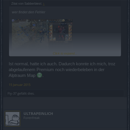
Zitat von Sabberbiest:
↑
wer findet den Fehler
Click to expand...
Ist normal, hatte ich auch. Dadurch konnte ich mich, troz
abgelaufenem Premium noch wiederbeleben in der
Grüße Sabberbiest
Alptraum Map
.
15 Januar 2015
Fly-37
gefällt dies.
ULTRAPEINLICH
Forenfreak