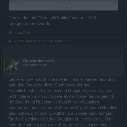
.... "Wenn der Gegenstand im entsprechenden Level
nicht im Spiel vorhanden ist und man einen
Click to expand...
Gegenstand mit niedrigerem Level als der
Das ist das alte "Low Lvl Crafting" was mit r139
Durchschnittswert erhält, bekommt dieser eine
rausgenommen wurde
bessere Verzauberung."
15 Januar 2015
Nun entstehen Gegenstände des Durchschnittswertes. Abgerundet
auf ganze Zahl. z.B. Zier 31,75 wird zu 31 und nicht zu einer 24er
Fly-37
,
Potzi
und
Barrettbarrage
gefällt dies.
Zier.
Wurde das schon bei dem letztem Update geändert?
Ist das neu und so gewollt?
Fluxcondensator
Gruß Potzi
Ausnahmetalent
Leute von BP macht bitte diesen Händler wieder raus und
gebt den Gauglern diese Sachen die der hat.
Eigentlich habe ich gern bei den Gauglern gezockt, aber
jetzt fühle ich mich doch sehr an der Nase herum geführt,
die Speed und Rüssisteine habt Ihr den Gauglern
genommen und zu dem "Ach-so-wichtigen" neuen Händler
geschoben, gleichzeitig wollt Ihr die Spieler dazu bringen,
für die Gleeblätter bei den Gauglern zu investieren... Hier
stimmt eindeutig etwas nicht, warum soll ich jetzt etwas