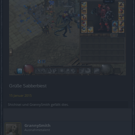
Grüße Sabberbiest
15 Januar 2015
Shichisei
und
GrannySmith
gefällt dies.
GrannySmith
Ausnahmetalent