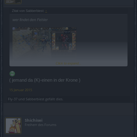
Zitat von Sabberbiest:
↑
wer findet den Fehler
Click to expand...
( jemand da (K)-einen in der Krone )
Grüße Sabberbiest
15 Januar 2015
Fly-37
und
Sabberbiest
gefällt dies.
Shichisei
Freiherr des Forums