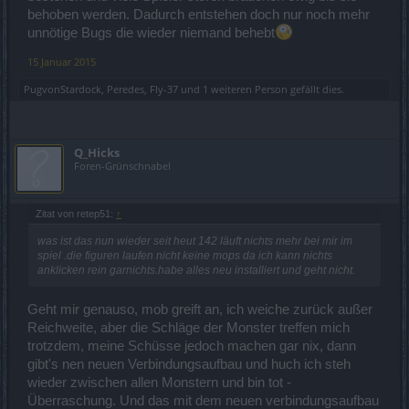
behoben werden. Dadurch entstehen doch nur noch mehr
unnötige Bugs die wieder niemand behebt
15 Januar 2015
PugvonStardock
,
Peredes
,
Fly-37
und
1 weiteren Person
gefällt dies.
Q_Hicks
Foren-Grünschnabel
Zitat von retep51:
↑
was ist das nun wieder seit heut 142 läuft nichts mehr bei mir im
spiel .die figuren laufen nicht keine mops da ich kann nichts
anklicken rein garnichts.habe alles neu installiert und geht nicht.
Geht mir genauso, mob greift an, ich weiche zurück außer
Reichweite, aber die Schläge der Monster treffen mich
trotzdem, meine Schüsse jedoch machen gar nix, dann
gibt's nen neuen Verbindungsaufbau und huch ich steh
wieder zwischen allen Monstern und bin tot -
Überraschung. Und das mit dem neuen verbindungsaufbau