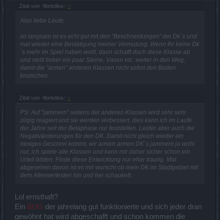
Zitat von -floristika-:
↑
Also liebe Leute,
so langsam ist es echt gut mit den "Beschneidungen" der Dk´s und
mal wieder eine Bestätigung meiner Vermutung. Wenn Ihr keine Dk
´s mehr im Spiel haben wollt, dann schafft doch diese Klasse ab
und stellt lieber ein paar Steine, Vasen etc. weiter in den Weg,
damit die "armen" anderen Klassen nicht sofort den Boden
knutschen.
Zitat von -floristika-:
↑
PS: Auf "jammern" seitens der anderen Klassen wird sehr sehr
zügig reagiert und sie werden verbessert, dies kann ich im Laufe
der Jahre seit der Betaphase nur feststellen. Leider aber auch die
Negativänderungen für den DK. Damit nicht gleich wieder ein
riesiges Geschrei kommt, wir armen armen DK´s jammern ja wohl
nur, ich spiele alle Klassen und kann mir daher sicher schon ein
Urteil bilden. Finde diese Entwicklung nur eher traurig. Mal
abgesehen davon ist es mir wurscht ob mein DK im Stadtgebiet mit
dem Allerwertesten hin und her schaukelt.
Lol ernsthaft?
Ein
BUG
der jahrelang gut funktionierte und sich jeder dran
gewöhnt hat wird abgeschafft und schon kommen die