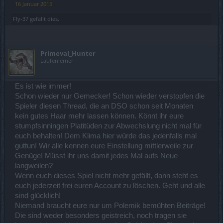
16 Januar 2015
Hatte mich schon gefreut und wollte zurück ins Wassergrab reisen.
Fly-37
gefällt dies.
Wieder Spielabbruch und nach erneutem einloggen war das Gold
wieder gut geschrieben aber das Kleeblatt (über das ich mich
schon
gefreut hatte) und alle anderen Gewinne waren wieder weck.
Primeval_Hunter
Laufenlerner
Total geärgert aber ich hatte ja die 300 Gold zurück, also nochmal
gezockt.
Es ist wie immer!
*Piep*
Dieses mal nur
gewonnen.
*Piep*
Schon wieder nur Gemecker! Schon wieder verstopfen die
Spieler diesen Thread, die an DSO schon seit Monaten
Nicht genug damit, dass ich seit über 6 Monaten absolut nichts
kein gutes Haar mehr lassen können. Könnt ihr eure
wirklich
stumpfsinningen Platitüden zur Abwechslung nicht mal für
brauchbares bekommen habe und die Events nur noch langweilig
sind.
euch behalten! Dem Klima hier würde das jedenfalls mal
guttun! Wir alle kennen eure Einstellung mittlerweile zur
Nun gibt es mal einen winzigen Lichtblick und dann wird man von
Genüge! Müsst ihr uns damit jedes Mal aufs Neue
dem
langweilen?
*Piep*
programm auch noch
*piep*
.
Wenn euch dieses Spiel nicht mehr gefällt, dann steht es
*Pieppieppiep*
euch jederzeit frei euren Account zu löschen. Geht und alle
sind glücklich!
BP: Ihr versaut einem alles hier!!!!!!!!!!!!!!
Niemand braucht eure nur um Polemik bemühten Beiträge!
Die sind weder besonders geistreich, noch tragen sie