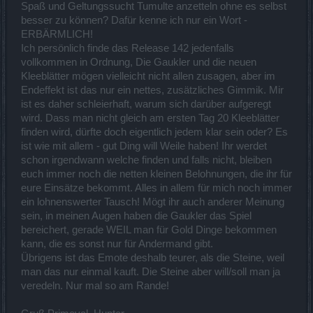
Spaß und Geltungssucht Tumulte anzetteln ohne es selbst
besser zu können? Dafür kenne ich nur ein Wort -
ERBÄRMLICH!
Ich persönlich finde das Release 142 jedenfalls
vollkommen in Ordnung, Die Gaukler und die neuen
Kleeblätter mögen vielleicht nicht allen zusagen, aber im
Endeffekt ist das nur ein nettes, zusätzliches Gimmik. Mir
ist es daher schleierhaft, warum sich darüber aufgeregt
wird. Dass man nicht gleich am ersten Tag 20 Kleeblätter
finden wird, dürfte doch eigentlich jedem klar sein oder? Es
ist wie mit allem - gut Ding will Weile haben! Ihr werdet
schon irgendwann welche finden und falls nicht, bleiben
euch immer noch die netten kleinen Belohnungen, die ihr für
eure Einsätze bekommt. Alles in allem für mich noch immer
ein lohnenswerter Tausch! Mögt ihr auch anderer Meinung
sein, in meinen Augen haben die Gaukler das Spiel
bereichert, gerade WEIL man für Gold Dinge bekommen
kann, die es sonst nur für Andermand gibt.
Übrigens ist das Emote deshalb teurer, als die Steine, weil
man das nur einmal kauft. Die Steine aber will/soll man ja
veredeln. Nur mal so am Rande!