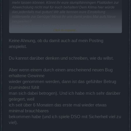
mehr lassen können. Könnt ihr eure stumpfsinningen Platitüden zur
Abwechslung nicht mal für euch behalten! Dem Klima hier würde
das jedenfalls mal guttun! Wir alle kennen eure Einstellung
mittlerweile zur Genüge! Müsst ihr uns damit jedes Mal aufs Neue
langweilen?
Wenn euch dieses Spiel nicht mehr gefällt, dann steht es euch
Click to expand...
jederzeit frei euren Account zu löschen. Geht und alle sind
glücklich!
Niemand braucht eure nur um Polemik bemühten Beiträge! Die
Keine Ahnung, ob du damit auch auf mein Posting
sind weder besonders geistreich, noch tragen sie konstruktiv zur
anspielst.
Verbesserung des Spieles bei. Sie wurden von euch einzig und
allein geschrieben, um andere Spieler aufzuwiegeln.
Du kannst darüber denken und schreiben, wie du willst.
Ich bin in vielen Spieleforen unterwegs, aber in keinem Anderen
herrscht eine so aggressive Grundstimmung, wie hier. Das liegt
nicht etwa daran, dass DSO besonders schlecht wäre - nein! Es
Aber wenn einem durch einen anscheinend neuen Bug
sind Leute wie ihr, die diese unanagenehme Umgebung selbst
erhaltene Gewinne
schaffen. Würdet ihr, wie ihr sagt, andere Games zocken, wüsstet
wieder genommen werden, dann ist das gefühlter Betrug
ihr, dass jeder große Anbieter die gleiche Strategie verfolgt, wie BP.
Wir leben nun mal in einem kapitalistischen Land und da wird
(zumindest fühlt
gewinnorientiert gearbeitet. Wir leben aber auch in einem Land, in
man sich dabei betrogen). Und ich habe mich sehr darüber
dem jeder frei entscheiden kann! Niemand MUSS Geld ausgeben!
geärgert, weil
Man kann DSO problemlos spielen ohne auch nur einen Cent zu
ich seit über 6 Monaten das erste mal wieder etwas
investieren! Ich kenne Spiele, die kann man entweder gar nicht
spielen ohne zu investieren, oder einem erwachsen so erhebliche
minimal brauchbares
Nachteile, dass es keinen Sinn macht ohne Geldeinsatz überhaupt
bekommen habe (und ich spiele DSO mit Sicherheit viel zu
damit anzufangen. Was wollt ihr also? Ich spiele dieses Spiel
viel).
mittlerweile seit mehr als 2 Jahren und in dieser Zeit hat sich
gerade für die Nicht-Premium-Spieler eine ganze Menge getan. Ob