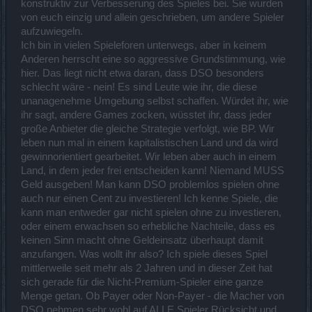
konstruktiv zur Verbesserung des Spieles bei. Sie wurden
von euch einzig und allein geschrieben, um andere Spieler
aufzuwiegeln.
Ich bin in vielen Spieleforen unterwegs, aber in keinem
Anderen herrscht eine so aggressive Grundstimmung, wie
hier. Das liegt nicht etwa daran, dass DSO besonders
schlecht wäre - nein! Es sind Leute wie ihr, die diese
unanagenehme Umgebung selbst schaffen. Würdet ihr, wie
ihr sagt, andere Games zocken, wüsstet ihr, dass jeder
große Anbieter die gleiche Strategie verfolgt, wie BP. Wir
leben nun mal in einem kapitalistischen Land und da wird
gewinnorientiert gearbeitet. Wir leben aber auch in einem
Land, in dem jeder frei entscheiden kann! Niemand MUSS
Geld ausgeben! Man kann DSO problemlos spielen ohne
auch nur einen Cent zu investieren! Ich kenne Spiele, die
kann man entweder gar nicht spielen ohne zu investieren,
oder einem erwachsen so erhebliche Nachteile, dass es
keinen Sinn macht ohne Geldeinsatz überhaupt damit
anzufangen. Was wollt ihr also? Ich spiele dieses Spiel
mittlerweile seit mehr als 2 Jahren und in dieser Zeit hat
sich gerade für die Nicht-Premium-Spieler eine ganze
Menge getan. Ob Payer oder Non-Payer - die Macher von
DSO nehmen sehr wohl auf ALLE Spieler Rücksicht und