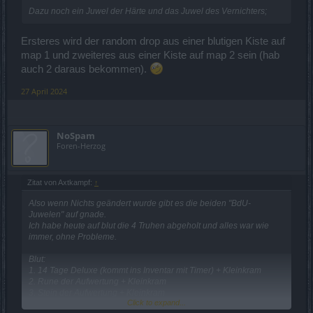
Dazu noch ein Juwel der Härte und das Juwel des Vernichters;
Ersteres wird der random drop aus einer blutigen Kiste auf
map 1 und zweiteres aus einer Kiste auf map 2 sein (hab
auch 2 daraus bekommen).
27 April 2024
NoSpam
Foren-Herzog
Zitat von Axtkampf:
↑
Also wenn Nichts geändert wurde gibt es die beiden "BdU-
Juwelen" auf gnade.
Ich habe heute auf blut die 4 Truhen abgeholt und alles war wie
immer, ohne Probleme.
Blut:
1. 14 Tage Deluxe (kommt ins Inventar mit Timer) + Kleinkram
2. Rune der Aufwertung + Kleinkram
3. Stein der Aufwertung + Kleinkram
Click to expand...
4. Exquisit Imperialer Stein + Kleinkram