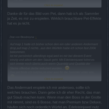
Click to expand...
Danke dir für das Bild vom Pet, dann hab ich als Sammler
ja Zeit, es mir zu erspielen. Wirklich brauchbare Pet-Effekte
hat es ja nicht.
Zitat von Bloodreyna:
↑
Auf map 1 hatte ich bisher schon den ein oder anderen Andermant
drop,auf map 2 nichts...aus den Würfeln habe ich schon fast 200k
bekommen.
Ist mir persönlich allerdings egal,weil es mir bei diesem Event
einzig und allein um den Staub geht. Mit Edelsteinjuwel lohnt es
sich immer noch übelst,auch wenn Quantität und Qualität der
Steine offenbar derbe reduziert wurden...
Das pet finde ich nutzlos,ist eher was für die Sammler unter uns...
Click to expand...
Nachtrag: gerade ist meinem DK genauso wie dem Zwerg das
Das Andermant erspiele ich mir anderswo, sollte ich
weisse Gruppenjuwel aus einer blutigen Kiste auf map 1
welches brauchen. Dann gebe ich dir eher Recht, das man
gedroppt...und dem DK ist ein (für mich nutzloser) Puppenkörper
gut Staub machen kann. Wenn man den Boss in der Grotte
von dem neuen pet aus einer 10er Kiste auf map 2 gedroppt...
mit nimmt, sind es 6 Bosse, hat man Premium bzw Deluxe,
häufen sich noch ordentlich Würfel an. Edelsteinjuwel nutz