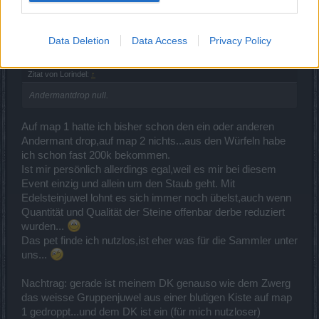
Bloodreyna
Colonel des Forums
Data Deletion
Data Access
Privacy Policy
Zitat von Lorindel:
↑
Andermantdrop null.
Auf map 1 hatte ich bisher schon den ein oder anderen
Andermant drop,auf map 2 nichts...aus den Würfeln habe
ich schon fast 200k bekommen.
Ist mir persönlich allerdings egal,weil es mir bei diesem
Event einzig und allein um den Staub geht. Mit
Edelsteinjuwel lohnt es sich immer noch übelst,auch wenn
Quantität und Qualität der Steine offenbar derbe reduziert
wurden...
Das pet finde ich nutzlos,ist eher was für die Sammler unter
uns...
Nachtrag: gerade ist meinem DK genauso wie dem Zwerg
das weisse Gruppenjuwel aus einer blutigen Kiste auf map
1 gedroppt...und dem DK ist ein (für mich nutzloser)