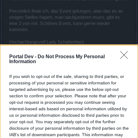
Persönlich finde ich, das Event gelungen, aber das es an
einigen Stellen hapert, man nachjustieren muss, gibt es
eine 2 von mir. Schönes Event, kann gerne wieder
kommen.
Hochachtungsvoll Lady Schattenherz
30 April 2024
Portal Dev -
Do Not Process My Personal
Information
mcdoc
Forenfreak
If you wish to opt-out of the sale, sharing to third parties, or
processing of your personal or sensitive information for
targeted advertising by us, please use the below opt-out
Zitat von Lorindel:
↑
section to confirm your selection. Please note that after your
Was das Pet kann, weiß ich nicht.
opt-out request is processed you may continue seeing
interest-based ads based on personal information utilized by
Hallo,
us or personal information disclosed to third parties prior to
your opt-out. You may separately opt-out of the further
es ist nicht wirklich interessant.
disclosure of your personal information by third parties on the
IAB’s list of downstream participants. This information may