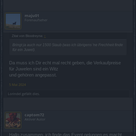
maju01
Forenaufseher
Zitat von Bloodreyna:
↑
Bringt ja auch nur 1500 Staub (was ich übrigens 'ne Frechheit finde
für ein Juwel).
Da muss ich Dir echt mal recht geben, die Verkaufpreise
für Juwelen sind ein Witz
und gehören angepasst.
5 Mai 2024
Lorindel
gefällt dies.
captom72
Aktiver Autor
Hallo zusammen, ich finde das Event gelungen es macht