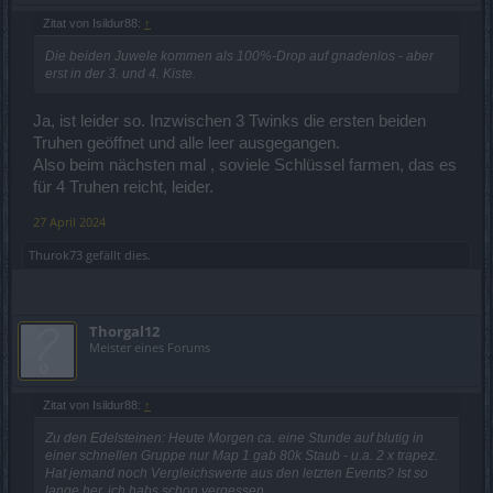
Zitat von Isildur88:
↑
Die beiden Juwele kommen als 100%-Drop auf gnadenlos - aber
erst in der 3. und 4. Kiste.
Ja, ist leider so. Inzwischen 3 Twinks die ersten beiden
Truhen geöffnet und alle leer ausgegangen.
Also beim nächsten mal , soviele Schlüssel farmen, das es
für 4 Truhen reicht, leider.
27 April 2024
Thurok73
gefällt dies.
Thorgal12
Meister eines Forums
Zitat von Isildur88:
↑
Zu den Edelsteinen: Heute Morgen ca. eine Stunde auf blutig in
einer schnellen Gruppe nur Map 1 gab 80k Staub - u.a. 2 x trapez.
Hat jemand noch Vergleichswerte aus den letzten Events? Ist so
lange her, ich habs schon vergessen.