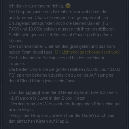
Dazu hatte ich noch ein Eisherz-Juwel (Was sonst beim Wendigo
Ich denke du erinnerst richtig.
Event dabei ist); kann aber nicht mehr sagen bei welcher Truhe das
Die Ursprungsidee des Betreibers war wohl dass die
war.
unerfahrenen Chars die wegen ihrer geringen Zahl an
Errungenschaftspunkten noch die kleinen Balken (FS =
Gnade (wie ich es erinnere):
1. 7 Tage Deluxe + Kram
7.800 und 18.000) spielen müssen mit ihren erspielbaren
2. Juwel1 + Kram
Schlüsseln genau die 4 Kisten auf Gnade (4x80) öffnen
3. Juwel2 + Kram
können.
4. hoher Edelstein + Kram
Mein schwächster Char hat das grad getan und das kam
neben Kram dabei raus:
Mit Lightshot geschossen (prnt.sc)
Die beiden hohen Edelsteine sind beides verfeinerte
Trapeze.
Die beiden Chars die die großen Balken (20.000 und 40.000
FS) spielten bekamen zusätzlich zu deiner Auflistung bei
den 4 Blood Kisten jeweils ein Juwel.
Und das
scheint
eine der 3 Neuerungen im Event zu sein:
- 1 (Random?) Juwel in den Blood Kisten
- Verringerung der Wertigkeit der droppenden Edelsteine auf
beiden Maps
- Möglicher Drop von Juwelen (nur der Härte?) auch aus
den einfachen Kisten auf Map 2.