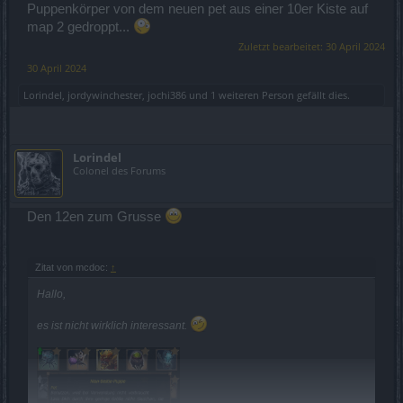
Puppenkörper von dem neuen pet aus einer 10er Kiste auf
map 2 gedroppt...
Zuletzt bearbeitet:
30 April 2024
30 April 2024
Lorindel
,
jordywinchester
,
jochi386
und
1 weiteren Person
gefällt dies.
Lorindel
Colonel des Forums
Den 12en zum Grusse
Zitat von mcdoc:
↑
Hallo,
es ist nicht wirklich interessant.