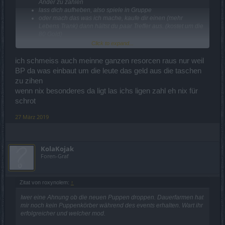
Ander zu zahlen
lass dich aufheben, also spiele in Gruppe
oder mach das was ich mache, kaufe dir einen (mehr
Lebens Trank) dann hältst du paar Treffer aus. (kostet um die
80 Gold)
Click to expand...
ich schmeiss auch meinne ganzen resorcen raus nur weil
BP da was einbaut um die leute das geld aus die taschen
zu zihen
wenn nix besonderes da ligt las ichs ligen zahl eh nix für
schrot
27 März 2019
KolaKojak
Foren-Graf
Zitat von roxynolem:
↑
Iwer eine Ahnung ob die neuen Puppen droppen. Dauerfarmen hat
mir noch kein Puppenkörber während des events erhalten. Wart ihr
erfolgreicher und welcher mod.