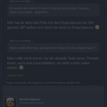
Zitat von ωσσdιηιѕ:
↑
Ich spiele alles auf inf 3 und inf 4 da dort ja die drop Chancen
höher sein sollen - angeblich.
Wer hat dir denn den Floh mit den Dropchancen ins Ohr
gesetzt, BP äußert sich doch nie nicht zu Dropchancen.
Zitat von ωσσdιηιѕ:
↑
Dann erzähl doch mal, auf welchem Modus Du das erspielt hast ?
Man sollte nicht immer nur die aktuelle Seite eines Threads
lesen, auch mal zurückblättern, da steht schon vieles
erklärt.
28 März 2019
PugvonStardock
,
Wurzelgnom
und
Semmelpeter
gefällt dies.
Semmelpeter
Colonel des Forums