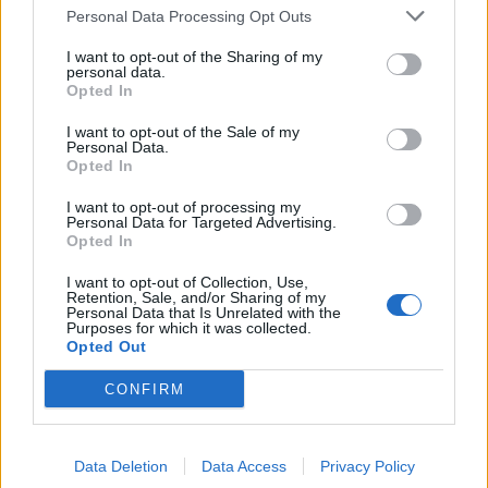
Personal Data Processing Opt Outs
Ludovicus1953
I want to opt-out of the Sharing of my
Meister eines Forums
personal data.
Opted In
Mein Resümee:
I want to opt-out of the Sale of my
Personal Data.
Das iwänt könnte großartig sein.
Opted In
Die Draken sind reichlich, die Draken Kerne auch, der Loot
großartig und Klee und Cres ist wirklich gut!
I want to opt-out of processing my
Personal Data for Targeted Advertising.
Aber....die Häufigkeit eine Puppe zu droppen ist echt mies.
Opted In
Und wenn mal eine droppt, hat man die bereits. Keine neue
bisher, dafür 2 mal here und einmal nefer.
I want to opt-out of Collection, Use,
Noch schlimmer sind die Federn. Die droppen nun wirklich
Retention, Sale, and/or Sharing of my
Personal Data that Is Unrelated with the
sehr selten.
Purposes for which it was collected.
Und so komme ich zu meiner Meinung, es ist eben kein
Opted Out
großartiges iwänt, aber doch ein sehr gutes mit leider ein
paar bösen Macken.
CONFIRM
Und was noch nett ist, man ist schnell durch und kann dann
gezielt farmen.
Alles in allem, besser als so manches was ich in den
letzten Jahren kloppen musste.
Data Deletion
Data Access
Privacy Policy
Daher hoffe ich darauf, das Ostern mindestens ebenso gut