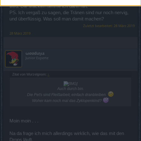
wird. Die Macken nehme ich dann hin.
PS. Ich vergaß zu sagen, die Tränen sind nur noch nervig,
und überflüssig. Was soll man damit machen?
Zuletzt bearbeitet:
28 März 2019
28 März 2019
ωσσdιηιѕ
Junior Experte
Zitat von Wurzelgnom:
↑
Auch durch bin.
Die Pet's sind Fleißarbeit, einfach dranbleiben.
Woher kam noch mal das Zyklopenkind?
Moin moin . . .
Na da frage ich mich allerdings wirklich, wie das mit den
Drops läuft.