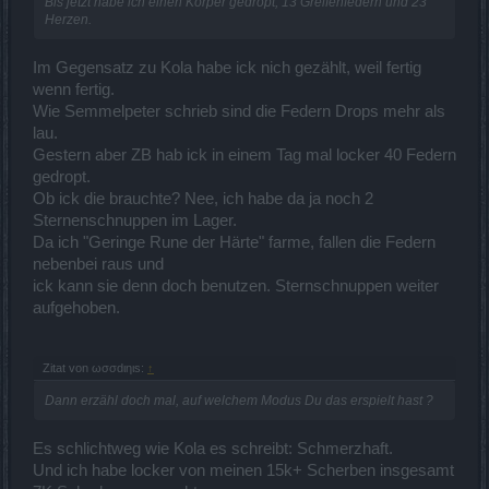
Bis jetzt habe ich einen Körper gedropt, 13 Greifenfedern und 23
Herzen.
Im Gegensatz zu Kola habe ick nich gezählt, weil fertig
wenn fertig.
Wie Semmelpeter schrieb sind die Federn Drops mehr als
lau.
Gestern aber ZB hab ick in einem Tag mal locker 40 Federn
gedropt.
Ob ick die brauchte? Nee, ich habe da ja noch 2
Sternenschnuppen im Lager.
Da ich "Geringe Rune der Härte" farme, fallen die Federn
nebenbei raus und
ick kann sie denn doch benutzen. Sternschnuppen weiter
aufgehoben.
Zitat von ωσσdιηιѕ:
↑
Dann erzähl doch mal, auf welchem Modus Du das erspielt hast ?
Es schlichtweg wie Kola es schreibt: Schmerzhaft.
Und ich habe locker von meinen 15k+ Scherben insgesamt