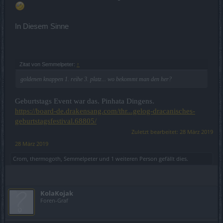
In Diesem Sinne
Zitat von Semmelpeter:
↑
goldenen knappen 1. reihe 3. platz... wo bekommt man den her?
Geburtstags Event war das. Pinhata Dingens.
https://board-de.drakensang.com/thr...gelog-dracanisches-
geburtstagsfestival.68805/
Zuletzt bearbeitet:
28 März 2019
28 März 2019
Сrom
,
thermogoth
,
Semmelpeter
und
1 weiteren Person
gefällt dies.
KolaKojak
Foren-Graf