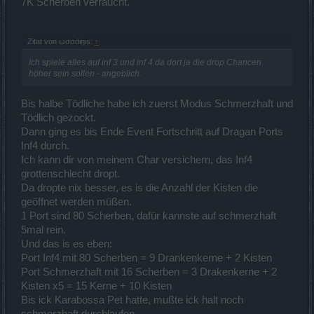
7K Scherben verraucht.
Zitat von ωσσdιηιѕ:
↑
Ich spiele alles auf inf 3 und inf 4 da dort ja die drop Chancen
höher sein sollen - angeblich.
Bis halbe Tödliche habe ich zuerst Modus Schmerzhaft und
Tödlich gezockt.
Dann ging es bis Ende Event Fortschritt auf Dragan Ports
Inf4 durch.
Ich kann dir von meinem Char versichern, das Inf4
grottenschlecht dropt.
Da dropte nix besser, es is die Anzahl der Kisten die
geöffnet werden müßen.
1 Port sind 80 Scherben, dafür kannste auf schmerzhaft
5mal rein.
Und das is es eben:
Port Inf4 mit 80 Scherben = 9 Drankenkerne + 2 Kisten
Port Schmerzhaft mit 16 Scherben = 3 Drakenkerne + 2
Kisten x5 = 15 Kerne + 10 Kisten
Bis ick Karabossa Pet hatte, mußte ick halt noch