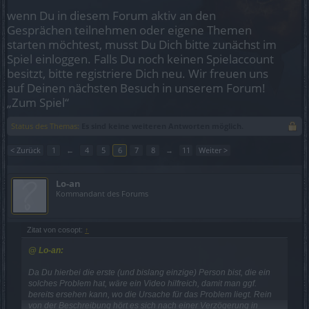
wenn Du in diesem Forum aktiv an den
Gesprächen teilnehmen oder eigene Themen
starten möchtest, musst Du Dich bitte zunächst im
Spiel einloggen. Falls Du noch keinen Spielaccount
besitzt, bitte registriere Dich neu. Wir freuen uns
auf Deinen nächsten Besuch in unserem Forum!
„Zum Spiel“
Status des Themas:
Es sind keine weiteren Antworten möglich.
< Zurück
1
←
4
5
6
7
8
→
11
Weiter >
Lo-an
Kommandant des Forums
Zitat von cosopt:
↑
@ Lo-an:
Da Du hierbei die erste (und bislang einzige) Person bist, die ein
solches Problem hat, wäre ein Video hilfreich, damit man ggf.
bereits ersehen kann, wo die Ursache für das Problem liegt. Rein
von der Beschreibung hört es sich nach einer Verzögerung in