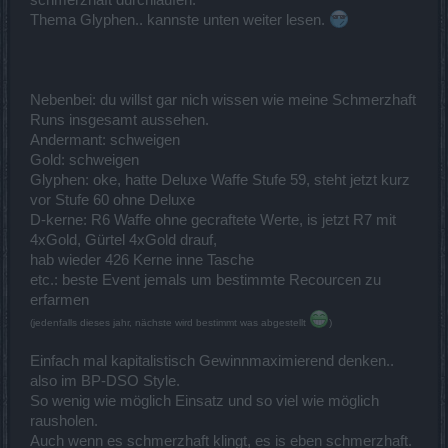
schmerzhaft durchlaufen.
Thema Glyphen.. kannste unten weiter lesen.
Nebenbei: du willst gar nich wissen wie meine Schmerzhaft
Runs insgesamt aussehen.
Andermant: schweigen
Gold: schweigen
Glyphen: oke, hatte Deluxe Waffe Stufe 59, steht jetzt kurz
vor Stufe 60 ohne Deluxe
D-kerne: R6 Waffe ohne gecraftete Werte, is jetzt R7 mit
4xGold, Gürtel 4xGold drauf,
hab wieder 426 Kerne inne Tasche
etc.: beste Event jemals um bestimmte Recourcen zu
erfarmen
(jedenfalls dieses jahr, nächste wird bestimmt was abgestellt
)
Einfach mal kapitalistisch Gewinnmaximierend denken..
also im BP-DSO Style.
So wenig wie möglich Einsatz und so viel wie möglich
rausholen.
Auch wenn es schmerzhaft klingt, es is eben schmerzhaft.