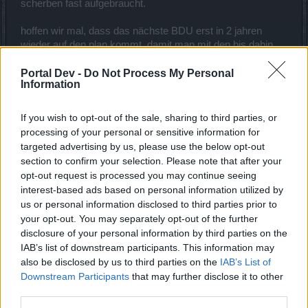
scherben fast aufgebraucht.
hoffen wir mal, dass das nächste BDU erst in 2 jahren
wieder auf den plan kommt, damit man mit den bis dahin
gesammelt scherben, wenigstens das event fertig
bekommt.
Portal Dev -
Do Not Process My Personal
Information
ich frage mich gerade, ob die relativ neue spieler ohne
scherbenvorrat, spass an diesem event haben.
If you wish to opt-out of the sale, sharing to third parties, or
processing of your personal or sensitive information for
targeted advertising by us, please use the below opt-out
section to confirm your selection. Please note that after your
opt-out request is processed you may continue seeing
interest-based ads based on personal information utilized by
us or personal information disclosed to third parties prior to
your opt-out. You may separately opt-out of the further
disclosure of your personal information by third parties on the
IAB’s list of downstream participants. This information may
also be disclosed by us to third parties on the
IAB’s List of
es lebe der metal
Downstream Participants
that may further disclose it to other
third parties.
28 März 2019