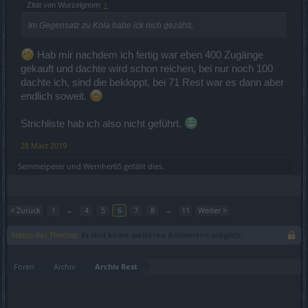
Zitat von Wurzelgnom:
↑
Im Gegensatz zu Kola habe ick nich gezählt,
Hab mir nachdem ich fertig war eben 400 Zugänge
gekauft und dachte wird schon reichen, bei nur noch 100
dachte ich, sind die bekloppt, bei 71 Rest war es dann aber
endlich soweit.
Strichliste hab ich also nicht geführt.
28 März 2019
Semmelpeter
und
Wernher65
gefällt dies.
< Zurück
1
←
4
5
6
7
8
→
11
Weiter >
Status des Themas:
Es sind keine weiteren Antworten möglich.
Foren
Archiv
Archiv Rest