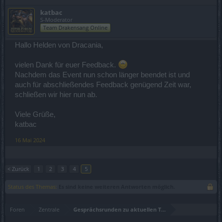
katbac
S-Moderator
Team Drakensang Online
Hallo Helden von Dracania,
vielen Dank für euer Feedback.
Nachdem das Event nun schon länger beendet ist und
auch für abschließendes Feedback genügend Zeit war,
schließen wir hier nun ab.
Viele Grüße,
katbac
16 Mai 2024
< Zurück
1
2
3
4
5
Status des Themas:
Es sind keine weiteren Antworten möglich.
Foren
Zentrale
Gesprächsrunden zu aktuellen Themen