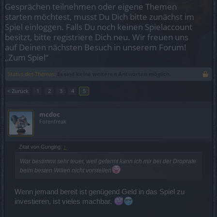
Gesprächen teilnehmen oder eigene Themen
starten möchtest, musst Du Dich bitte zunächst im
Spiel einloggen. Falls Du noch keinen Spielaccount
besitzt, bitte registriere Dich neu. Wir freuen uns
auf Deinen nächsten Besuch in unserem Forum!
„Zum Spiel“
Status des Themas:
Es sind keine weiteren Antworten möglich.
< Zurück
1
2
3
4
5
mcdoc
Forenfreak
Zitat von Gunging:
↑
War bestimmt sehr teuer, weil gefarmt kann ich mir bei der Droprate
beim besten Willen nicht vorstellen
Wenn jemand bereit ist genügend Geld in das Spiel zu
investieren, ist vieles machbar.