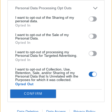
Forenkommissar
Personal Data Processing Opt Outs
Zitat von XxdTbxX:
↑
I want to opt-out of the Sharing of my
personal data.
Frage : Wer ist das Schwein und wer sitz ober drauf
Opted In
Ich würde sagen,wir sind die arme Sau die geschlachtet
I want to opt-out of the Sale of my
werden soll
Personal Data.
Opted In
9 April 2024
I want to opt-out of processing my
Personal Data for Targeted Advertising.
Opted In
Lorindel
Colonel des Forums
I want to opt-out of Collection, Use,
Retention, Sale, and/or Sharing of my
Personal Data that Is Unrelated with the
Zitat von XxdTbxX:
↑
Purposes for which it was collected.
Opted Out
Event war solide.
Am ende war ich froh, nicht mehr auf die map zu müssen.
CONFIRM
Mit meiner kleinen Magierin, das Event garnicht erst begonnen.
20 Com Münzen - na Super !
Dann paar com - Münzen investiert, um die Beutel zu kaufen !
Frühlingsstaub und Fortschritt ! LOL
Data Deletion
Data Access
Privacy Policy