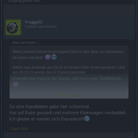
Gunging
gefällt dies.
Froggy52
Freiherr des Forums
Zitat von mcdoc:
↑
Wenn jemand bereit ist genügend Geld in das Spiel zu investieren,
ist vieles machbar.
Wenn man bedenkt, am 28.03.24 ist das Oster-Event gestartet. Und
am 29.03.24 wurde das in Discord gepostet.
Geldbörse.
Entweder den Papst in der Tasche, oder eine pralle
Click to expand...
So eine Kandidaten gabs hier schonmal.
Hat auf Balor gespielt und mehrere Kleinwagen verdaddelt.
Ich glaube er nannte sich DaywakerII
7 April 2024