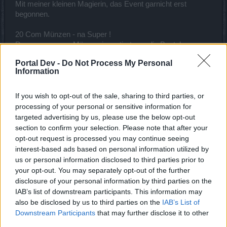
Mit meiner kleinen Magierin, das Event garnicht erst
begonnen.
20 Com Münzen - na Super !
Dann paar com - Münzen investiert, um die Beutel zu
kaufen ! Frühlingsstaub und Fortschritt ! LOL
Portal Dev -
Do Not Process My Personal
Den anderen Kram ( Pinsel usw. ) auch nicht zu Gesicht
Information
bekommen.
War aber auch nicht Überrascht.
Ist wohl der Trend hier. Die alten Events durchlaufen lassen
If you wish to opt-out of the sale, sharing to third parties, or
und die paar Neuerungen ( Preise ) zurückhalten, um die
processing of your personal or sensitive information for
Spieler im Spiel zu halten.
targeted advertising by us, please use the below opt-out
Das funktioniert aber nicht ewig.
section to confirm your selection. Please note that after your
Man kommt sich vor, wie das Reittier im Spiel, dem eine
opt-out request is processed you may continue seeing
Möhre vorgehalten wird.
interest-based ads based on personal information utilized by
Frage : Wer ist das Schwein und wer sitz ober drauf ?
us or personal information disclosed to third parties prior to
your opt-out. You may separately opt-out of the further
8 April 2024
disclosure of your personal information by third parties on the
Lorindel
,
Gunging
und
Froggy52
gefällt dies.
IAB’s list of downstream participants. This information may
also be disclosed by us to third parties on the
IAB’s List of
Downstream Participants
that may further disclose it to other
Gunging
third parties.