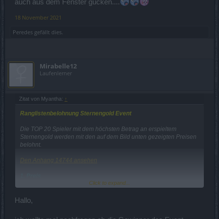
auch aus dem Fenster gucken....
18 November 2021
Peredes
gefällt dies.
Mirabelle12
Laufenlerner
Zitat von Myantha:
↑
Ranglistenbelohnung Sternengold Event
Die TOP 20 Spieler mit dem höchsten Betrag an erspieltem
Sternengold werden mit den auf dem Bild unten gezeigten Preisen
belohnt.
Den Anhang 14744 ansehen
1. Preis
Click to expand...
Langvergessener Skelettdrache
5 Exquisite Imperiale Edelsteinbeutel
Hallo,
50 Dampfkerne
3 Monate Deluxe-Mitgliedschaft