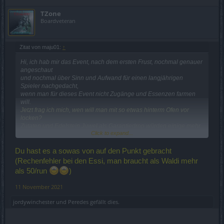
TZone
Boardveteran
Zitat von maju01:
↑
Hi, ich hab mir das Event, nach dem ersten Frust, nochmal genauer
angeschaut
und nochmal über Sinn und Aufwand für einen langjährigen
Spieler nachgedacht,
wenn man für dieses Event nicht Zugänge und Essenzen farmen
will.
Jetzt frag ich mich, wen will man mit so etwas hinterm Ofen vor
locken?
Zutaten und Edelstein Juwel als Garantiedrop würden einige mehr
Click to expand...
animieren das Event zu laufen.
1750 Draken für eine so hohe Anzahl an Wiederholungen sind ein
Schlag ins Gesicht. (glaube für 3 Run Vollmond gibts mehr)
Du hast es a sowas von auf den Punkt gebracht
Edelsteinbeutel klar zu wenige und für die meisten auch zu klein.
(Rechenfehler bei den Essi, man braucht als Waldi mehr
Andermant und Schlüssel klar zu wenig.
als 50/run
)
Würde man für diesen Tand wenigstens nicht noch ExtraEssenzen
11 November 2021
brauchen, hätten sich das vielleicht immer
noch paar mehr Leute wegen der Abwechslung zu ZW Ports
jordywinchester
und
Peredes
gefällt dies.
angetan.
Und dann gibts da noch Golsternenstaub und man hat vergessen,