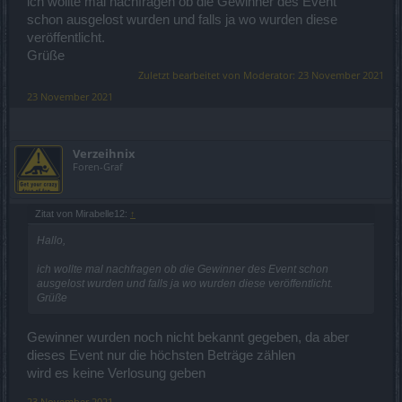
ich wollte mal nachfragen ob die Gewinner des Event
1 Juwel des Zutatenjägers
schon ausgelost wurden und falls ja wo wurden diese
2. Preis
veröffentlicht.
2 500 Drachenknochen
Grüße
3 Exquisite Imperiale Edelsteinbeutel
Zuletzt bearbeitet von Moderator:
23 November 2021
20 Dampfkerne
23 November 2021
2 Monat Deluxe-Mitgliedschaft
1 Juwel des Zutatenjägers
3. Preis
Verzeihnix
1 000 Drachenknochen
Foren-Graf
1 Exquisiter Imperialer Edelsteinbeutel
10 Dampfkerne
1 Monat Deluxe-Mitgliedschaft
Zitat von Mirabelle12:
↑
1 Juwel des Zutatenjägers
Hallo,
4. bis 10. Preis
ich wollte mal nachfragen ob die Gewinner des Event schon
500 Drachenknochen
ausgelost wurden und falls ja wo wurden diese veröffentlicht.
1 000 Draken
Grüße
5 Dampfkerne
11. bis 20. Preis
Gewinner wurden noch nicht bekannt gegeben, da aber
250 Drachenknochen
dieses Event nur die höchsten Beträge zählen
500 Draken
wird es keine Verlosung geben
23 November 2021