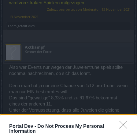
wird von straken Spielern mitgezogen.
Zuletzt bearbeitet von Moderator:
13 November 2021
13 November 2021
Faem
gefällt dies.
Axtkampf
Kenner der Foren
Also wer Events nur wegen der Juwelentruhe spielt sollte
nochmal nachrechnen, ob sich das lohnt.
Denn man hat ja nur eine Chance von 1/12 pro Truhe, wenn
man nur EIN bestimmtes will.
Das sind "gewaltige" 8,33% und zu 91,67% bekommst
eines der anderen 11.
Unter der Voraussetzung, dass alle Juwelen die gleiche
Wahrscheinlichkeit haben. Falls eine ungleiche Verteilung
vorliegt (das weiß nur der Betreiber) sieht aus noch
Portal Dev -
Do Not Process My Personal
düsterer aus.
Information