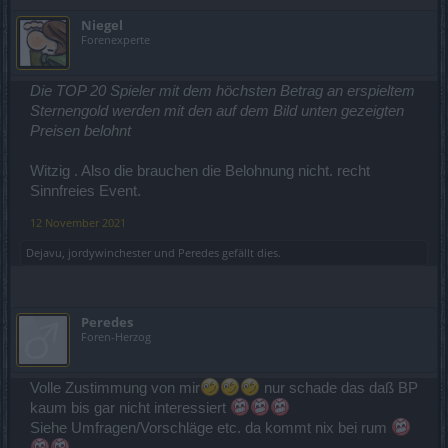
dass man damit auch was bauen sollte können. OMG
Niegel
Forenexperte
Fazit: Lieber was anderes machen und hoffen das wer wach wird
beim DSO-Team, die Hoffnung stirbt zuletzt.
Die TOP 20 Spieler mit dem höchsten Betrag an erspieltem
Sternengold werden mit den auf dem Bild unten gezeigten
PS: sollte wo ein Rechenfehler sein, dann sry
Preisen belohnt
Witzig . Also die brauchen die Belohnung nicht. recht
Sinnfreies Event.
12 November 2021
Dejavu
,
jordywinchester
und
Peredes
gefällt dies.
Peredes
Foren-Herzog
Volle Zustimmung von mir
nur schade das daß BP
kaum bis gar nicht interessiert
Siehe Umfragen/Vorschläge etc. da kommt nix bei rum