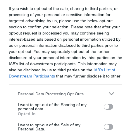
13 November 2021
If you wish to opt-out of the sale, sharing to third parties, or
TZone
gefällt dies.
processing of your personal or sensitive information for
targeted advertising by us, please use the below opt-out
section to confirm your selection. Please note that after your
Wurzelgnom
opt-out request is processed you may continue seeing
Colonel des Forums
interest-based ads based on personal information utilized by
us or personal information disclosed to third parties prior to
Event durch und zufrieden.
your opt-out. You may separately opt-out of the further
Und das obwohl Fortschritt zu lang und Belohnungen zu
disclosure of your personal information by third parties on the
gering waren.
IAB’s list of downstream participants. This information may
Auch habe ick nich mein gesuchtes 2H Juwel bekommen.
also be disclosed by us to third parties on the
IAB’s List of
Da ick erst letztes Wendigo Event das Juwel des
Downstream Participants
that may further disclose it to other
Edelsteinreichtum bekam,
third parties.
konnte ick genüßlich Solo Gnadenlose Runden drehen und
Steine farmen,
Personal Data Processing Opt Outs
während ick das Event ohne zu cashen durchgespielt habe.
Scherben = 1 mal täglich Sphärenkavern, 54 Scherben bei
I want to opt-out of the Sharing of my
Thabo kein Ding
personal data.
Essenzen = 1 Runde Gnadenlos bringen 720 (keine 500
Opted In
pro Run benötigt)
I want to opt-out of the Sale of my
Personal Data.