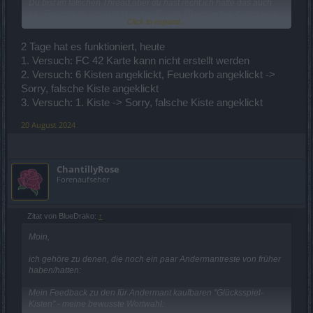
Du bist im falschen Thread,aber du hast recht,ich hatte das auch
1x...Feuerstelle angeklickt und puff - alle 10 erspielten Kisten weg
Click to expand...
(ich klick immer 10 an und nehme dann an)...
2 Tage hat es funktioniert, heute
1. Versuch: FC 42 Karte kann nicht erstellt werden
2. Versuch: 6 Kisten angeklickt, Feuerkorb angeklickt ->
Sorry, falsche Kiste angeklickt
3. Versuch: 1. Kiste -> Sorry, falsche Kiste angeklickt
20 August 2024
ChantillyRose
Forenaufseher
Zitat von BlueDrako:
↑
Moin,
ich gehöre zu denen, die noch ein paar Andermantreste von früher
haben/hatten:
Mein Feedback zu den für Andermant kaufbaren "Glücksspiel-
Kisten" - meine bewusste Wortwahl: