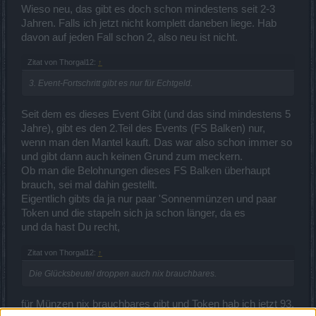
Wieso neu, das gibt es doch schon mindestens seit 2-3
Jahren. Falls ich jetzt nicht komplett daneben liege. Hab
davon auf jeden Fall schon 2, also neu ist nicht.
Zitat von Thorgal12:
↑
3. Event-Fortschritt gibt es nur für Echtgeld.
Seit dem es dieses Event Gibt (und das sind mindestens 5
Jahre), gibt es den 2.Teil des Events (FS Balken) nur,
wenn man den Mantel kauft. Das war also schon immer so
und gibt dann auch keinen Grund zum meckern.
Ob man die Belohnungen dieses FS Balken überhaupt
brauch, sei mal dahin gestellt.
Eigentlich gibts da ja nur paar 'Sonnenmünzen und paar
Token und die stapeln sich ja schon länger, da es
und da hast Du recht,
Zitat von Thorgal12:
↑
Die Glücksbeutel droppen auch nix brauchbares.
für Münzen nix brauchbares gibt und Token hab ich jetzt 93,