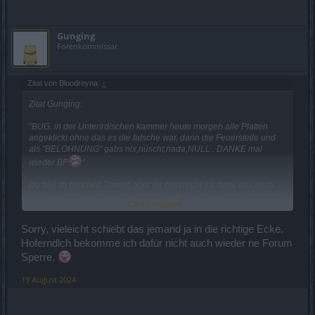
Gunging
Forenkommissar
Zitat von Bloodreyna:
↑
Zitat Gunging:
"BUG, in der Unterirdischen kammer heute morgen alle Platten
angeklickt ohne das es die falsche war, dann die Feuerstelle und
als "BELOHNUNG" gabs nix,nüscht,nada,NULL . DANKE mal
wieder BP
"
Du bist im falschen Thread,aber du hast recht,ich hatte das auch
1x...Feuerstelle angeklickt und puff - alle 10 erspielten Kisten weg
Click to expand...
(ich klick immer 10 an und nehme dann an)...
Sorry, vieleicht schiebt das jemand ja in die richtige Ecke.
Hoferndlch bekomme ich dafür nicht auch wieder ne Forum
Sperre.
19 August 2024