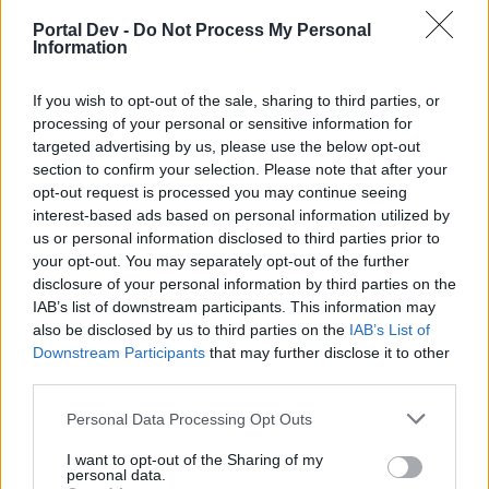
nachdem ich mir die Rune gebaut habe.
Alles brauchbare für Token hab ich, drum ein Vorschlag an
Portal Dev -
Do Not Process My Personal
Information
BP, stellt doch in den FS Balken die
Möglichkeit wine weitere Rune zubauen, das gibt mehr
Anreiz, als für Ander sinnlose (wie ein Freund schreibt)
If you wish to opt-out of the sale, sharing to third parties, or
Glückskisten zu verkaufen.
processing of your personal or sensitive information for
targeted advertising by us, please use the below opt-out
Bitte BP, bringt für die Münzen und Token, nützliche Dinge
section to confirm your selection. Please note that after your
zu den Händlern, um Sie umzusetzten!!
opt-out request is processed you may continue seeing
interest-based ads based on personal information utilized by
Es ist leider so, daß immer neue Währungen ins Spiel
us or personal information disclosed to third parties prior to
gebracht werden und schon beim 2. Mal
your opt-out. You may separately opt-out of the further
gibt es nix nützliches dafür!
disclosure of your personal information by third parties on the
18 August 2024
IAB’s list of downstream participants. This information may
also be disclosed by us to third parties on the
IAB’s List of
steffenfuerst
gefällt dies.
Downstream Participants
that may further disclose it to other
third parties.
Bloodreyna
Personal Data Processing Opt Outs
Colonel des Forums
I want to opt-out of the Sharing of my
personal data.
Hab nur diese Glücksbeutel für Sonnenmünzen gekauft.