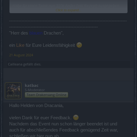
Habe für einen Twink nun 310k Ander (inkl Rezept) ausgegeben.
Click to expand...
Die magere Ausbeute:
NULL Hatchi, EINE Runenzutat - immerhin mehr als gar nichts -
-----------------------------------------------------------------------------
bestimmt waren so ein paar Pechvögel dabei, die komplett leer
----------------------------------------------------------
ausgingen.
"Herr des
blauen
Drachen",
Das ist also die neue Vorgehensweise: Ander ohne Ende aus den
Taschen ziehen und nicht wenige werden Echtgeld einsetzen.
ein
Like
für Eure Leidensfähigkeit
Dafür bekommt man dann (fast) nichts - coole Geschäftsidee, die
21 August 2024
wohl eher nach hinten losgeht.
Cailleana
gefällt dies.
Und Glücksspiel ist es m.E. auch und immer mehr Pay2Win - also
im Osten nichts Neues - Schönen Tag noch!
katbac
S-Moderator
Team Drakensang Online
Hallo Helden von Dracania,
vielen Dank für euer Feedback.
Nachdem das Event nun schon länger beendet ist und
auch für abschließendes Feedback genügend Zeit war,
schließen wir hier nun ab.