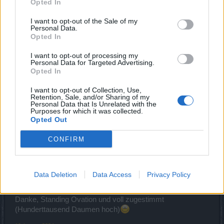
Opted In
DK und Zwergi wieder nix mit Hachi Hund,letzterer auch
wieder kein Zutatenjuwel.
I want to opt-out of the Sale of my
Liebe BP - Leutchen: ihr könnt euch euer Glücksgedönse
Personal Data.
jetzt sonstwo hinstecken,mir reicht's mit diesen
Opted In
0,00000001% Dropwahrscheinlichkeiten!
I want to opt-out of processing my
19 August 2024
Personal Data for Targeted Advertising.
Opted In
Blume79
und
jordywinchester
gefällt dies.
I want to opt-out of Collection, Use,
Retention, Sale, and/or Sharing of my
Personal Data that Is Unrelated with the
Purposes for which it was collected.
jordywinchester
Boardveteran
Opted Out
CONFIRM
Zitat von Bloodreyna:
↑
Leutchen: ihr könnt euch euer Glücksgedönse jetzt sonstwo
hinstecken,mir reicht's mit diesen 0,00000001%
Data Deletion
Data Access
Privacy Policy
Dropwahrscheinlichkeiten!
Danke, Standing Ovation und voll zugestimmt
(Hunderttausend Daumen hoch)