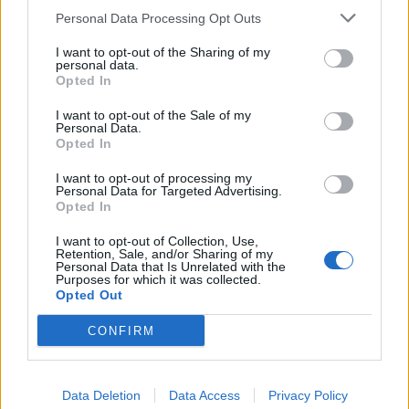
Schluempfi
Foren-Grünschnabel
Personal Data Processing Opt Outs
I want to opt-out of the Sharing of my
genauso erging es mir auch vorhin mehrere Male -
personal data.
sowohl als ich ein Dungeon betreten wollte als auch beim
Opted In
späteren Versuch, mich einzuloggen
I want to opt-out of the Sale of my
26 November 2014
Personal Data.
Opted In
Fly-37
gefällt dies.
I want to opt-out of processing my
Personal Data for Targeted Advertising.
Opted In
Uwe09
Laufenlerner
I want to opt-out of Collection, Use,
Retention, Sale, and/or Sharing of my
Personal Data that Is Unrelated with the
Na Toll komm in kein Dungeon mehr rein wird heut
Purposes for which it was collected.
Opted Out
wahrscheinlich wieder nichts
26 November 2014
CONFIRM
Weiss
Data Deletion
Data Access
Privacy Policy
Foren-Grünschnabel