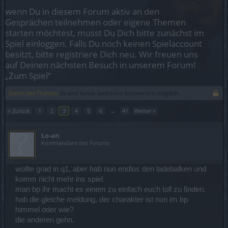
wenn Du in diesem Forum aktiv an den
Gesprächen teilnehmen oder eigene Themen
starten möchtest, musst Du Dich bitte zunächst im
Spiel einloggen. Falls Du noch keinen Spielaccount
besitzt, bitte registriere Dich neu. Wir freuen uns
auf Deinen nächsten Besuch in unserem Forum!
„Zum Spiel“
Status des Themas:
Es sind keine weiteren Antworten möglich.
< Zurück
1
2
3
4
5
6
→
41
Weiter >
Lo-an
Kommandant des Forums
wollte grad in q1, aber hab nun endlos den ladebalken und
komm nicht mehr ins spiel.
man bp ihr macht es einem zu einfach euch toll zu finden.
hab die gleiche meldung, der charakter ist nun im bp
himmel oder wie?
die anderen gehn.