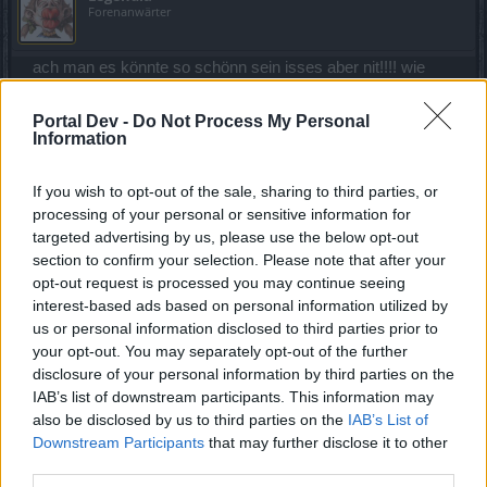
Forenanwärter
ach man es könnte so schönn sein isses aber nit!!!! wie
wäre es mal ein Exp Event als entschädigung das kostet
BP nix wenns denn dann mal läuft
Portal Dev -
Do Not Process My Personal
Information
26 November 2014
IichbineinGooott
und
Fly-37
gefällt dies.
If you wish to opt-out of the sale, sharing to third parties, or
processing of your personal or sensitive information for
targeted advertising by us, please use the below opt-out
Bayuwar
section to confirm your selection. Please note that after your
Laufenlerner
opt-out request is processed you may continue seeing
interest-based ads based on personal information utilized by
Ich möchte BP-Techniker werden... den ganzen Tag nichts
us or personal information disclosed to third parties prior to
tun
your opt-out. You may separately opt-out of the further
disclosure of your personal information by third parties on the
26 November 2014
IAB’s list of downstream participants. This information may
IichbineinGooott
und
Fly-37
gefällt dies.
also be disclosed by us to third parties on the
IAB’s List of
Downstream Participants
that may further disclose it to other
third parties.