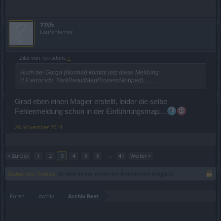
77th
Laufenlerner
Zitat von Terradom:
↑
Auch bei Gorga (Normal) kommt jetz diese Meldung
(LF:error:ids_ForkResultMapProcessStopped)..........
Grad eben einen Magier erstellt, leider die selbe
Fehlermeldung schon in der Einführungsmap....
26 November 2014
< Zurück
1
2
3
4
5
6
→
41
Weiter >
Status des Themas:
Es sind keine weiteren Antworten möglich.
Foren
Archiv
Archiv Rest