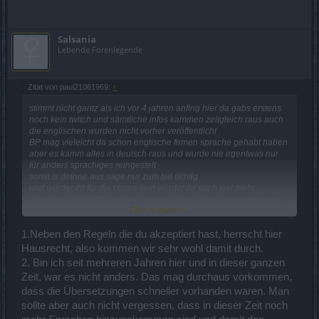
Salsania
Lebende Forenlegende
Zitat von paul21061969:
↑
stimmt nicht gantz als ich vor 4 jahren anfing hier da gabs erstens
noch kein twitch und sämtliche infos kammen zeitgleich raus auch
die englischen wurden nicht vorher veröffentlicht
BP mag vieleicht da schon englische firmen sprache gehabt haben
aber es kamm alles in deutsch raus und wurde nie irgentwas nur
für anders sprachiges reingestelt
somit is deinne aus sage nur zum teil richtig
und würdet ihr für die comm sein würdet ihr euch viel mehr
einsetzten und nicht wochen monate jahre auf ne antwort warten
Click to expand...
so und mit der spereung wegen meinner rechtschreibung das die
nicht rechtens is is jeden klar somit würdet ihr am ende damit nicht
1.Neben den Regeln die du akzeptiert hast, herrscht hier
durch komm
Hausrecht, also kommen wir sehr wohl damit durch.
2. Bin ich seit mehreren Jahren hier und in dieser ganzen
Zeit, war es nicht anders. Das mag durchaus vorkommen,
dass die Übersetzungen schneller vorhanden waren. Man
sollte aber auch nicht vergessen, dass in dieser Zeit noch