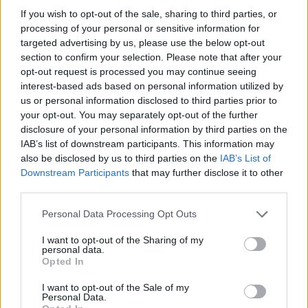
Heckenschütze genau wie bei mir,mit R165 klappte noch
If you wish to opt-out of the sale, sharing to third parties, or
alles perfekt kaum kam das R166 war dieser fehler da und
processing of your personal or sensitive information for
ging bis jetzt noch nicht weg und die antworten vom support
targeted advertising by us, please use the below opt-out
kannst du sowiso gleich mal vergessen lol am anfang
section to confirm your selection. Please note that after your
sagten die zu mir auch das es an meinen internet liegt,aber
opt-out request is processed you may continue seeing
die schneid hab ich denen gleich mal abgenommen
den
interest-based ads based on personal information utilized by
ich spiele auch noch andere games und lade mir filme vom
us or personal information disclosed to third parties prior to
netz usw. und mein internet läuft immer sehr gut und hatte
your opt-out. You may separately opt-out of the further
noch fast nie probleme damit,ich halte uns betrofenen
disclosure of your personal information by third parties on the
spieler mal die daumen das es mit R167 wieder besser ist
IAB’s list of downstream participants. This information may
und bp mal über eine endschädigung nachdenkt so wie es
also be disclosed by us to third parties on the
IAB’s List of
andere spiele betreiber machen wen sie probleme
haben,bis dahin hoffen wir alle mal das es bald wieder
Downstream Participants
that may further disclose it to other
klappt um wieder spielen zu können gruss fly
third parties.
Zuletzt bearbeitet:
13 Juni 2016
Personal Data Processing Opt Outs
13 Juni 2016
sopor_aeternus
und
Heckenschütze
gefällt dies.
I want to opt-out of the Sharing of my
personal data.
Opted In
Salsania
I want to opt-out of the Sale of my
Lebende Forenlegende
Personal Data.