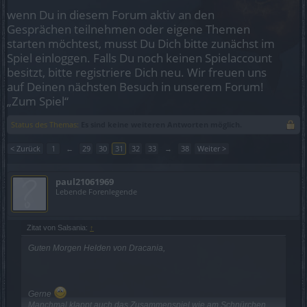
wenn Du in diesem Forum aktiv an den
Gesprächen teilnehmen oder eigene Themen
starten möchtest, musst Du Dich bitte zunächst im
Spiel einloggen. Falls Du noch keinen Spielaccount
besitzt, bitte registriere Dich neu. Wir freuen uns
auf Deinen nächsten Besuch in unserem Forum!
„Zum Spiel“
Status des Themas:
Es sind keine weiteren Antworten möglich.
< Zurück
1
←
29
30
31
32
33
→
38
Weiter >
paul21061969
Lebende Forenlegende
Zitat von Salsania:
↑
Guten Morgen Helden von Dracania,
Gerne
Manchmal klappt auch das Zusammenspiel wie am Schnürchen...