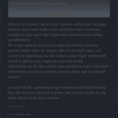
Potential nach oben ist immer gegeben.
Click to expand...
stimmt nicht gantz als ich vor 4 jahren anfing hier da gabs
Nein, mein Gehalt beziehe ich tatsächlich woanders her und wenn
du dir die Boardregeln durchliest, dann solltest du dich fragen ob
erstens noch kein twitch und sämtliche infos kammen
deine Anschuldigung, wir wären nicht für die Comm da, berechtigt
zeitgleich raus auch die englischen wurden nicht vorher
sind. Laut denen hätten wir dir schon längst die
veröffentlicht
Schreibberechtigung entziehen müssen.
BP mag vieleicht da schon englische firmen sprache
Also bitte erst vor der eigenen Tür kehren, bevor man versucht mit
gehabt haben aber es kamm alles in deutsch raus und
Dreck zu werfen.
Dich interessiert das nicht, das ist in Ordnung, wie weiter oben
wurde nie irgentwas nur für anders sprachiges reingestelt
beschrieben sind diese Abläufe schon seit Jahren so und werden
somit is deinne aus sage nur zum teil richtig
auch nicht geändert. Nun hast du die Wahl: Entweder du lebst
und würdet ihr für die comm sein würdet ihr euch viel mehr
damit und geduldest dich oder du bemühst dich etwas
einsetzten und nicht wochen monate jahre auf ne antwort
Eigeninitative zu zeigen. Wir sind hier nicht Hotel Mama.
warten
so und mit der spereung wegen meinner rechtschreibung
Decke in den Mund und komisch schreiben.. das kann ich.
das die nicht rechtens is is jeden klar somit würdet ihr am
ende damit nicht durch komm
LG
Salsania
13 Juni 2016
Fly-37
gefällt dies.