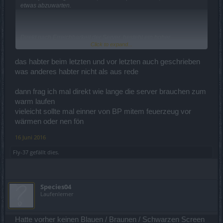
etwas abzuwarten.
Direkt nach Erreichbarkeit der Server, besteht ein hoher
Click to expand...
Spielerandrang und sorgt damit für eine hohe Datenlast,
weswegen es da immer erst etwas zu Verzögerungen kommen
kann.
das habter beim letzten und vor letzten auch geschrieben
was anderes habter nicht als aus rede
LG
Salsania
dann frag ich mal direkt wie lange die server brauchen zum
warm laufen
vieleicht sollte mal einner von BP mitem feuerzeug vor
wärmen oder nen fön
16 Juni 2016
Fly-37
gefällt dies.
Species04
Laufenlerner
Hatte vorher keinen Blauen / Braunen / Schwarzen Screen