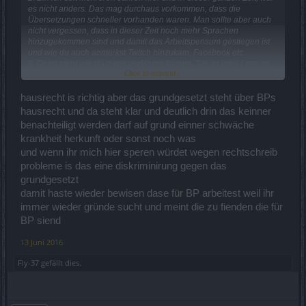
es nicht anders. Das mag durchaus vorkommen, dass die
Übersetzungen schneller vorhanden waren. Man sollte aber auch
nicht vergessen, dass in dieser Zeit noch mehr Sprachen
hinzugekommen sind und damit das Arbeitspensum gestiegen ist
und wie du auch anmerkst Twitch hinzukam, Facebook etc.
3. Oben steht wie du damit verfahren kannst. Tue es oder Lass es.
Click to expand...
Diese Diskussion entbehrt jeder Grundlage und ist ab hier auch
beendet, da sie nicht zur Thematik des Threads beiträgt. Möchtest
du dazu noch etwas äussern kannst du das in meiner Vorstellung
hausrecht is richtig aber das grundgesetzt steht über BPs
tun, ändert aber nichts an den Tatsachen.
hausrecht und da steht klar und deutlich drin das keinner
benachteiligt werden darf auf grund einner schwäche
LG
krankheit herkunft oder sonst noch was
Salsania
und wenn ihr mich hier speren würdet wegen rechtschreib
probleme is das eine diskriminirung gegen das
grundgesetzt
damit haste wieder bewisen dase für BP arbeitest weil ihr
immer wieder gründe sucht und meint die zu fienden die für
BP siend
13 Juni 2016
Fly-37
gefällt dies.