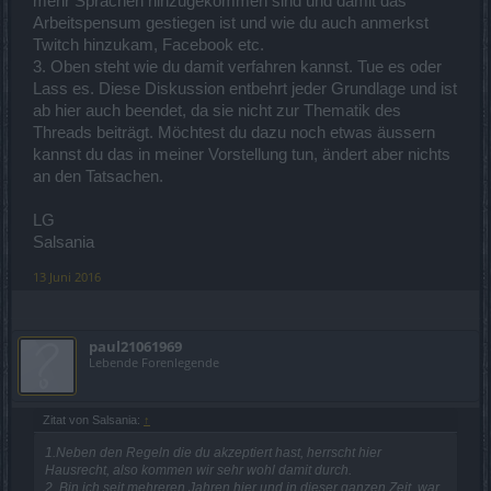
mehr Sprachen hinzugekommen sind und damit das
Arbeitspensum gestiegen ist und wie du auch anmerkst
Twitch hinzukam, Facebook etc.
3. Oben steht wie du damit verfahren kannst. Tue es oder
Lass es. Diese Diskussion entbehrt jeder Grundlage und ist
ab hier auch beendet, da sie nicht zur Thematik des
Threads beiträgt. Möchtest du dazu noch etwas äussern
kannst du das in meiner Vorstellung tun, ändert aber nichts
an den Tatsachen.
LG
Salsania
13 Juni 2016
paul21061969
Lebende Forenlegende
Zitat von Salsania:
↑
1.Neben den Regeln die du akzeptiert hast, herrscht hier
Hausrecht, also kommen wir sehr wohl damit durch.
2. Bin ich seit mehreren Jahren hier und in dieser ganzen Zeit, war