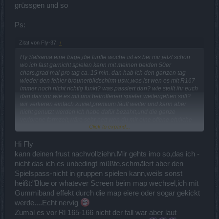
grüssgen und so
Ps:
Zitat von Fly-37:
↑
Hy Salsania eine frage,die fünfte woche ist es bei mir jetzt schon
wo ich fast garnicht spielen kann mit meinen beiden 50er
chars,grad mal pro tag ca. 15 min. dan hab ich den ganzen tag
wieder den fehler braunerbildschirm usw.,was ist wen es mit R167
immer noch nicht richtig funkt? was passiert dan? wie stellt ihr euch
dan das vor wie es mit uns betroffenen spieler weitergehen soll?
wir verlieren einfach zuviel,premium läuft weiter und kann aber
nicht genutzt werden ich habe dafür bezahlt,und die ganze
verlorene farmzeit,wäre sehr nett wen du mir eine offene ehrliche
Click to expand...
antwort geben könntest ob es einen notfallplan gibt damit ihr nicht
noch einige spieler verliert,danke gruss fly
Hi Fly
kann deinen frust nachvollziehn.Mir gehts imo so,das ich -
nicht das ich es unbedingt müßte,schmälert aber den
Spielspass-nicht in gruppen spielen kann,weils sonst
heißt:"Blue or whatever Screen beim map wechsel,ich mit
Gummiband effekt durch die map eiere oder sogar gekickt
werde....Echt nervig
Zumal es vor Rl 165-166 nicht der fall war aber laut