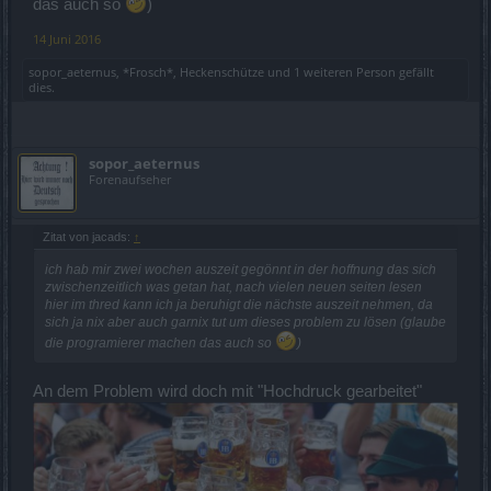
das auch so
)
14 Juni 2016
sopor_aeternus
,
*Frosch*
,
Heckenschütze
und
1 weiteren Person
gefällt
dies.
sopor_aeternus
Forenaufseher
Zitat von jacads:
↑
ich hab mir zwei wochen auszeit gegönnt in der hoffnung das sich
zwischenzeitlich was getan hat, nach vielen neuen seiten lesen
hier im thred kann ich ja beruhigt die nächste auszeit nehmen, da
sich ja nix aber auch garnix tut um dieses problem zu lösen (glaube
die programierer machen das auch so
)
An dem Problem wird doch mit "Hochdruck gearbeitet"