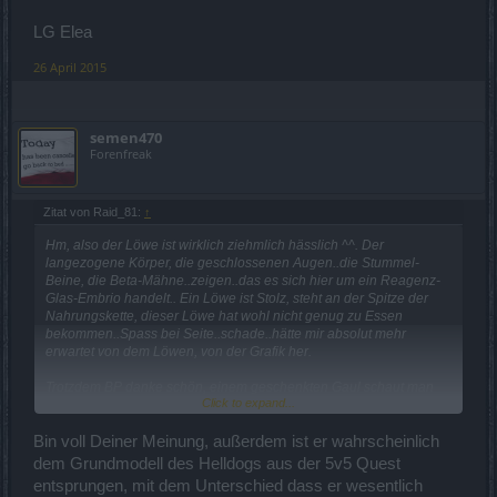
LG Elea
26 April 2015
semen470
Forenfreak
Zitat von Raid_81:
↑
Hm, also der Löwe ist wirklich ziehmlich hässlich ^^. Der
langezogene Körper, die geschlossenen Augen..die Stummel-
Beine, die Beta-Mähne..zeigen..das es sich hier um ein Reagenz-
Glas-Embrio handelt.. Ein Löwe ist Stolz, steht an der Spitze der
Nahrungskette, dieser Löwe hat wohl nicht genug zu Essen
bekommen..Spass bei Seite..schade..hätte mir absolut mehr
erwartet von dem Löwen, von der Grafik her.
Trotzdem BP danke schön, einem geschenkten Gaul schaut man
Click to expand...
nicht in´s M...l..2 Uniqes und ein Schnelles Reittier für 0
Geldeinsatz..+ ein wenig Zeit, dafür darf man doch mal "Danke"
sagen.
Bin voll Deiner Meinung, außerdem ist er wahrscheinlich
dem Grundmodell des Helldogs aus der 5v5 Quest
Und auch zum ersten mal Rendom Uniques ..als Belohnung..also
entsprungen, mit dem Unterschied dass er wesentlich
hab nichts zu meckern...merci