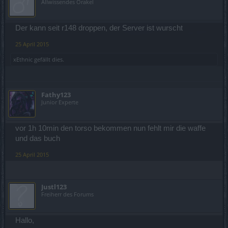
Allwissendes Orakel
Der kann seit r148 droppen, der Server ist wurscht
25 April 2015
xEthnic
gefällt dies.
Fathy123
Junior Experte
vor 1h 10min den torso bekommen nun fehlt mir die waffe
und das buch
25 April 2015
Justl123
Freiherr des Forums
Hallo,