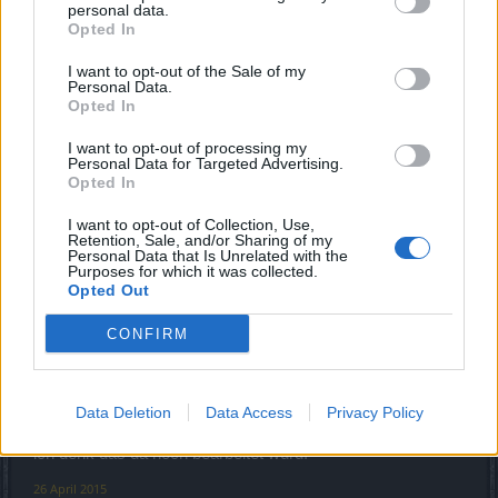
personal data.
Opted In
Moin,moin,
mal ne frage ...wird am sound vom löwen noch was gemacht?
Bei mir tapst er metallisch und brüllt net ,find ich bisserl schade.
I want to opt-out of the Sale of my
Außer der kampfspinne kann ich mit allen sounds der reittiere
Personal Data.
leben(direkt verkauft).
Opted In
Ansonsten graphisch gelungen mm(ehrlich erspielt).
I want to opt-out of processing my
Edit:er brüllt verschämt beim aufsteigen und beim mapwechsel,
Personal Data for Targeted Advertising.
in den citys wär auch net
Opted In
Click to expand...
Eisbären dürfen auch nerven nur mal so
I want to opt-out of Collection, Use,
joaa.. glw zum Löwen!
Retention, Sale, and/or Sharing of my
Personal Data that Is Unrelated with the
26 April 2015
Purposes for which it was collected.
Opted Out
CONFIRM
firosanic1996
Laufenlerner
gw zum löwe denn ich auch selbst hab
.
Data Deletion
Data Access
Privacy Policy
der ton zum laufen ist da nur sein brüller fehlt.
ich denk das da noch bearbeitet würd.
26 April 2015