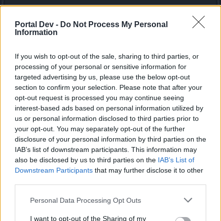
Die Pulsierende Fluchperle:
Portal Dev -
Do Not Process My Personal
Die "Pulsierende Fluchperle" (Dragan-Event #3) und
Information
die "Roten Fluchperlen" (aktuelles Dragan-Event)
sehen zwar identisch aus, aber ihr könnt in diesem
If you wish to opt-out of the sale, sharing to third parties, or
Event nur letztere benutzen. Spieler, die noch die
processing of your personal or sensitive information for
(Pulsierende) Fluchperle vom vorherigen Dragan-
targeted advertising by us, please use the below opt-out
Event
besitzen, können diese wegwerfen. Diese Perle
section to confirm your selection. Please note that after your
wird in den künftigen Events keine Anwendung finden.
opt-out request is processed you may continue seeing
interest-based ads based on personal information utilized by
Lieber die aktuellen "Roten Fluchperlen" oder die roten
us or personal information disclosed to third parties prior to
Splitter?
your opt-out. You may separately opt-out of the further
disclosure of your personal information by third parties on the
LG​
IAB’s list of downstream participants. This information may
26 April 2015
also be disclosed by us to third parties on the
IAB’s List of
Downstream Participants
that may further disclose it to other
third parties.
Goodfruit
Lebende Forenlegende
Personal Data Processing Opt Outs
I want to opt-out of the Sharing of my
Zitat von Iwillned:
↑