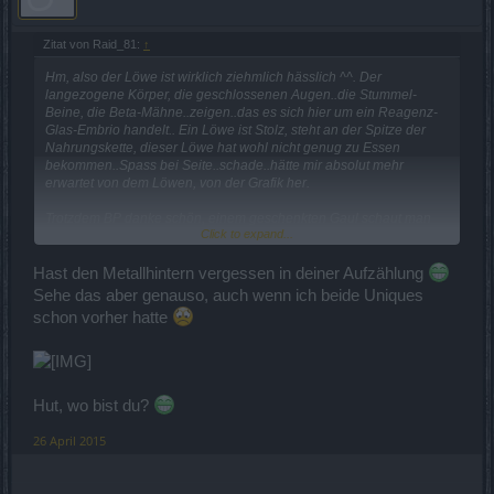
Zitat von Raid_81:
↑
Hm, also der Löwe ist wirklich ziehmlich hässlich ^^. Der
langezogene Körper, die geschlossenen Augen..die Stummel-
Beine, die Beta-Mähne..zeigen..das es sich hier um ein Reagenz-
Glas-Embrio handelt.. Ein Löwe ist Stolz, steht an der Spitze der
Nahrungskette, dieser Löwe hat wohl nicht genug zu Essen
bekommen..Spass bei Seite..schade..hätte mir absolut mehr
erwartet von dem Löwen, von der Grafik her.
Trotzdem BP danke schön, einem geschenkten Gaul schaut man
Click to expand...
nicht in´s M...l..2 Uniqes und ein Schnelles Reittier für 0
Geldeinsatz..+ ein wenig Zeit, dafür darf man doch mal "Danke"
sagen.
Hast den Metallhintern vergessen in deiner Aufzählung
Sehe das aber genauso, auch wenn ich beide Uniques
Und auch zum ersten mal Rendom Uniques ..als Belohnung..also
schon vorher hatte
hab nichts zu meckern...merci
LG Raid
Hut, wo bist du?
26 April 2015