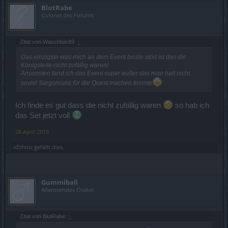
BlutRabe
Colonel des Forums
Zitat von Waschbär89:
↑
Das einzigste was mich an dem Event bissle stört ist das die
Königsteile nicht zufällig waren!
Ansonsten fand ich das Event super außer das man halt nicht
soviel Sargonruns für die Quest machen konnte
Ich finde es gut dass die nicht zufällig waren
so hab ich
das Set jetzt voll
26 April 2015
xEthnic
gefällt dies.
Gummiball
Allwissendes Orakel
Zitat von BlutRabe:
↑