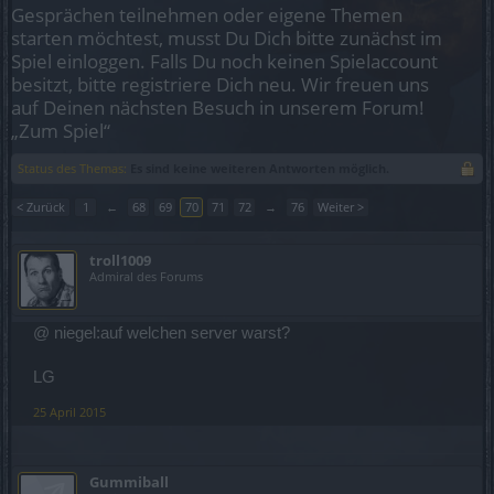
Gesprächen teilnehmen oder eigene Themen
starten möchtest, musst Du Dich bitte zunächst im
Spiel einloggen. Falls Du noch keinen Spielaccount
besitzt, bitte registriere Dich neu. Wir freuen uns
auf Deinen nächsten Besuch in unserem Forum!
„Zum Spiel“
Status des Themas:
Es sind keine weiteren Antworten möglich.
< Zurück
1
←
68
69
70
71
72
→
76
Weiter >
troll1009
Admiral des Forums
@ niegel:auf welchen server warst?
LG
25 April 2015
Gummiball