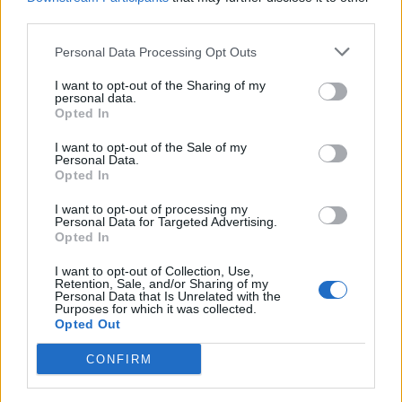
third parties.
Zitat von Lurgino:
↑
Personal Data Processing Opt Outs
Auch wenn sich einige vieleicht zu drastisch zu DSO s Helden des
Spieles äußern....SIE HABEN RECHT
I want to opt-out of the Sharing of my
personal data.
Das stimmt und trifft den Nagel auf dem Kopf, ich verstehe
Opted In
es einfach nicht, dass so zwei unqualifizierte Leute dort
sitzen und dafür auch noch entlohnt werden, warum kommt
I want to opt-out of the Sale of my
Personal Data.
das nicht an ??, die ganze Com wünscht doch eigentlich
Opted In
Information zur Spiel Technik, ich habe bei den zweien das
Gefühl, als wenn die es in keinster Weise interessiert was
I want to opt-out of processing my
die Com wünscht, darauf wird überhaupt nicht ein
Personal Data for Targeted Advertising.
gegangen. Fragen bleiben einfach offen, aber mit ihrem
Opted In
Liebling ( schade, hier darf man keine Namen nennen) aber
I want to opt-out of Collection, Use,
jeder weiß , wer gemeint ist, da wird kommuniziert (T.......to
Retention, Sale, and/or Sharing of my
), nööö, da kommt dann nur, wenn überhaupt ein kleines
Personal Data that Is Unrelated with the
"Cödchen", ganz ehrlich?, wenn ich in einer Firma so
Purposes for which it was collected.
Opted Out
"arbeiten" würde, dann wäre ich längst Geschichte und
könnte Hartz4 beantragen
CONFIRM
29 November 2020
Bulettenwerfer
gefällt dies.