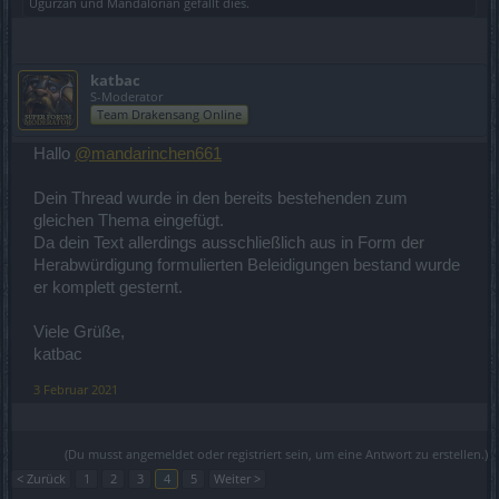
Ugurzan
und
MandaIorian
gefällt dies.
katbac
S-Moderator
Team Drakensang Online
Hallo
@mandarinchen661
Dein Thread wurde in den bereits bestehenden zum
gleichen Thema eingefügt.
Da dein Text allerdings ausschließlich aus in Form der
Herabwürdigung formulierten Beleidigungen bestand wurde
er komplett gesternt.
Viele Grüße,
katbac
3 Februar 2021
(Du musst angemeldet oder registriert sein, um eine Antwort zu erstellen.)
< Zurück
1
2
3
4
5
Weiter >