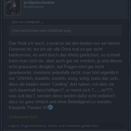
jordywinchester
Boardveteran
Zitat von ZetiAlpha6:
↑
Und nehmt ihnen den GodMode weg,
Das finde ich auch, zumal es bei den beiden nur ein herum
Gerenne ist, wo ich als olle Oma mal so gar nicht
klarkomme, es wird durch das Menü geklickert, so schnell
kann man sich nix, aber auch gar nix merken, ja und dieses
echt grausame denglish, auf Fragen wird gar nicht
geantwortet, meistens jedenfalls nicht, man hört eigentlich
nur "Uhhhhh, Aaaahh, oooohh, würg, würg, kann das sein ,
dass die beiden einen "Liebling" dort haben, mit dem sie
sich dauerhaft beschäftigen?, er nennt sich T.......to???,
was soll das?, werden diese beiden dafür echt entlohnt?,
dass ist ganz ehrlich und ohne Beleidigend zu werden,
Kasperle Theater !!!!
27 November 2020
Lurgino
,
PugvonStardock
,
Talerix
und
4 anderen
gefällt dies.