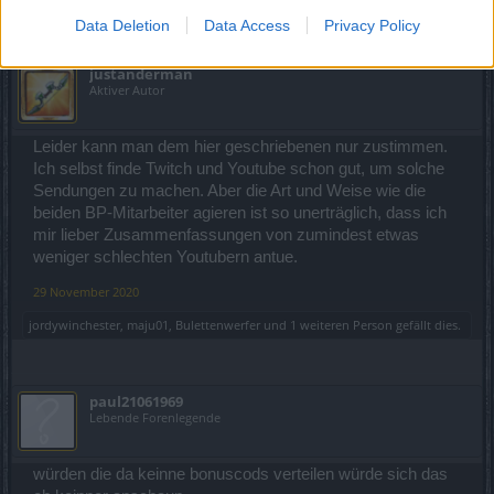
Data Deletion
Data Access
Privacy Policy
justanderman
Aktiver Autor
Leider kann man dem hier geschriebenen nur zustimmen.
Ich selbst finde Twitch und Youtube schon gut, um solche
Sendungen zu machen. Aber die Art und Weise wie die
beiden BP-Mitarbeiter agieren ist so unerträglich, dass ich
mir lieber Zusammenfassungen von zumindest etwas
weniger schlechten Youtubern antue.
29 November 2020
jordywinchester
,
maju01
,
Bulettenwerfer
und
1 weiteren Person
gefällt dies.
paul21061969
Lebende Forenlegende
würden die da keinne bonuscods verteilen würde sich das