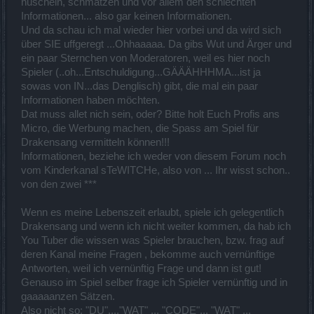
nuscheln, schmatzen und vor allem den schlechten
Informationen... also gar keinen Informationen.
Und da schau ich mal wieder hier vorbei und da wird sich
über SIE uffgeregt ...Ohhaaaaa. Da gibs Wut und Ärger und
ein paar Sternchen von Moderatoren, weil es hier noch
Spieler (..oh...Entschuldigung...GÄÄÄHHHMA...ist ja
sowas von IN...das Denglisch) gibt, die mal ein paar
Informationen haben möchten.
Dat muss allet nich sein, oder? Bitte holt Euch Profis ans
Micro, die Werbung machen, die Spass am Spiel für
Drakensang vermitteln können!!!
Informationen, beziehe ich weder von diesem Forum noch
vom Kinderkanal sTeWITCHe, also von ... Ihr wisst schon..
von den zwei ***
Wenn es meine Lebenszeit erlaubt, spiele ich gelegentlich
Drakensang und wenn ich nicht weiter kommen, da hab ich
You Tuber die wissen was Spieler brauchen, bzw. frag auf
deren Kanal meine Fragen , bekomme auch vernünftige
Antworten, weil ich vernünftig Frage und dann ist gut!
Genauso im Spiel selber frage ich Spieler vernünftig und in
gaaaaanzen Sätzen.
Also nicht so: "DU"...."WAT" ... "CODE"... "WAT" ...