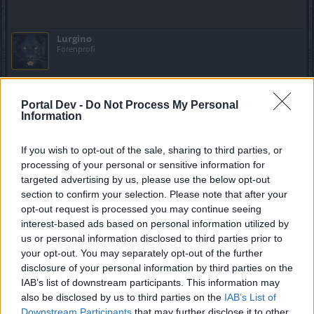
Lurgino
Forenprofi
Auch wenn sich einige vieleicht zu drastisch zu DSO s
Helden des Spieles äußern....SIE HABEN RECHT
Portal Dev -
Do Not Process My Personal
Information
Dieses alberne Getue gepaart mit hilflosem und sinnfreiem
Rumgerenne führt nur zum abschalten...da ist RTL teils
If you wish to opt-out of the sale, sharing to third parties, or
entschieden niveauvoller
processing of your personal or sensitive information for
targeted advertising by us, please use the below opt-out
Es gibt mit Gewissheit geeignetere Spieler oder nehmt die
section to confirm your selection. Please note that after your
Beiden mal an die Kandarre...
opt-out request is processed you may continue seeing
28 November 2020
interest-based ads based on personal information utilized by
us or personal information disclosed to third parties prior to
Bulettenwerfer
,
Turatso
,
jordywinchester
und
1 weiteren Person
gefällt dies.
your opt-out. You may separately opt-out of the further
disclosure of your personal information by third parties on the
IAB’s list of downstream participants. This information may
jordywinchester
also be disclosed by us to third parties on the
IAB’s List of
Boardveteran
Downstream Participants
that may further disclose it to other