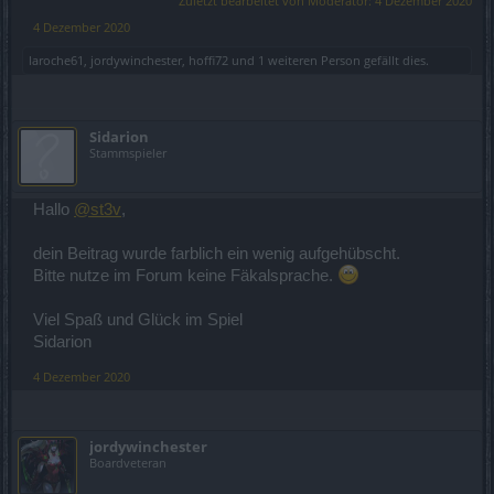
Zuletzt bearbeitet von Moderator:
4 Dezember 2020
4 Dezember 2020
laroche61
,
jordywinchester
,
hoffi72
und
1 weiteren Person
gefällt dies.
Sidarion
Stammspieler
Hallo
@st3v
,
dein Beitrag wurde farblich ein wenig aufgehübscht.
Bitte nutze im Forum keine Fäkalsprache.
Viel Spaß und Glück im Spiel
Sidarion
4 Dezember 2020
jordywinchester
Boardveteran