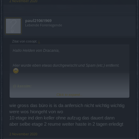
2 November 2020
paul21061969
Lebende Forenlegende
Zitat von cosopt:
↑
Hallo Helden von Dracania,
Hier wurde eben etwas durchgewischt und Spam (etc.) entfernt.
@ kassim:
Click to expand...
Es wird wohl eher ein ganzes (Großraum-)Büro gemeint sein und
nicht nur ein kleines 1-Raum-Büro für eine einzelne Person. In
wie gross das büro is is da anfersich nicht wichtig wichtig
Anbetracht der umzusiedelnden Technik und Mitarbeiter dauert
were wos hiongeht von wo
sowas auch mehr wie 2 Stunden.
10 etage ind den keller ohne aufzug das dauert dann
aber selbe etage 2 reume weiter haste in 2 tagen erledigt
Mit freundlichen Grüßen,
Cosopt
2 November 2020