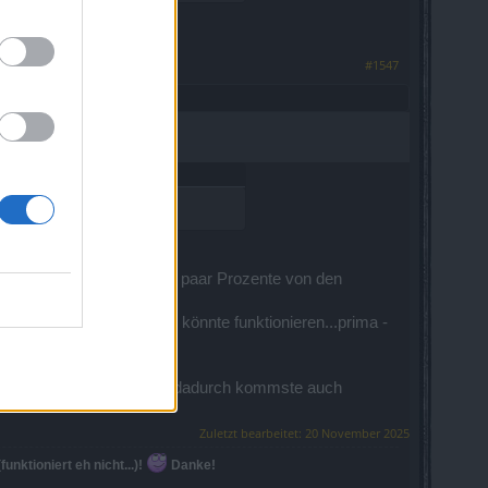
#1547
on die 80% erreichst
und dazu kommen noch die paar Prozente von den
 und Widerstände bauen könnte funktionieren...prima -
ste gar nicht sockeln,nur dadurch kommste auch
Zuletzt bearbeitet:
20 November 2025
nktioniert eh nicht...)!
Danke!