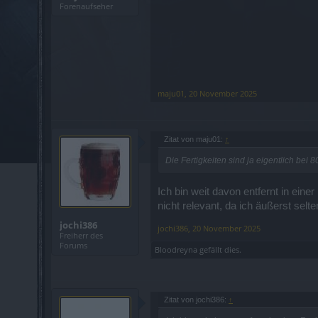
Forenaufseher
maju01
,
20 November 2025
Zitat von maju01:
↑
Die Fertigkeiten sind ja eigentlich bei 
Ich bin weit davon entfernt in ein
nicht relevant, da ich äußerst sel
jochi386
jochi386
,
20 November 2025
Freiherr des
Forums
Bloodreyna
gefällt dies.
Zitat von jochi386:
↑