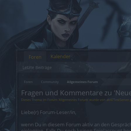
Kalender
Foren
Letzte Beiträge
Foren
Community
Allgemeines Forum
Fragen und Kommentare zu 'Neues
Dieses Thema im Forum '
Allgemeines Forum
' wurde von
ak47TestServer
g
Liebe(r) Forum-Leser/in,
wenn Du in diesem Forum aktiv an den Gespräch
einloggen. Falls Du noch keinen Spielaccount be