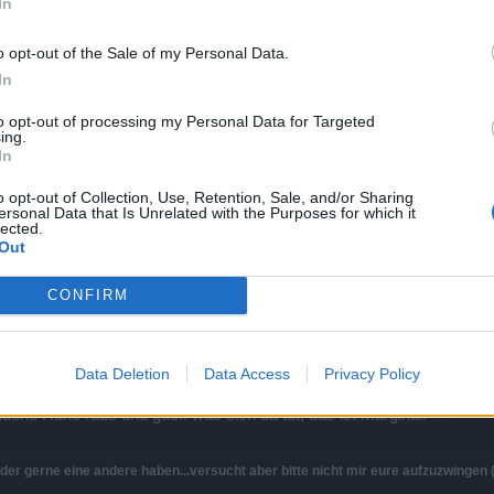
In
o opt-out of the Sale of my Personal Data.
In
to opt-out of processing my Personal Data for Targeted
ing.
In
o opt-out of Collection, Use, Retention, Sale, and/or Sharing
ersonal Data that Is Unrelated with the Purposes for which it
mühen deine Items,Steine,Runen usw. so aufzubauen und aufwerten das du damit sch
lected.
Out
ussage völliger Quark ist?
ände und Rüstung beim Wissen voll geskillt, je 5 Runen gesockelt 
CONFIRM
uch bei weitem nicht auf 80%...
denn bitte benutzen um auf je 80% zu kommen? Je 2 Items für Rüstung
en, Krit etc...das wird dann ein spitzenmäßiger Char...
e mal nen Screenshot sehen...
Data Deletion
Data Access
Privacy Policy
derständen lohnen sich die Runensockel nicht,so viele Runen kann
dene Rune raus und guck was sich da tut, das ist marginal.
er gerne eine andere haben...versucht aber bitte nicht mir eure aufzuzwingen (fu