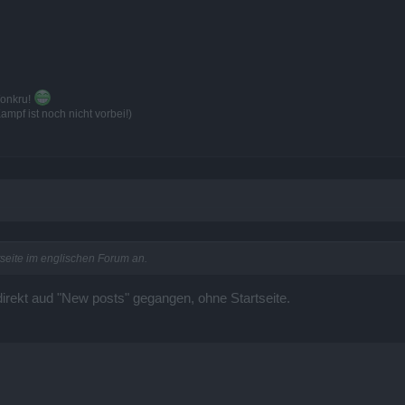
Wonkru!
mpf ist noch nicht vorbei!)
rtseite im englischen Forum an.
rekt aud "New posts" gegangen, ohne Startseite.