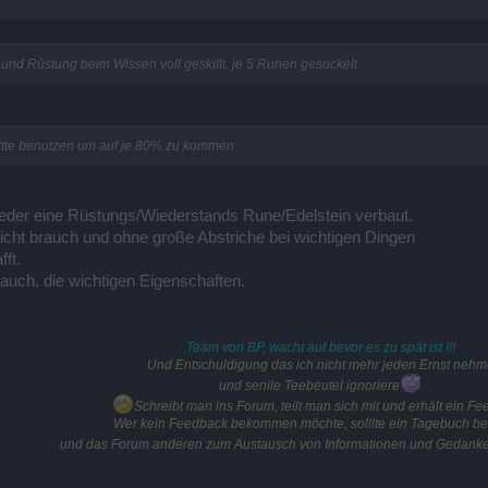
nd Rüstung beim Wissen voll geskillt, je 5 Runen gesockelt
bitte benutzen um auf je 80% zu kommen
weder eine Rüstungs/Wiederstands Rune/Edelstein verbaut.
ht brauch und ohne große Abstriche bei wichtigen Dingen
ft.
auch, die wichtigen Eigenschaften.
Team von BP, wacht auf bevor es zu spät ist !!!
Und Entschuldigung das ich nicht mehr jeden Ernst nehm
und senile Teebeutel ignoriere
Schreibt man ins Forum, teilt man sich mit und erhält ein Fe
Wer kein Feedback bekommen möchte, solllte ein Tagebuch b
und das Forum anderen zum Austausch von Informationen und Gedanke