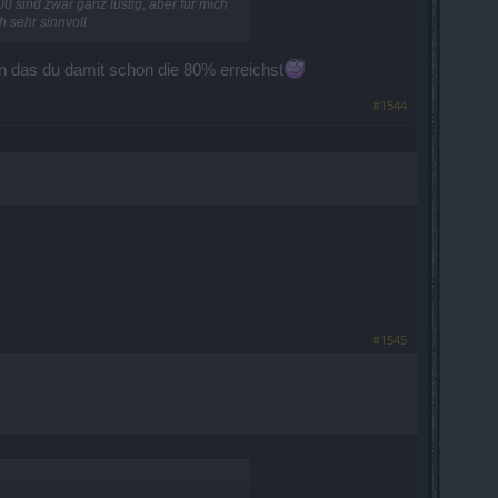
0 sind zwar ganz lustig, aber für mich
 sehr sinnvoll.
n das du damit schon die 80% erreichst
#1544
#1545