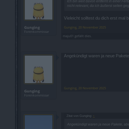
Ich bin weit davon entfernt in einer Fe
nicht relevant, da ich äußerst selten g
Vieleicht solltest du dich erst m
Gunging
Gunging
,
20 November 2025
Forenkommissar
maju01
gefällt dies.
Angekündigt waren ja neue Pakete
Gunging
,
20 November 2025
Gunging
Forenkommissar
Zitat von Gunging:
↑
Angekündigt waren ja neue Pakete, abe