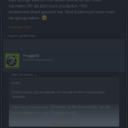
nachdem BP da jetzt noch zusätzlich +5%
Andermant drauf gepackt hat. Weil Andermant kann man
nie genug haben.
6 Oktober 2025
maju01
gefällt dies.
Froggy52
Freiherr des Forums
Zitat von mcdoc:
↑
Hallo,
Unterschiede gibt es glaube ich erst ab 4 oder 6 angelegten
Setteilen.
"Shadow of the Immortals" ist für
Aber diese Erweiterung
mich allgemein eine Enttäuschung.
Click to expand...
Das einzige was ich mir bauen werde ist die Rune,