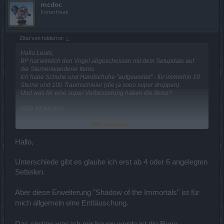
mcdoc
Forenfreak
Zitat von hdderror:
↑
Hallo Leute,
BP hat wirklich den Vogel abgeschossen mit dem Setupdate auf
die Sternenwanderer Items.
Ich habe Schuhe und Handschuhe "aufgewertet" - für immerhin 10
Sterne und 100 Traumschleier (die ja sooo super droppen).
Und was für eine super Verbesserung haben die Items?
GAR KEINE!!!!!!!
Click to expand...
Also völlig wertlos!
(Ich bin mir nicht ganz sicher - ich glaube sogar die Basiswerte sind
neu gewürfelt)
Hallo,
Fazit: Viel Zeit und Ressourcen für das Farmen von Sternen und
Unterschiede gibt es glaube ich erst ab 4 oder 6 angelegten
Schleiern für:
Setteilen.
FRUST
"Shadow of the Immortals" ist für
Aber diese Erweiterung
BP, Danke für gar nix...
mich allgemein eine Enttäuschung.
Das einzige was ich mir bauen werde ist die Rune,