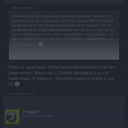
Zitat von mcdoc:
↑
Verdammt, da bin ich etwas zu vorschnell gewesen. Warum? Ich
habe heute bei den Tagesquest gleich die Quest "Töte 3 beliebige
Bosse auf Blutig" für 24 Infernale Eintritte stehen gehabt. Und da
mir dieses viele klicken sowieso auf der Wecker geht, habe ich die
Quest direkt angenommen. Eben schnell nach Thera geportet, um
den neuen Boss noch 3 mal zu legen. Vielleicht bekommt man ja
doch mal etwas.
Click to expand...
Also doch einmal am Tag die 3 Kisten abgreifen, denn Geld werde
ich auch nicht ausgeben um mit Glück an diese Segenssterne zu
Habe es ausprobiert. Wenn man kauft bekommt man den
kommen.
Segensstern. Wenn nur 1-2 fehlen überlege ich es mir.
Hatte heute 12 Kisten 0 . Immerhin habe ich schon 2 von
20
8 September 2025
Froggy52
Freiherr des Forums