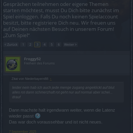
Gesprächen teilnehmen oder eigene Themen
starten möchtest, musst Du Dich bitte zunächst im
Spiel einloggen. Falls Du noch keinen Spielaccount
besitzt, bitte registriere Dich neu. Wir freuen uns
auf Deinen nächsten Besuch in unserem Forum!
„Zum Spiel“
< Zurück
1
2
3
4
5
6
Weiter >
Froggy52
Freiherr des Forums
Zitat von Niederbayern88:
↑
leider nein hab ich auch jede menge zugang angeklickt auf blut
alles rot dann schmerzhaft rot geht nur auf normal aber schei...
drauf
Dann machste halt irgendwann weiter, wenn die Latenz
wieder passt
Das war doch voraussehbar und ist nicht neues.
7 September 2025