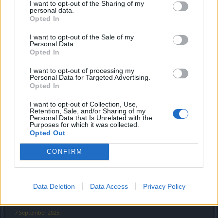
I want to opt-out of the Sharing of my
personal data.
Opted In
Du wirst direkt auf den Eingang zum Boss geportet, und
I want to opt-out of the Sale of my
kannst beim betreten Blutig auswählen. (einfacher geht es
Personal Data.
doch nicht)
Wurde leider mit einen der letzten Hotfix
Opted In
geändert. Jetzt läuft man einmal durch die Map (Asche-
Ebene) hoch zum Boss Eingang, und kann dort dann den
I want to opt-out of processing my
Schwierigkeitsgrad noch immer auswählen.
Personal Data for Targeted Advertising.
Opted In
I want to opt-out of Collection, Use,
Retention, Sale, and/or Sharing of my
Personal Data that Is Unrelated with the
Purposes for which it was collected.
Opted Out
CONFIRM
Data Deletion
Data Access
Privacy Policy
Zuletzt bearbeitet:
27 September 2025
7 September 2025