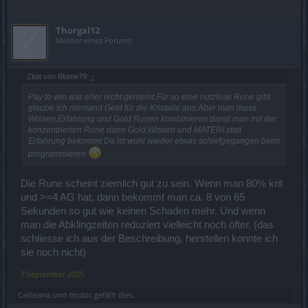
Thorgal12
Meister eines Forums
Zitat von Blume79:
↑
Pay to win war eher nicht gemeint.Für so eine nutzlose Rune gibt
glaube ich niemand Geld für die Kristalle aus.Aber man muss
Wissen,Erfahrung und Gold Runen kombinieren damit man mit der
konzentrierten Rune dann Gold,Wissen und MATERI statt
Erfahrung bekommt.Da ist wohl wieder etwas schiefgegangen beim
programmieren.
Die Rune scheint ziemlich gut zu sein. Wenn man 80% krit
und >=4 AG hat, dann bekommt man ca. 8 von 65
Sekunden so gut wie keinen Schaden mehr. Und wenn
man die Abklingzeiten reduziert vielleicht noch öfter. (das
schliesse ich aus der Beschreibung, herstellen konnte ich
sie noch nicht)
7 September 2025
Cailleana
und
mcdoc
gefällt dies.