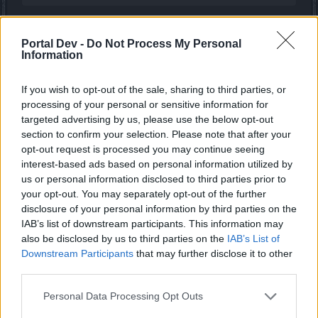
Hi,
Portal Dev -
Do Not Process My Personal
ich verstehe nicht warum du dir Zugänge kaufst. Dieser
Information
Boss ist total einfach zu erreichen, und es spart Materialien.
If you wish to opt-out of the sale, sharing to third parties, or
In Thera den unteren zur Asche-Ebene Ausgang in einer
processing of your personal or sensitive information for
beliebigen Spielstufe nutzen. (natürlich kein Blutig)
targeted advertising by us, please use the below opt-out
section to confirm your selection. Please note that after your
opt-out request is processed you may continue seeing
interest-based ads based on personal information utilized by
us or personal information disclosed to third parties prior to
your opt-out. You may separately opt-out of the further
disclosure of your personal information by third parties on the
IAB’s list of downstream participants. This information may
also be disclosed by us to third parties on the
IAB’s List of
Downstream Participants
that may further disclose it to other
third parties.
Personal Data Processing Opt Outs