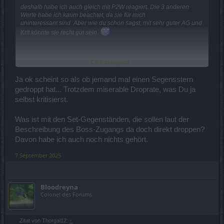
deshalb habe ich auch gleich mit P2W reagiert. Die 3 anderen
Werte habe ich kaum beachtet, da sie für mich
uninteressant sind. Aber wie du schon sagst, mit sehr guter AG und
Krit könnte sie recht gut sein.
Click to expand...
Hi,
Ja ok scheint so als ob jemand mal einen Segensstern
die Droprate ist scheinbar sehr niedrig. Im Discord haben Spieler
von 200+ Runs berichtet, und noch keinen Segensstern
gedroppt hat... Trotzdem miserable Droprate, was Du ja
bekommen.
selbst kritisierst.
Also sagen wir mal ca. alle 250 Runs ein Segensstern, dann sind
Was ist mit den Set-Gegenständen, die sollen laut der
das doch nur ca. 5000 Bossruns auf Blutig. ist dir das zuviel, kannst
du ja so Kisten kaufen mit der Chance auf den Segensstern. Also
Beschreibung des Boss-Zugangs da doch direkt droppen?
voll in der BP Logik.
Davon habe ich auch noch nichts gehört.
Aber auch ein Screenshot habe ich dort gefunden, mit einen Drop.
7 September 2025
Aber ohne Gewähr, es wird ja auch gerne mit Photoshop
herumgespielt.
Bloodreyna
Colonel des Forums
Zitat von Thorgal12:
↑