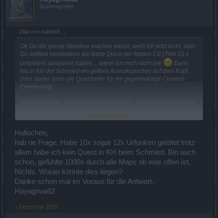
Stammspieler
Zitat von todde65:
↑
Ob Du die ganze Storyline machen musst, weiß ich jetzt nicht, aber
Du solltest mindestens die letzte Quest der letzten CE (Töte 10 x
Urfunken) absolviert haben ... wenn ich mich nicht irre
Dann
hat in KH der Schmied ein gelbes Ausrufezeichen auf dem Kopf.
Dies startet dann die Questreihe für die gegenwärtige Content-
Erweiterung.
Aber ich denke - wie mein Vorredner auch - da fehlt bestimmt noch
ein gutes Stück.
Click to expand...
Und falls nicht: Viel Spaß!
Hallochen,
hab ne Frage. Habe 10x sogar 12x Urfunken getötet trotz
allem habe ich kein Quest in KH beim Schmied. Bin auch
schon, gefühlte 1000x durch alle Maps ob was offen ist,
Nichts. Woran könnte dies liegen?
Danke schon mal im Voraus für die Antwort.
Hayagriva62
1 Dezember 2025