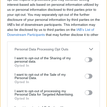
interest-based ads based on personal information utilized by
Weiß vielleicht jemand, ob die Level Erweiterung noch
us or personal information disclosed to third parties prior to
kommt?
your opt-out. You may separately opt-out of the further
Angesagt war ja noch in 2025, wird eng.
disclosure of your personal information by third parties on the
IAB’s list of downstream participants. This information may
1 Dezember 2025
also be disclosed by us to third parties on the
IAB’s List of
Downstream Participants
that may further disclose it to other
Hayagriva62
third parties.
Stammspieler
Personal Data Processing Opt Outs
Zitat von maju01:
↑
I want to opt-out of the Sharing of my
personal data.
So ganz klar ist mir Deine Frage nicht, du möchtest ins Land der
Opted In
Unsterblichen reisen?
Wenn ja, musst Du alle
Gelben
Quests erledigt haben.
I want to opt-out of the Sale of my
Personal Data.
Ja, meinte die letzte Gebietserweiterung im Land der
Opted In
Unsterblichen nach "Urfunken". Habe alle gelben Quest
erleidgt auch 10x "töte Urfunken" aber nichts. Bin Lvi. 78
I want to opt-out of processing my
Personal Data for Targeted Advertising.
2 Dezember 2025
Opted In