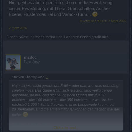
Hier geht es aber eigentlich schon um die Erweiterung
dieser Erweiterung, mit Thera, Grauschatten, Asche-
Ebene, Flüsterndes Tal und Varnok-Turm...
Zuletzt bearbeitet:
7 März 2026
7 März 2026
ChantillyRose
,
Blume79
,
mcdoc
und
1 weiteren Person
gefällt dies.
mcdoc
Forenfreak
Zitat von ChantillyRose:
↑
Naja. ist jetzt nicht gerade der Brüller oder das, was man unbedingt
spielen muss. Das Game ist an sich ja schon langweilig genug
geworden, da brauchts nicht auch noch Quests mit: töte 50
Irrlichter,... töte 100 Irrlichter,... töte 350 Irrlichter, ---> was ist das
nächste? 1.000 Irrlichter? sowas ist ja an Langeweile kaum noch
zu überbieten. Und die armen Irrlichter können dafür schon mal gar
nichts
Dennoch frage ich mich:
Click to expand...
Sind die Betreiber des Games wirklich nur noch so dermaßen