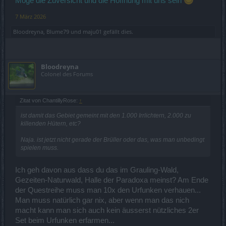
Möge die Zuversicht und die Hoffnung mit uns sein
7 März 2026
Bloodreyna
,
Blume79
und
maju01
gefällt dies.
Bloodreyna
Colonel des Forums
Zitat von ChantillyRose:
↑
ist damit das Gebiet gemeint mit den 1.000 Irrlichtern, 2.000 zu
killenden Hütern, etc?
Naja. ist jetzt nicht gerade der Brüller oder das, was man unbedingt
spielen muss.
Ich geh davon aus dass du das im Grauling-Wald,
Gezeiten-Naturwald, Halle der Paradoxa meinst? Am Ende
der Questreihe muss man 10x den Urfunken verhauen...
Man muss natürlich gar nix, aber wenn man das nich
macht kann man sich auch kein äusserst nützliches 2er
Set beim Urfunken erfarmen...