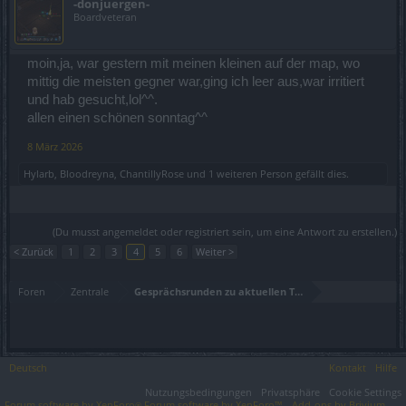
-donjuergen-
Boardveteran
moin,ja, war gestern mit meinen kleinen auf der map, wo
mittig die meisten gegner war,ging ich leer aus,war irritiert
und hab gesucht,lol^^.
allen einen schönen sonntag^^
8 März 2026
Hylarb
,
Bloodreyna
,
ChantillyRose
und
1 weiteren Person
gefällt dies.
(Du musst angemeldet oder registriert sein, um eine Antwort zu erstellen.)
< Zurück
1
2
3
4
5
6
Weiter >
Foren
Zentrale
Gesprächsrunden zu aktuellen Themen
Deutsch
Kontakt
Hilfe
Nutzungsbedingungen
Privatsphäre
Cookie Settings
Forum software by XenForo
Forum software by XenForo™
Add-ons by Brivium
®