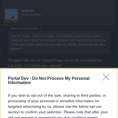
maju01
Forenaufseher
Zitat von Hayagriva62:
↑
hab ne Frage. Habe 10x sogar 12x Urfunken getötet trotz allem
habe ich kein Quest in KH beim Schmied. Bin auch schon, gefühlte
1000x durch alle Maps ob was offen ist, Nichts. Woran könnte dies
liegen?
So ganz klar ist mir Deine Frage nicht, du möchtest ins
Land der Unsterblichen reisen?
Wenn ja, musst Du alle
Gelben
Quests erledigt haben.
Zuletzt bearbeitet:
1 Dezember 2025
Portal Dev -
Do Not Process My Personal
Information
1 Dezember 2025
Thurok73
und
Hayagriva62
gefällt dies.
If you wish to opt-out of the sale, sharing to third parties, or
processing of your personal or sensitive information for
targeted advertising by us, please use the below opt-out
Froggy52
section to confirm your selection. Please note that after your
Freiherr des Forums
opt-out request is processed you may continue seeing