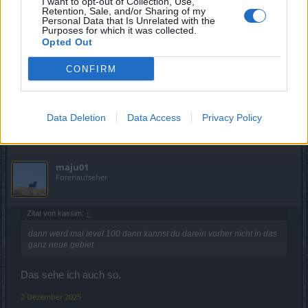
I want to opt-out of Collection, Use,
Retention, Sale, and/or Sharing of my
kassim
Personal Data that Is Unrelated with the
Foren-Graf
Purposes for which it was collected.
Opted Out
dann werd mal level 100 dann kannst du darein vorher nicht
CONFIRM
in das ganz neue gebiet
2 Dezember 2025
Data Deletion
Data Access
Privacy Policy
Hayagriva62
gefällt dies.
maju01
Forenaufseher
Zitat von kassim:
↑
dann werd mal level 100 dann kannst du darein vorher nicht in das
ganz neue gebiet
Das sehe ich auch so.
2 Dezember 2025