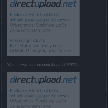
Woahhh was passiert denn daaaa ??!?!?!?11!