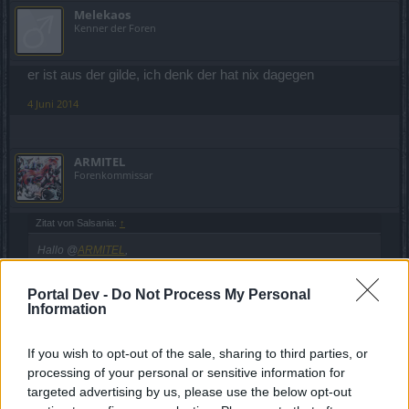
Melekaos
Kenner der Foren
er ist aus der gilde, ich denk der hat nix dagegen
4 Juni 2014
ARMITEL
Forenkommissar
Zitat von Salsania:
↑
Hallo @
ARMITEL
,
da Du den zweiten Namen nicht geschwärzt hast,
Portal Dev -
Do Not Process My Personal
gehe ich davon aus, das Du dessen Erlaubnis hast dies hier zu
Information
posten?
Sollte es nicht der Fall sein, bearbeite es bitte nochmal.
If you wish to opt-out of the sale, sharing to third parties, or
processing of your personal or sensitive information for
Click to expand...
LG
targeted advertising by us, please use the below opt-out
Salsania