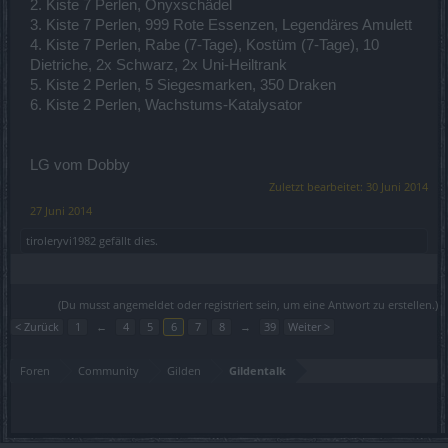
2. Kiste 7 Perlen, Onyxschädel
3. Kiste 7 Perlen, 999 Rote Essenzen, Legendäres Amulett
4. Kiste 7 Perlen, Rabe (7-Tage), Kostüm (7-Tage), 10
Dietriche, 2x Schwarz, 2x Uni-Heiltrank
5. Kiste 2 Perlen, 5 Siegesmarken, 350 Draken
6. Kiste 2 Perlen, Wachstums-Katalysator
LG vom Dobby
Zuletzt bearbeitet:
30 Juni 2014
27 Juni 2014
tiroleryvi1982
gefällt dies.
(Du musst angemeldet oder registriert sein, um eine Antwort zu erstellen.)
< Zurück
1
←
4
5
6
7
8
→
39
Weiter >
Foren
Community
Gilden
Gildentalk