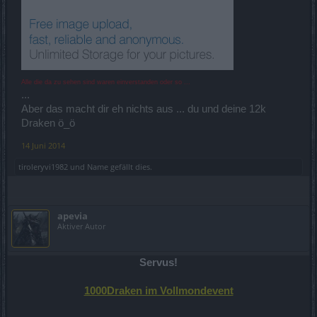
Alle die da zu sehen sind waren einverstanden oder so ...
...
Aber das macht dir eh nichts aus ... du und deine 12k
Draken ö_ö
14 Juni 2014
tiroleryvi1982
und
Name
gefällt dies.
apevia
Aktiver Autor
Servus!
1000Draken im Vollmondevent