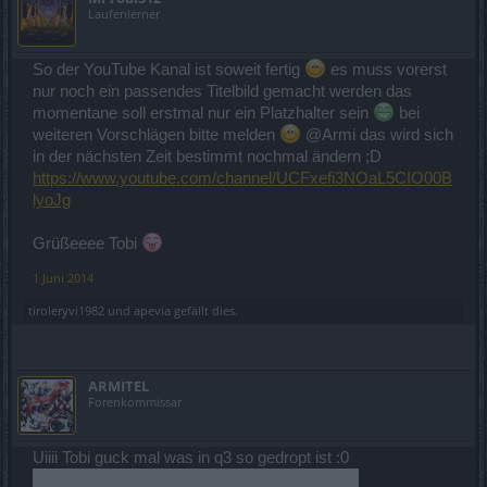
Laufenlerner
So der YouTube Kanal ist soweit fertig
es muss vorerst
nur noch ein passendes Titelbild gemacht werden das
momentane soll erstmal nur ein Platzhalter sein
bei
weiteren Vorschlägen bitte melden
@Armi das wird sich
in der nächsten Zeit bestimmt nochmal ändern ;D
https://www.youtube.com/channel/UCFxefi3NOaL5CIO00B
lyoJg
Grüßeeee Tobi
1 Juni 2014
tiroleryvi1982
und
apevia
gefällt dies.
ARMITEL
Forenkommissar
Uiiii Tobi guck mal was in q3 so gedropt ist :0