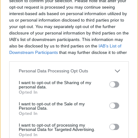
section to confirm your selection. Please note that after your
Yap idu ist ein Gilden dude und ihm war es so ziemlich egal
opt-out request is processed you may continue seeing
xD
Hm ... bist der erste Mod hier ? Schade wir werden ja doch
interest-based ads based on personal information utilized by
beobachtet
us or personal information disclosed to third parties prior to
your opt-out. You may separately opt-out of the further
4 Juni 2014
disclosure of your personal information by third parties on the
cosopt
und
Mittwinterwicht
gefällt dies.
IAB’s list of downstream participants. This information may
also be disclosed by us to third parties on the
IAB’s List of
Downstream Participants
that may further disclose it to other
third parties.
Salsania
Lebende Forenlegende
Personal Data Processing Opt Outs
Hallo @
ARMITEL
,
I want to opt-out of the Sharing of my
personal data.
Opted In
Ich nutze gern meine Hellseherkugel,
die scheint aber nen Error zu haben..wenn es darum geht
I want to opt-out of the Sale of my
jeden Namen zu kennen und die dann noch den
Personal Data.
dazugehörigen Gilden zuzuordnen.
Opted In
Deswegen erleichtert es ungemein, wenn dabei steht das
I want to opt-out of processing my
Personal Data for Targeted Advertising.
eine Veröffentlichung aller Beteiligten erlaubt ist.
Opted In