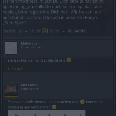
starten möchtest, musst Du Dich bitte zunächst im
Spiel einloggen. Falls Du noch keinen Spielaccount
besitzt, bitte registriere Dich neu. Wir freuen uns
auf Deinen nächsten Besuch in unserem Forum!
„Zum Spiel“
< Zurück
1
←
4
5
6
7
8
→
39
Weiter >
Melekaos
Kenner der Foren
sieht schon gar nicht schlecht aus
31 Mai 2014
MrTobi512
Laufenlerner
Soooo ich hoffe dass du es so meinst Ape
kannst die
beiden ja mal vergleichen