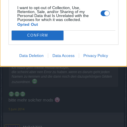
LG
I want to opt-out of Collection, Use,
Salsania
Retention, Sale, and/or Sharing of my
Personal Data that Is Unrelated with the
5 Juni 2014
Purposes for which it was collected.
Opted Out
ARMITEL
,
Mittwinterwicht
und
cosopt
gefällt dies.
CONFIRM
Mittwinterwicht
Meister eines Forums
Data Deletion
Data Access
Privacy Policy
Ich nutze gern meine Hellseherkugel,
die scheint aber nen Error zu haben..wenn es darum geht jeden
Namen zu kennen und die dann noch den dazugehörigen Gilden
zuzuordnen.
bitte mehr solcher mods
5 Juni 2014
MrTobi512