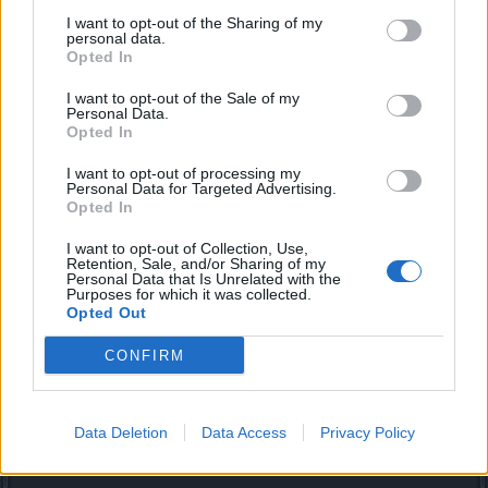
I want to opt-out of the Sharing of my
personal data.
Opted In
PastorOfMuppets
Ausnahmetalent
I want to opt-out of the Sale of my
Personal Data.
Stimmt, ergänzend die Sucherei nach denen die gestorben
Opted In
sind, teilweise liegen die verschmolzen mit dem Untergrund
I want to opt-out of processing my
und es ist nur am Symbol im Gruppenmenü erkennbar ob
Personal Data for Targeted Advertising.
sich der Account in der Nähe befindet.
Opted In
26 November 2022
I want to opt-out of Collection, Use,
Retention, Sale, and/or Sharing of my
Personal Data that Is Unrelated with the
Purposes for which it was collected.
katbac
Opted Out
S-Moderator
Team Drakensang Online
CONFIRM
Hallo
@Peter6500
Da es sich bei deiner Anmerkung nicht um 'Technisches
Data Deletion
Data Access
Privacy Policy
Problem' handelt wurde dein Thread in das 'Allgemeine
Forum' verschoben.