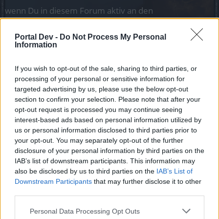
wenn Du in diesem Forum aktiv an den
Gesprächen teilnehmen oder eigene Themen
starten möchtest, musst Du Dich bitte zunächst im
Portal Dev -
Do Not Process My Personal
Spiel einloggen. Falls Du noch keinen Spielaccount
Information
besitzt, bitte registriere Dich neu. Wir freuen uns
auf Deinen nächsten Besuch in unserem Forum!
If you wish to opt-out of the sale, sharing to third parties, or
„Zum Spiel“
processing of your personal or sensitive information for
targeted advertising by us, please use the below opt-out
section to confirm your selection. Please note that after your
Peter6500
Fortgeschrittener
opt-out request is processed you may continue seeing
interest-based ads based on personal information utilized by
us or personal information disclosed to third parties prior to
Mich stört , wenn ich in Gruppe laufe , ist mein Mitspieler
your opt-out. You may separately opt-out of the further
nur als dunkelblauer Punkt zu sehen.
disclosure of your personal information by third parties on the
Auf den doch meist auch dunklen Lokalitäten , kann man
IAB’s list of downstream participants. This information may
den kaum erkennen.
also be disclosed by us to third parties on the
IAB’s List of
Ist doch bestimmt leicht möglich das erkennbarer zu
Downstream Participants
gestalten . Würde mir und vielen Anderen helfen.
that may further disclose it to other
third parties.
26 November 2022
Personal Data Processing Opt Outs
PastorOfMuppets
gefällt dies.