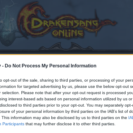
v -
Do Not Process My Personal Information
to opt-out of the sale, sharing to third parties, or processing of your per
formation for targeted advertising by us, please use the below opt-out s
r selection. Please note that after your opt-out request is processed y
eing interest-based ads based on personal information utilized by us or
startet,
29 April 2024
.
disclosed to third parties prior to your opt-out. You may separately opt-
losure of your personal information by third parties on the IAB’s list of
. This information may also be disclosed by us to third parties on the
IA
Participants
that may further disclose it to other third parties.
en teilnehmen oder eigene Themen starten möchtest, mus
sitzt, bitte registriere Dich neu. Wir freuen uns auf Dei