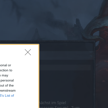
sonal or
ection to
ou may
 personal
out of the
 downstream
B’s List of
st Du Dich bitte zunächst im Spiel
nen nächsten Besuch in unserem Forum!
„Zum