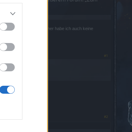
entliche schwächere Gegner habe ich auch keine
 mich und ich falle um.
#1
#2