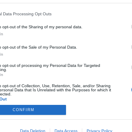
l Data Processing Opt Outs
n PVP mehr gespielt (bin aufstrebender Ordensritter, Zwerg).
o opt-out of the Sharing of my personal data.
mehr, gegen stärkere Gegner sehe ich das noch ein, aber gegen wes
In
 die Ohren, die DK rennen mich um und der Magier schießt einmal auf
 ändern muss. Danke
o opt-out of the Sale of my Personal Data.
In
to opt-out of processing my Personal Data for Targeted
ing.
In
en und schlürf in Ruhe deinen Kaffee/Tee/Divers
o opt-out of Collection, Use, Retention, Sale, and/or Sharing
ersonal Data that Is Unrelated with the Purposes for which it
lected.
Out
CONFIRM
Data Deletion
Data Access
Privacy Policy