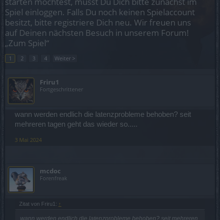
starten möchtest, musst Du Dich bitte zunächst im
Spiel einloggen. Falls Du noch keinen Spielaccount
besitzt, bitte registriere Dich neu. Wir freuen uns
auf Deinen nächsten Besuch in unserem Forum!
„Zum Spiel“
1
2
3
4
Weiter >
Friru1
Fortgeschrittener
wann werden endlich die latenzprobleme behoben? seit
mehreren tagen geht das wieder so.....
3 Mai 2024
mcdoc
Forenfreak
Zitat von Friru1:
↑
wann werden endlich die latenzprobleme behoben? seit mehreren