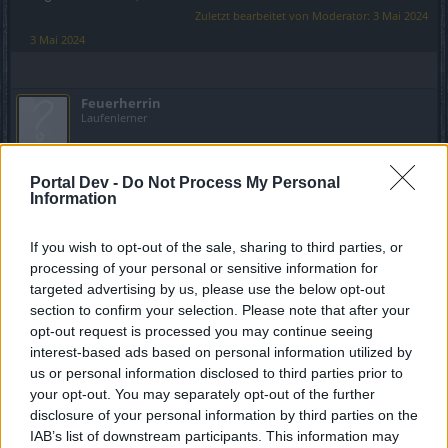
Zuletzt bearbeitet von Moderator:
3 Mai 2024
3 Mai 2024
Feuerherrin
Laufenlerner
Ping von 200 - 300 ist nett. Ich habe heute fast nur 1420 ms
Portal Dev -
Do Not Process My Personal
Information
3 Mai 2024
If you wish to opt-out of the sale, sharing to third parties, or
Bloodreyna
processing of your personal or sensitive information for
Colonel des Forums
targeted advertising by us, please use the below opt-out
section to confirm your selection. Please note that after your
Das ist dann scheinbar wieder ein lokales Problem das
opt-out request is processed you may continue seeing
nicht alle betrifft...ich bin bisher davon verschont
interest-based ads based on personal information utilized by
geblieben,konnte mich auch gerade ohne Probleme
us or personal information disclosed to third parties prior to
einloggen und die Latenz liegt konstant bei 15ms.
your opt-out. You may separately opt-out of the further
Ein Gildenmitglied hatte aber auch die von euch
disclosure of your personal information by third parties on the
angesprochenen Probleme mit erst gar nicht und dann
IAB’s list of downstream participants. This information may