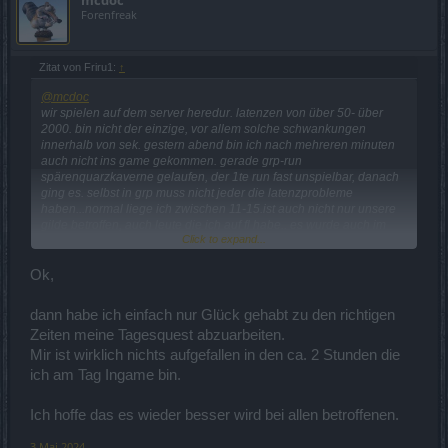
Forenfreak
Zitat von Friru1:
↑
@mcdoc
wir spielen auf dem server heredur. latenzen von über 50- über
2000. bin nicht der einzige, vor allem solche schwankungen
innerhalb von sek. gestern abend bin ich nach mehreren minuten
auch nicht ins game gekommen. gerade grp-run
spärenquarzkaverne gelaufen, der 1te run fast unspielbar, danach
ging es. selbst in grp muss nicht jeder die latenzprobleme
haben...normal liege ich zwischen 11-15.ist auch nicht nur unsere
gilde betroffen, auch leute die ich auf fl habe.. es wurde auch im
Click to expand...
deutschen forum darüber berichtet... du weisst ja, info gibts hier
nicht... vlt ja auch wieder ein hackerangriff hihi selbst die hauptseite
ist dann nicht erreichbar von dso, das sagt ja wohl alles...
Ok,
dann habe ich einfach nur Glück gehabt zu den richtigen
Zeiten meine Tagesquest abzuarbeiten.
Mir ist wirklich nichts aufgefallen in den ca. 2 Stunden die
ich am Tag Ingame bin.
Ich hoffe das es wieder besser wird bei allen betroffenen.
3 Mai 2024