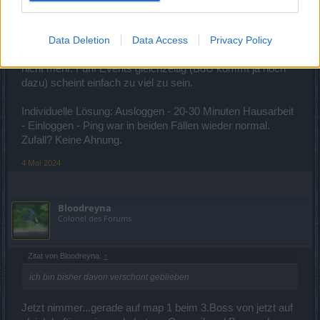
Bei mir trat der erhöhte Ping seit dem zeitgleichen
einspielen der beiden Schließfach Events + Neumond 2x
Data Deletion
Data Access
Privacy Policy
auf. Nachdem das Wissens-Event beendet war bislang
nicht mehr. Fünf Events gleichzeitig (BdU kommt ja noch
dazu) scheint einfach zu viel zu sein.
Individuelle Lösung: Ausloggen - 20-30 Minuten Hausarbeit
- Einloggen - Ping war in beiden Fällen wieder normal.
Zufall? Keine Ahnung.
4 Mai 2024
Bloodreyna
Colonel des Forums
Zitat von Bloodreyna:
↑
ich bin bisher davon verschont geblieben
Jetzt nimmer...gerade auf map 1 beim 3.Boss von jetzt auf