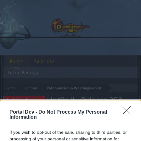
Kalender
Foren
Letzte Beiträge
Foren
Zentrale
Patchnotizen & Wartungsarbeiten
Hotfix II - Release 258
Ankündigung
Portal Dev -
Do Not Process My Personal
Liebe(r) Forum-Leser/in,
Information
wenn Du in diesem Forum aktiv an den
If you wish to opt-out of the sale, sharing to third parties, or
Gesprächen teilnehmen oder eigene Themen
processing of your personal or sensitive information for