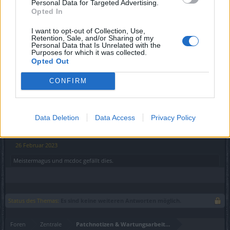
Personal Data for Targeted Advertising.
Opted In
LIVE SYNC, Sonntag, den 26.02.2023
I want to opt-out of Collection, Use,
Zeitplan
Retention, Sale, and/or Sharing of my
Personal Data that Is Unrelated with the
00:00 Uhr (CEST UTC +1) - Start des Countdowns auf
Purposes for which it was collected.
allen Servern (30 Minuten)
Opted Out
00:30 Uhr (CEST UTC +1) - Start der Wartungsarbeiten (ca
30 Minuten)
CONFIRM
~ 01:00 Uhr
(CEST UTC +1)
-
Server sind wieder
erreichbar
Data Deletion
Data Access
Privacy Policy
Euer Drakensang Online Team
26 Februar 2023
Meistermagus
und
mcdoc
gefällt dies.
Status des Themas:
Es sind keine weiteren Antworten möglich.
Foren
Zentrale
Patchnotizen & Wartungsarbeiten