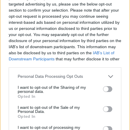
starten möchtest, musst Du Dich bitte zunächst im
targeted advertising by us, please use the below opt-out
Spiel einloggen. Falls Du noch keinen Spielaccount
section to confirm your selection. Please note that after your
besitzt, bitte registriere Dich neu. Wir freuen uns
opt-out request is processed you may continue seeing
auf Deinen nächsten Besuch in unserem Forum!
interest-based ads based on personal information utilized by
„Zum Spiel“
us or personal information disclosed to third parties prior to
your opt-out. You may separately opt-out of the further
Status des Themas:
Es sind keine weiteren Antworten möglich.
disclosure of your personal information by third parties on the
IAB’s list of downstream participants. This information may
also be disclosed by us to third parties on the
IAB’s List of
Skelsayu
Board Administrator
Downstream Participants
that may further disclose it to other
Team Drakensang Online
third parties.
Hallo Helden von Dracania,
Personal Data Processing Opt Outs
es wird heute ein Hotfix aufgespielt.
I want to opt-out of the Sharing of my
personal data.
Inhalt:
Opted In
Behebung der Probleme mit dem Erscheinen von
I want to opt-out of the Sale of my
Personal Data.
Balor beim Event Großwildjagd
Opted In
Behebung der Nebula Probleme beim Brennenden
Inferno
I want to opt-out of processing my