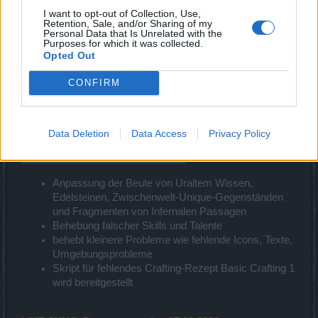
Die garantierte Beute von 40 Uralten Wissen
I want to opt-out of Collection, Use,
wurde der Beute von Weltbossen hinzugefügt
Retention, Sale, and/or Sharing of my
Personal Data that Is Unrelated with the
Spieler können die Karte nicht mehr betreten,
Purposes for which it was collected.
wenn alle Gegner besiegt wurden
Opted Out
Schaden und Lebenspunkte aller Monster
wurden geringfügig erhöht
CONFIRM
Zusätzliche Debuffs zu allen Angriffen der
Schlitzer hinzugefügt
eine Aura zu allen Schlitzern hinzugefügt, die
Data Deletion
Data Access
Privacy Policy
alle Gegner in der Nähe verstärken
Nächste Schritte für Release 246:
Anpassung der Beute von Uraltem Wissen,
Edelsteinen, Zwischenwelt-Unique-Gegenständen
und Fragmenten von Infernalen Passagen
Behebung falscher Skills und Talente
behebt kleinere Probleme wie fehlende Icons, Texte,
Umgebungsprobleme
Skript für fehlendes Crafting-Rezept Basic Crafting 1
wird bereitgestellt