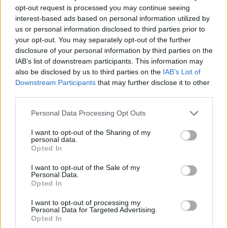
opt-out request is processed you may continue seeing
Aufgrund von nicht erscheinenden Monstern konnte
interest-based ads based on personal information utilized by
die Aufgabe 'Liebes Tagebuch' nicht beendet werden.
us or personal information disclosed to third parties prior to
Dies wurde nun behoben.
Die Stufe einiger Monster in der Königskrypta
your opt-out. You may separately opt-out of the further
skalierte nicht mit der Spielerstufe. Dies wurde nun
disclosure of your personal information by third parties on the
behoben.
IAB’s list of downstream participants. This information may
Zusätzliche Korrekturen für die Quest "Brigavik", so
also be disclosed by us to third parties on the
IAB’s List of
dass keine Fehler mehr auftreten, wenn man die
Downstream Participants
that may further disclose it to other
Karte während der Quest verlässt.
third parties.
Zusätzliche Korrekturen für das Erscheinen der
Monster, um Map-Server-Abstürze und Client-
Personal Data Processing Opt Outs
Abstürze zu vermeiden.
Der visuelle Effekt der Explosionen, die durch das
I want to opt-out of the Sharing of my
personal data.
Talent "Entfesselter Drache" und die Fertigkeit
Opted In
"Drachenzorn" ausgelöst werden, wurde reduziert.
Andermacht Kämpfer & Waldläufer, die von dem
I want to opt-out of the Sale of my
gebärenden Andermacht Monster hervorgerufen
Personal Data.
werden, lassen keine Gegenstände mehr fallen.
Opted In
Siege über Sigrismarr, Arachna, Gorga und König
Heredur zählen wieder für die täglichen
I want to opt-out of processing my
Personal Data for Targeted Advertising.
Herausforderungen.
Opted In
Blutvergießen: