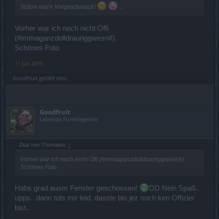
Schon mal'n Vorgeschmack!
...
Vorher war ich noch nicht Offi
(#immaganzdolldrauriggwesn#).
Schönes Foto
11 Juli 2015
Goodfruit
gefällt dies.
Goodfruit
Lebende Forenlegende
Zitat von Thomaton:
↑
Vorher war ich noch nicht Offi (#immaganzdolldrauriggwesn#).
Schönes Foto
Habs grad ausm Fenster geschossen!
DD Nein Spaß..
upps.. dann tuts mir leid, dasste bis jez noch ken Offizier
bist..