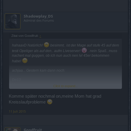
Shadowplay_DS
Admiral des Forums
Zitat von Goodfruit:
↑
hahaaxD Natürlich!
besimmt.. ist der Mage auf stufe 45 auf dem
testi Opeliger als auf den.. aufm Liveserver!
. nein Spaß.. muss
nachert mal guggen, ob ich nun auch nen lvl 45er bekommen
habe!
achjaa... Gestern kam dann noch:
Do13
Morgul
Click to expand...
Killer (lvl 40)
hat sich extra hochgelvlt!
Der neue... ehh.. der hat gestern auch novh 2 lvl ups gemacht..
Komme später nochmal on,meine Mom hat grad
extra für diese Gilde
Kreisslaufprobleme
Und es wird noch ein lvl 41er in die Gilde kommen!
11 Juli 2015
Denke mal.. unsere Entscheidung war die beste!
Danke!
Goodfruit