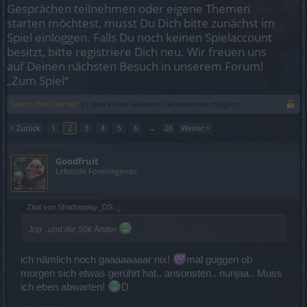
Gesprächen teilnehmen oder eigene Themen
starten möchtest, musst Du Dich bitte zunächst im
Spiel einloggen. Falls Du noch keinen Spielaccount
besitzt, bitte registriere Dich neu. Wir freuen uns
auf Deinen nächsten Besuch in unserem Forum!
„Zum Spiel“
Status des Themas:
Es sind keine weiteren Antworten möglich.
< Zurück
1
2
3
4
5
6
→
26
Weiter >
Goodfruit
Lebende Forenlegende
Zitat von Shadowplay_DS:
↑
Jop...und die 50k Ander
ich nämlich noch gaaaaaaaar nix!
mal guggen ob
morgen sich etwas gerührt hat.. ansonsten.. nunjaa.. Muss
ich eben abwarten!
D