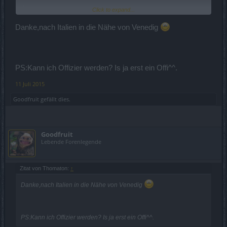
Goody
Click to expand...
Brot
Und
Spiele
Danke,nach Italien in die Nähe von Venedig
PS:Kann ich Offizier werden? Is ja erst ein Offi^^.
11 Juli 2015
Goodfruit
gefällt dies.
Goodfruit
Lebende Forenlegende
Zitat von Thomaton:
↑
Danke,nach Italien in die Nähe von Venedig
PS:Kann ich Offizier werden? Is ja erst ein Offi^^.