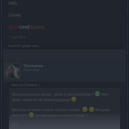
MfG
Goody
Brot
Und
Spiele
11 Juli 2015
TimeOÚT
gefällt dies.
Thomaton
Foren-Graf
Zitat von Goodfruit:
↑
Sooooooooooooo tarzan... gehts in den Dschungel?
Nein
Spaß.. danke für die Bekanntgabung!
Wünsche dir einen schöne schönen Urlaub..
Wo gehts
denn hin?
Genieß deinen schönen Urlaub! .)
MfG