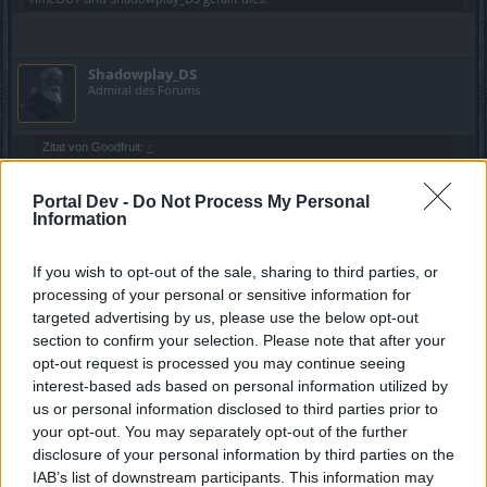
Shadowplay_DS
Admiral des Forums
Zitat von Goodfruit:
↑
okay dann isses gut!
..
Portal Dev -
Do Not Process My Personal
Information
Ich bekomm immer nen halben Herzinfakt
11 Juli 2015
If you wish to opt-out of the sale, sharing to third parties, or
processing of your personal or sensitive information for
targeted advertising by us, please use the below opt-out
Goodfruit
section to confirm your selection. Please note that after your
Lebende Forenlegende
opt-out request is processed you may continue seeing
interest-based ads based on personal information utilized by
us or personal information disclosed to third parties prior to
Zitat von Shadowplay_DS:
↑
your opt-out. You may separately opt-out of the further
Ich bekomm immer nen halben Herzinfakt
disclosure of your personal information by third parties on the
IAB’s list of downstream participants. This information may