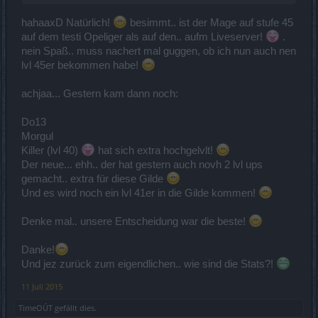
hahaaxD Natürlich!
besimmt.. ist der Mage auf stufe 45
auf dem testi Opeliger als auf den.. aufm Liveserver!
.
nein Spaß.. muss nachert mal guggen, ob ich nun auch nen
lvl 45er bekommen habe!
achjaa... Gestern kam dann noch:
Do13
Morgul
Killer (lvl 40)
hat sich extra hochgelvlt!
Der neue... ehh.. der hat gestern auch novh 2 lvl ups
gemacht.. extra für diese Gilde
Und es wird noch ein lvl 41er in die Gilde kommen!
Denke mal.. unsere Entscheidung war die beste!
Danke!
Und jez zurück zum eigendlichen.. wie sind die Stats?!
11 Juli 2015
TimeOÚT
gefällt dies.