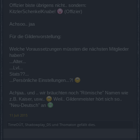
Offizier biste übrigens nicht.. sondern:
KitzlerSchenkelKnabe!
(Offizier)
Achsoo.. jaa
Für die Gildenvorstellung:
Welche Voraussetzungen müssten die nächsten Mitglieder
haben?
...Alter...
...Lvl...
Stats??...
...Persönliche Einstellungen...?!
Achjaa.. und .. wir bräuchten noch "Römische" Namen wie
z.B. Kaiser, usw..
Weil.. Gildenmeister hört sich so..
"Neu-Deutsch" an
11 Juli 2015
TimeOÚT
,
Shadowplay_DS
und
Thomaton
gefällt dies.