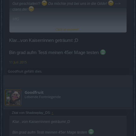
Gut geschlafen!?
Da möchte jmd bei uns in die Gilde!
--->
clans.de!
MfG
Goody
Click to expand...
Klar...von Kaiserrinnen geträumt ;D
Bin grad aufm Testi meinen 45er Mage testen
11 Juli 2015
Goodfruit
gefällt dies.
Goodfruit
Lebende Forenlegende
Zitat von Shadowplay_DS:
↑
Klar...von Kaiserrinnen geträumt ;D
Bin grad aufm Testi meinen 45er Mage testen