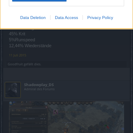
Data Deletion
Data Access
Privacy Policy
50%Rüstung
45% Krit
5%Runspeed
12,44% Wiederstände
11 Juli 2015
Goodfruit
gefällt dies.
Shadowplay_DS
Admiral des Forums