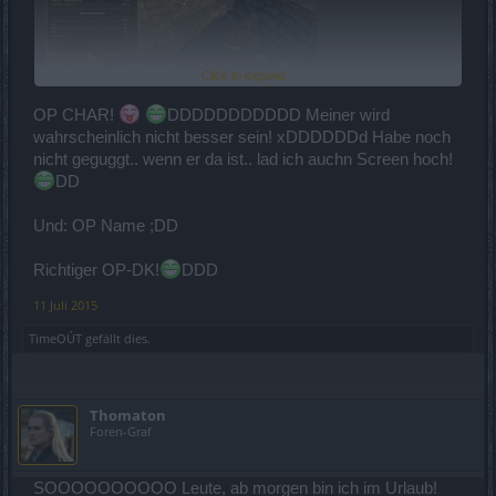
Click to expand...
50%Rüstung
OP CHAR!
DDDDDDDDDDD Meiner wird
45% Krit
wahrscheinlich nicht besser sein! xDDDDDDd Habe noch
5%Runspeed
nicht geguggt.. wenn er da ist.. lad ich auchn Screen hoch!
12,44% Wiederstände
DD
Und: OP Name ;DD
Richtiger OP-DK!
DDD
11 Juli 2015
TimeOÚT
gefällt dies.
Thomaton
Foren-Graf
SOOOOOOOOOO Leute, ab morgen bin ich im Urlaub!