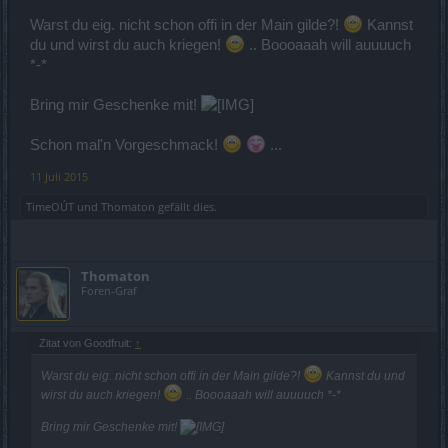
Warst du eig. nicht schon offi in der Main gilde?!
Kannst
du und wirst du auch kriegen!
.. Boooaaah will auuuuch
*-*
Bring mir Geschenke mit!
Schon mal'n Vorgeschmack!
...
11 Juli 2015
TimeOÚT
und
Thomaton
gefällt dies.
Thomaton
Foren-Graf
Zitat von Goodfruit:
↑
Warst du eig. nicht schon offi in der Main gilde?!
Kannst du und
wirst du auch kriegen!
.. Boooaaah will auuuuch *-*
Bring mir Geschenke mit!