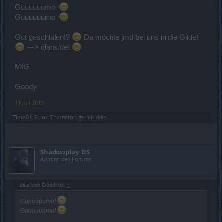
Guuuuuumo!
Guuuuuumo!
Gut geschlafen!?
Da möchte jmd bei uns in die Gilde!
---> clans.de!
MfG
Goody
11 Juli 2015
TimeOÚT
und
Thomaton
gefällt dies.
Shadowplay_DS
Admiral des Forums
Zitat von Goodfruit:
↑
Guuuuuumo!
Guuuuuumo!