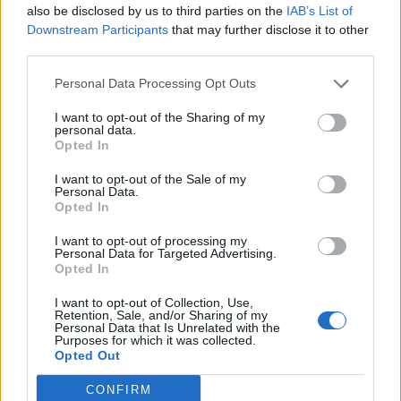
solange dit nur n halber isch.. ist doch juut.. nen Ganzen
also be disclosed by us to third parties on the
IAB’s List of
wärs schlecht! .. mit wem würde ich denn sonst schreiben
Downstream Participants
that may further disclose it to other
können!
DD
Nein Spaß!
third parties.
ehh.. sach mal dene stats auf dem Testi!
Personal Data Processing Opt Outs
11 Juli 2015
I want to opt-out of the Sharing of my
personal data.
TimeOÚT
gefällt dies.
Opted In
I want to opt-out of the Sale of my
Shadowplay_DS
Personal Data.
Admiral des Forums
Opted In
I want to opt-out of processing my
Personal Data for Targeted Advertising.
Opted In
I want to opt-out of Collection, Use,
Retention, Sale, and/or Sharing of my
Personal Data that Is Unrelated with the
Purposes for which it was collected.
Opted Out
CONFIRM