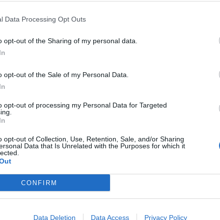
l Data Processing Opt Outs
Wonkru!
o opt-out of the Sharing of my personal data.
mpf ist noch nicht vorbei!)
In
o opt-out of the Sale of my Personal Data.
In
to opt-out of processing my Personal Data for Targeted
utig geöffnet, da war kein Juwel drin
ing.
In
o opt-out of Collection, Use, Retention, Sale, and/or Sharing
ersonal Data that Is Unrelated with the Purposes for which it
lected.
Out
CONFIRM
Data Deletion
Data Access
Privacy Policy