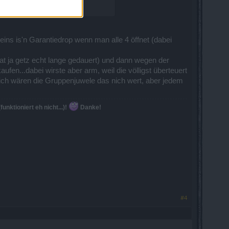
ins is'n Garantiedrop wenn man alle 4 öffnet (dabei
t ja getz echt lange gedauert) und dann wegen der
fen...dabei wirste aber arm, weil die völligst überteuert
ich wären die Gruppenjuwele das nich wert, aber jedem
nktioniert eh nicht...)!
Danke!
#4