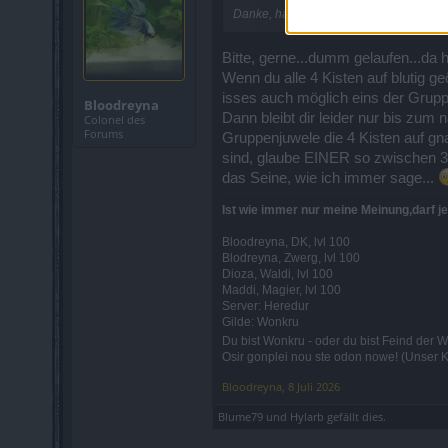
Danke, hab leider die Kisten auf blutig 
Bitte, gerne...dumm gelaufen...da h
Wenn du alle 4 Kisten auf blutig g
isses auch möglich eins der Gruppe
Bloodreyna
Dann bleibt dir leider nur bis zu
Colonel des
Forums
Gruppenjuwele die 4 Kisten auf gna
sind, glaube EINER so zwischen 35
das Seine, wie ich immer sage...
Ist wie immer nur meine Meinung,darf jed
Bloodreyna, DK, lvl 100
Blodreyna, Zwerg, lvl 100
Dioza, Waldi, lvl 100
Maddi, Magier, lvl 100
Server: Heredur
Gilde: Wonkru
Du bist Wonkru - oder du bist Feind der 
Osir gonplei nou ste odon nowe! (Unser Ka
Bloodreyna
,
8 Juli 2026
Blume79
und
Hylarb
gefällt dies.