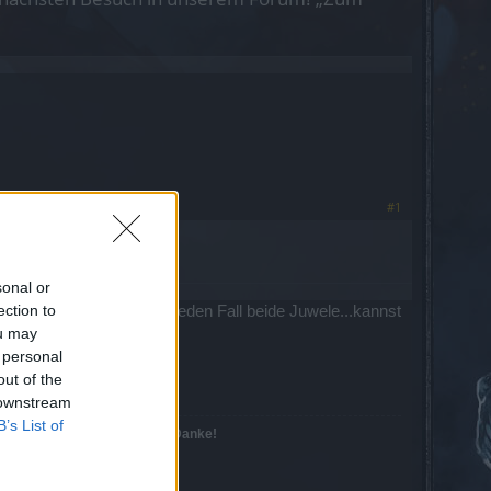
#1
sonal or
ection to
n öffnest kriegst du auf jeden Fall beide Juwele...kannst
ou may
 personal
out of the
 downstream
B’s List of
nktioniert eh nicht...)!
Danke!