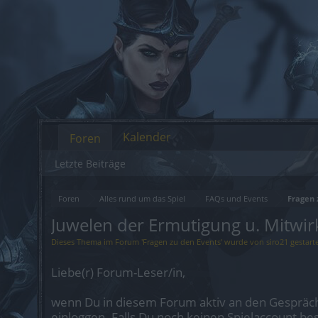
Kalender
Foren
Letzte Beiträge
Foren
Alles rund um das Spiel
FAQs und Events
Fragen 
Juwelen der Ermutigung u. Mitwir
Dieses Thema im Forum '
Fragen zu den Events
' wurde von
siro21
gestart
Liebe(r) Forum-Leser/in,
wenn Du in diesem Forum aktiv an den Gespräch
einloggen. Falls Du noch keinen Spielaccount be