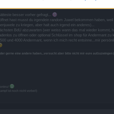
geöffnet, da war kein Juwel drin
ätteste besser vorher gefragt...
eöffnet hast musst du irgendein random Juwel bekommen haben, weil e
njuwele zu kriegen, aber halt auch irgend ein anderes)...
m nächsten BdU abzuwarten (wer weiss wann das mal wieder kommt, ha
denlos zu öffnen oder optional Schlüssel im shop für Andermant zu kau
00 und 4000 Andermant, wenn ich mich recht entsinne...mir persönl
er gerne eine andere haben...versucht aber bitte nicht mir eure aufzuzwingen (fu
Wonkru!
mpf ist noch nicht vorbei!)