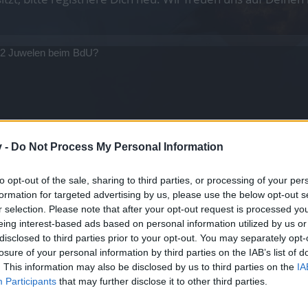
2 Juwelen beim BdU?
v -
Do Not Process My Personal Information
to opt-out of the sale, sharing to third parties, or processing of your per
formation for targeted advertising by us, please use the below opt-out s
denlos für je 80 Schlüssel. Is random aus welchen, wenne alle 4 Kiste
ie schon aus den ersten beiden Kisten droppen...
r selection. Please note that after your opt-out request is processed y
eing interest-based ads based on personal information utilized by us or
disclosed to third parties prior to your opt-out. You may separately opt-
losure of your personal information by third parties on the IAB’s list of
. This information may also be disclosed by us to third parties on the
IA
er gerne eine andere haben...versucht aber bitte nicht mir eure aufzuzwingen (fu
Participants
that may further disclose it to other third parties.