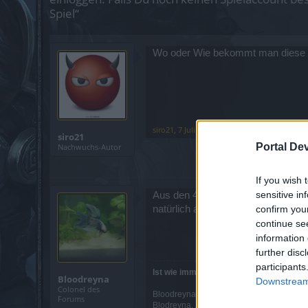
Spiel“
Wo oder Wie bekommt man diese 
siro21
,
7 Juli 2026
siro21
Portal De
Nachwuchs-Autor
If you wish 
sensitive in
Aus den 4 Kisten im Zirkus auf gna
natürlich auch Glück haben dass d
confirm you
continue se
information 
further disc
participants
Ist wie immer nur meine Meinung,darf jed
Bloodreyna
Downstream 
Colonel des
Bloodreyna, DK, lvl 100
Forums
Blodreyna, Zwerg, lvl 100