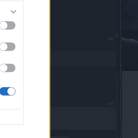
#2
#3