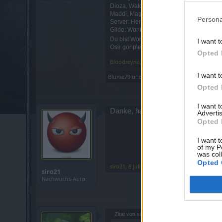
Dioza, Waldi, lvl 100
Maddi, Magier, lvl 100
Persona
Server: Heredur
Gilde: Wonkru
Du bist Wonkru - oder du bist Feind der 
I want t
Osir gonplei nou ste odon nowe! (Unser Ka
Opted 
Bloodreyna
,
7 Juli 2026
I want t
Blume79
und
Hylarb
gefällt dies.
Opted 
I want 
Danke, hab leider die Kisten auf bl
Advertis
Opted 
I want t
of my P
was col
Opted 
siro21
,
8 Juli 2026
siro21
Nachwuchs-Autor
Zitat von siro21:
↑