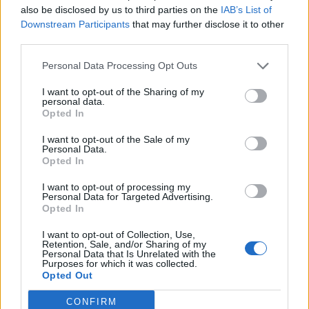
also be disclosed by us to third parties on the
IAB’s List of
JEDER_STIRBT_MAL
Downstream Participants
that may further disclose it to other
Junior Experte
third parties.
Er ist Level 42 muss er denn höheren Level haben?
Personal Data Processing Opt Outs
20 September 2022
I want to opt-out of the Sharing of my
personal data.
Opted In
b3nda!
I want to opt-out of the Sale of my
Laufenlerner
Personal Data.
Opted In
Bei mir im Kopendium sind die Questst für Kapitel 6 mit
I want to opt-out of processing my
Stufe 45 angegeben. Deswegen dachte ich, dass er vllt die
Personal Data for Targeted Advertising.
Quest noch nicht bekommen hat.
Opted In
20 September 2022
I want to opt-out of Collection, Use,
Retention, Sale, and/or Sharing of my
Personal Data that Is Unrelated with the
Purposes for which it was collected.
mcdoc
Opted Out
Forenfreak
CONFIRM