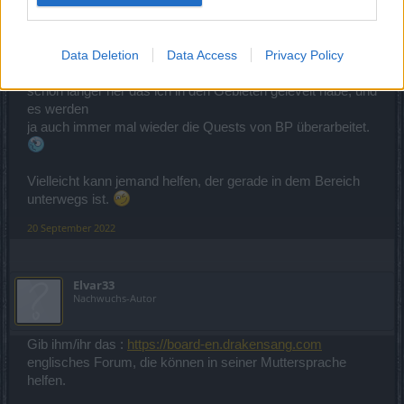
Zitat von JEDER_STIRBT_MAL:
↑
Er ist Level 42 muss er denn höheren Level haben?
Data Deletion
Data Access
Privacy Policy
Hm, dann sollte er eigentlich dort hin können. Leider ist es
schon länger her das ich in den Gebieten gelevelt habe, und
es werden
ja auch immer mal wieder die Quests von BP überarbeitet.
Vielleicht kann jemand helfen, der gerade in dem Bereich
unterwegs ist.
20 September 2022
Elvar33
Nachwuchs-Autor
Gib ihm/ihr das :
https://board-en.drakensang.com
englisches Forum, die können in seiner Muttersprache
helfen.