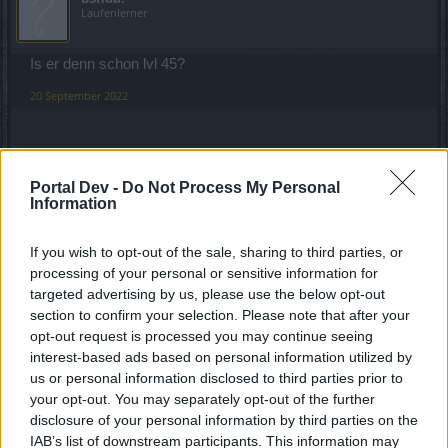
Laufenlerner
Is er denn schon lvl 45?
20 September 2022
mcdoc
Forenfreak
Portal Dev -
Do Not Process My Personal
Information
Zitat von b3nda!:
↑
If you wish to opt-out of the sale, sharing to third parties, or
Is er denn schon lvl 45?
processing of your personal or sensitive information for
targeted advertising by us, please use the below opt-out
Bei mir wird beim Porten für die Stillwasserbucht Level 41
section to confirm your selection. Please note that after your
angezeigt. Die Stufe muss er glaube ich mindestens haben
opt-out request is processed you may continue seeing
um über zusetzen zu können. Die gebiete um die
interest-based ads based on personal information utilized by
Stillwasserbucht steigen dann immer weiter von der Level-
us or personal information disclosed to third parties prior to
Anforderung.
your opt-out. You may separately opt-out of the further
20 September 2022
disclosure of your personal information by third parties on the
IAB’s list of downstream participants. This information may