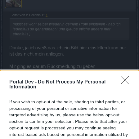
Zitat von z-Feronia-z:
↑
musst es wohl selber wieder in deinem Profil einstellen - hab ich
jedenfalls so gehandhabt ( und glaube etliche andere hier
ebenfalls.)
Danke, ja ich weiß das ich ein Bild hier einstellen kann nur
ist das nicht mein anliegen.
Mir ging es darum Rückmeldung zu geben
Zitat von cosopt:
↑
Portal Dev -
Do Not Process My Personal
Information
Stellenweise scheinen aber schon wieder einige Avatarbilder
richtig angezeigt zu werden. Ob das nun lediglich bei mir so ist
oder bei euch ebenfalls, müsstet ihr mir hier dann rückmelden.
If you wish to opt-out of the sale, sharing to third parties, or
processing of your personal or sensitive information for
Zitat von cosopt:
↑
targeted advertising by us, please use the below opt-out
Da bei uns ebenfalls nachwievor keine Avatare nachwievor
section to confirm your selection. Please note that after your
vorhanden sind, stehen wir dahingehend auch in Verbindung mit
opt-out request is processed you may continue seeing
Kontakten beim Betreiber, können aber selbst auch noch nichts
interest-based ads based on personal information utilized by
Genaueres dazu sagen.