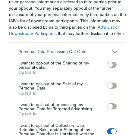
us or personal information disclosed to third parties prior to
your opt-out. You may separately opt-out of the further
Ok dann warten wir mal weiter
disclosure of your personal information by third parties on the
IAB’s list of downstream participants. This information may
Zitat von z-Feronia-z:
↑
also be disclosed by us to third parties on the
IAB’s List of
Downstream Participants
that may further disclose it to other
so ein Avatar-Bildchen hat sich ja sonst auch manuell schnell
third parties.
wieder eingestellt, ich persönlich das sehe ich jetzt nicht so sehr als
Problem.
Personal Data Processing Opt Outs
Das Bildchen einstellen ist auch nicht das Problem,
I want to opt-out of the Sharing of my
sondern eher wie so etwas passieren kann und da sind wir
personal data.
uns ja einig das wir wissen wollen warum.
Opted In
Daher bleibe ich am Ball und frage immer wieder mal nach
I want to opt-out of the Sale of my
und solange bleib ich eben ohne
Personal Data.
Opted In
28 Januar 2020
I want to opt-out of processing my
z-Feronia-z
gefällt dies.
Personal Data for Targeted Advertising.
Opted In
I want to opt-out of Collection, Use,
Retired18
Retention, Sale, and/or Sharing of my
Großmeister eines Forums
Personal Data that Is Unrelated with the