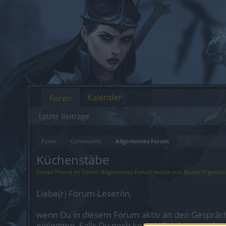
Kalender
Foren
Letzte Beiträge
Foren
Community
Allgemeines Forum
Küchenstäbe
Dieses Thema im Forum '
Allgemeines Forum
' wurde von
Blume79
gestart
Liebe(r) Forum-Leser/in,
wenn Du in diesem Forum aktiv an den Gespräch
einloggen. Falls Du noch keinen Spielaccount be