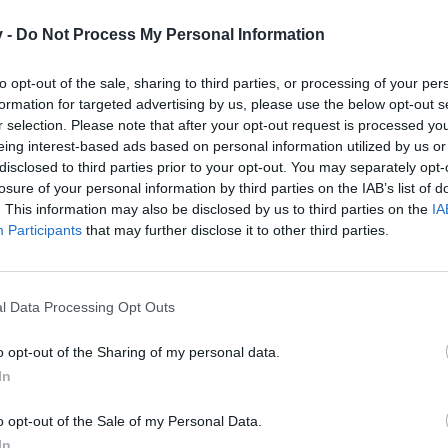
v -
Do Not Process My Personal Information
n den Küchenschlüsseln Küchenstäbe.Angeblich kann man die in den 
to opt-out of the sale, sharing to third parties, or processing of your per
formation for targeted advertising by us, please use the below opt-out s
r selection. Please note that after your opt-out request is processed y
eing interest-based ads based on personal information utilized by us or
disclosed to third parties prior to your opt-out. You may separately opt-
losure of your personal information by third parties on the IAB’s list of
. This information may also be disclosed by us to third parties on the
IA
Participants
that may further disclose it to other third parties.
l Data Processing Opt Outs
Dezember Event in Kingshill, wo es das erste mal die neuen Drache
o opt-out of the Sharing of my personal data.
tsbaum klicken sollte/musste.
In
s keine Funktion, die könnten im Dezember aber wieder relevant wer
o opt-out of the Sale of my Personal Data.
MfG McDoc
In