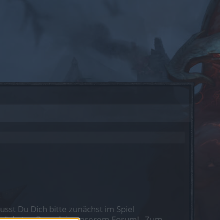
st Du Dich bitte zunächst im Spiel
nen nächsten Besuch in unserem Forum!
„Zum