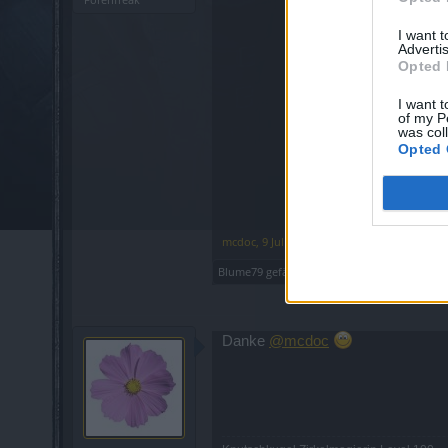
I want 
Advertis
Opted 
I want t
of my P
was col
Opted 
mcdoc
,
9 Juli 2024
Blume79
gefällt dies.
Danke
@mcdoc