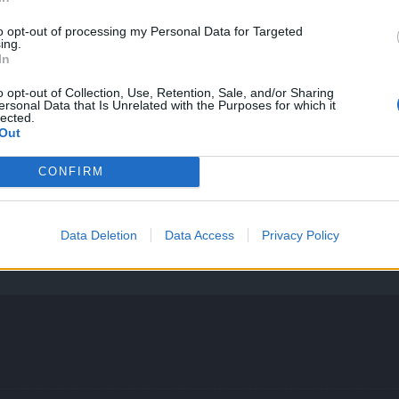
to opt-out of processing my Personal Data for Targeted
ing.
In
o opt-out of Collection, Use, Retention, Sale, and/or Sharing
ersonal Data that Is Unrelated with the Purposes for which it
lected.
Out
CONFIRM
Mein System /
Internetanbindung
Data Deletion
Data Access
Privacy Policy