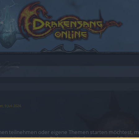
et,
9 Juli 2024
.
en teilnehmen oder eigene Themen starten möchtest, mus
sitzt, bitte registriere Dich neu. Wir freuen uns auf Dei