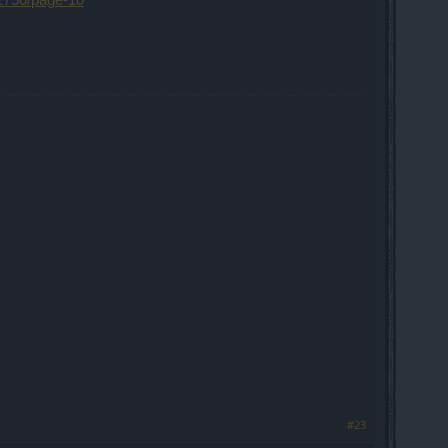
.2750/page-10
#23