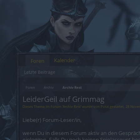
Kalender
Foren
Letzte Beiträge
Foren
Archiv
Archiv Rest
LeiderGeil auf Grimmag
Dieses Thema im Forum '
Archiv Rest
' wurde von
Potzi
gestartet,
28 Nove
Liebe(r) Forum-Leser/in,
wenn Du in diesem Forum aktiv an den Gespräch
einloggen. Falls Du noch keinen Spielaccount be