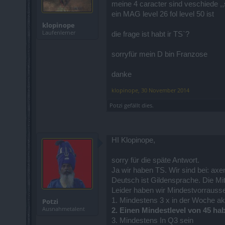
meine 4 caracter sind veschiede ,,s
ein MAG level 26 fol level 50 ist
klopinope
Laufenlerner
die frage ist habt ir TS`?
sorryfür mein D bin Franzose
danke
klopinope
,
30 November 2014
Potzi
gefällt dies.
HI Klopinope,
sorry für die späte Antwort.
Ja wir haben TS. Wir sind bei: axe
Deutsch ist Gildensprache. Die Mi
Leider haben wir Mindestvorrausset
1. Mindestens 3 x in der Woche akt
Potzi
Ausnahmetalent
2. Einen Mindestlevel von 45 ha
3. Mindestens In Q3 sein