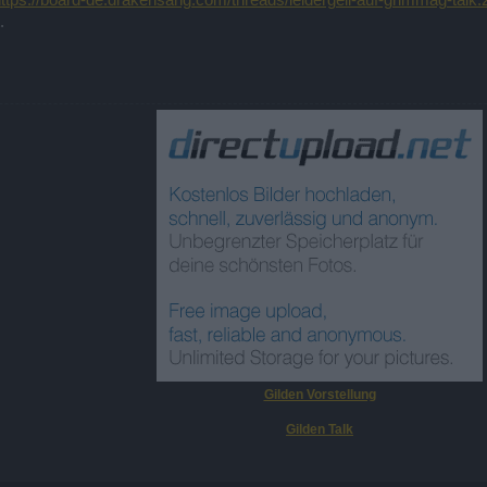
ttps://board-de.drakensang.com/threads/leidergeil-auf-grimmag-talk
.
Gilden Vorstellung
Gilden Talk