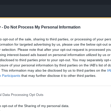
ich feststellen wer wieviel dpi hat?
mal hab ich halt das gefühl, dass hier geschummelt wird bei den ne
v -
Do Not Process My Personal Information
to opt-out of the sale, sharing to third parties, or processing of your per
formation for targeted advertising by us, please use the below opt-out s
​
r selection. Please note that after your opt-out request is processed y
eing interest-based ads based on personal information utilized by us or
disclosed to third parties prior to your opt-out. You may separately opt-
losure of your personal information by third parties on the IAB’s list of
. This information may also be disclosed by us to third parties on the
IA
Participants
that may further disclose it to other third parties.
mal spanisch vor, wenn man die dpi-Könige dann im pvp trifft, tun
n kann man das wohl nicht leider...
l Data Processing Opt Outs
o opt-out of the Sharing of my personal data.