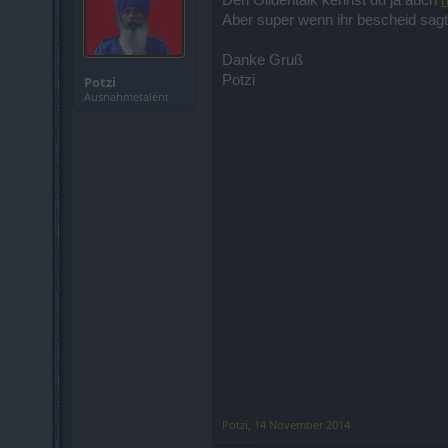
Den Gildentalk kennst du ja auch
h
Aber super wenn ihr bescheid sagt
Danke Gruß
Potzi
Potzi
Ausnahmetalent
Potzi
,
14 November 2014