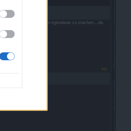
ie mühe mal nen paar runden irgendwas zu machen....da
da so an damage kommt
#26