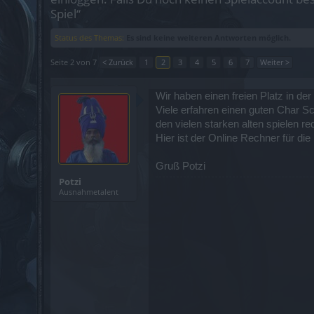
Spiel“
Status des Themas:
Es sind keine weiteren Antworten möglich.
Seite 2 von 7
< Zurück
1
2
3
4
5
6
7
Weiter >
Wir haben einen freien Platz in der
Viele erfahren einen guten Char 
den vielen starken alten spielen 
Hier ist der Online Rechner für di
Gruß Potzi
Potzi
Ausnahmetalent