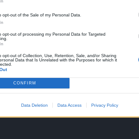
In
o opt-out of the Sale of my Personal Data.
In
 nachprüfen kannst das nicht, es sei denn du machst dir im Vorfeld d
machen oder nicht
to opt-out of processing my Personal Data for Targeted
ing.
wirklch sagen und dann letztendlich haben ne andere
In
 welt, nur merkt man das schon ^^ ....halt dann mal an und guck was 
o opt-out of Collection, Use, Retention, Sale, and/or Sharing
ersonal Data that Is Unrelated with the Purposes for which it
lected.
​
Out
CONFIRM
eder auf die erste Seite kommen
 immer, es werden immer Spieler inaktiv und machen Platz frei.
Data Deletion
Data Access
Privacy Policy
f Grimmag kommt man an uns nicht vorbei.